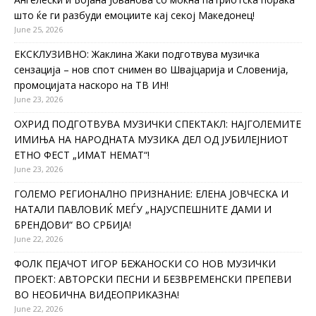
што ќе ги разбуди емоциите кај секој Македонец!
June 25, 2026
ЕКСКЛУЗИВНО: Жаклина Жаки подготвува музичка
сензација – нов спот снимен во Швајцарија и Словенија,
промоцијата наскоро на ТВ ИН!
June 23, 2026
ОХРИД ПОДГОТВУВА МУЗИЧКИ СПЕКТАКЛ: НАЈГОЛЕМИТЕ
ИМИЊА НА НАРОДНАТА МУЗИКА ДЕЛ ОД ЈУБИЛЕЈНИОТ
ЕТНО ФЕСТ „ИМАТ НЕМАТ“!
June 23, 2026
ГОЛЕМО РЕГИОНАЛНО ПРИЗНАНИЕ: ЕЛЕНА ЈОВЧЕСКА И
НАТАЛИ ПАВЛОВИЌ МЕЃУ „НАЈУСПЕШНИТЕ ДАМИ И
БРЕНДОВИ“ ВО СРБИЈА!
June 22, 2026
ФОЛК ПЕЈАЧОТ ИГОР БЕЖАНОСКИ СО НОВ МУЗИЧКИ
ПРОЕКТ: АВТОРСКИ ПЕСНИ И БЕЗВРЕМЕНСКИ ПРЕПЕВИ
ВО НЕОБИЧНА ВИДЕОПРИКАЗНА!
June 22, 2026