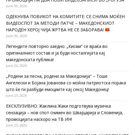
June 30, 2026
ОДЕКНУВА ПОВИКОТ НА КОМИТИТЕ: СЕ СНИМА МОЌЕН
ВИДЕОСПОТ ЗА МЕТОДИ ПАТЧЕ – МАКЕДОНСКИОТ
НАРОДЕН ХЕРОЈ ЧИЈА ЖРТВА НЕ СЕ ЗАБОРАВА!
June 30, 2026
Легендите повторно заедно: „Кисми“ се враќа во
оригиналниот состав и ја буди носталгијата кај
македонската публика!
June 26, 2026
„Родени за песна, родени за Македонија“ – Тоше
Ангелески и Бојана Јованова со моќна патриотска порака
што ќе ги разбуди емоциите кај секој Македонец!
June 25, 2026
ЕКСКЛУЗИВНО: Жаклина Жаки подготвува музичка
сензација – нов спот снимен во Швајцарија и Словенија,
промоцијата наскоро на ТВ ИН!
June 23, 2026