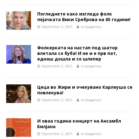
Погледнете како изгледа фолк
пејачката Вики Среброва на 65 години!
September 2, 2021
естрадаплус
Фолкерката на настап под шатор
влетала со буба! И не и е прв пат,
еднаш дошла и со шлепер
September 2, 2021
естрадаплус
Цеца во Жири и очекувано Карлеуша се
повлекува!
September 2, 2021
естрадаплус
И оваа година концерт на Ансамбл
Билјана
September 2, 2021
естрадаплус