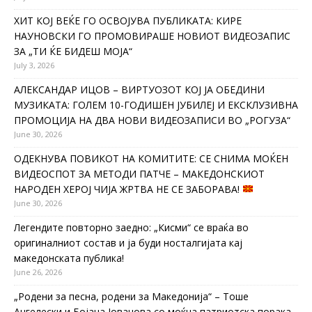
ХИТ КОЈ ВЕЌЕ ГО ОСВОЈУВА ПУБЛИКАТА: КИРЕ
НАУНОВСКИ ГО ПРОМОВИРАШЕ НОВИОТ ВИДЕОЗАПИС
ЗА „ТИ ЌЕ БИДЕШ МОЈА“
July 3, 2026
АЛЕКСАНДАР ИЦОВ – ВИРТУОЗОТ КОЈ ЈА ОБЕДИНИ
МУЗИКАТА: ГОЛЕМ 10-ГОДИШЕН ЈУБИЛЕЈ И ЕКСКЛУЗИВНА
ПРОМОЦИЈА НА ДВА НОВИ ВИДЕОЗАПИСИ ВО „РОГУЗА“
June 30, 2026
ОДЕКНУВА ПОВИКОТ НА КОМИТИТЕ: СЕ СНИМА МОЌЕН
ВИДЕОСПОТ ЗА МЕТОДИ ПАТЧЕ – МАКЕДОНСКИОТ
НАРОДЕН ХЕРОЈ ЧИЈА ЖРТВА НЕ СЕ ЗАБОРАВА!
June 30, 2026
Легендите повторно заедно: „Кисми“ се враќа во
оригиналниот состав и ја буди носталгијата кај
македонската публика!
June 26, 2026
„Родени за песна, родени за Македонија“ – Тоше
Ангелески и Бојана Јованова со моќна патриотска порака