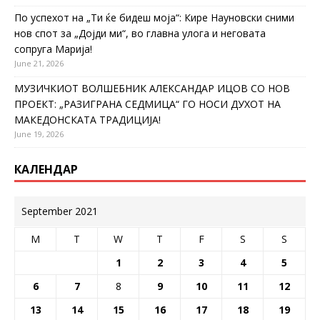
По успехот на „Ти ќе бидеш моја“: Кире Науновски сними
нов спот за „Дојди ми“, во главна улога и неговата
сопруга Марија!
June 21, 2026
МУЗИЧКИОТ ВОЛШЕБНИК АЛЕКСАНДАР ИЦОВ СО НОВ
ПРОЕКТ: „РАЗИГРАНА СЕДМИЦА“ ГО НОСИ ДУХОТ НА
МАКЕДОНСКАТА ТРАДИЦИЈА!
June 19, 2026
КАЛЕНДАР
September 2021
M
T
W
T
F
S
S
1
2
3
4
5
6
7
8
9
10
11
12
13
14
15
16
17
18
19