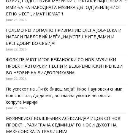
ОХРИД ПОДГОТВУВА МУЗИЧКИ СПЕКТАКЛ: НАЈГОЛЕМИТЕ
ИМИЊА НА НАРОДНАТА МУЗИКА ДЕЛ ОД ЈУБИЛЕЈНИОТ
ЕТНО ФЕСТ „ИМАТ НЕМАТ“!
June 23, 2026
ГОЛЕМО РЕГИОНАЛНО ПРИЗНАНИЕ: ЕЛЕНА ЈОВЧЕСКА И
НАТАЛИ ПАВЛОВИЌ МЕЃУ „НАЈУСПЕШНИТЕ ДАМИ И
БРЕНДОВИ“ ВО СРБИЈА!
June 22, 2026
ФОЛК ПЕЈАЧОТ ИГОР БЕЖАНОСКИ СО НОВ МУЗИЧКИ
ПРОЕКТ: АВТОРСКИ ПЕСНИ И БЕЗВРЕМЕНСКИ ПРЕПЕВИ
ВО НЕОБИЧНА ВИДЕОПРИКАЗНА!
June 22, 2026
По успехот на „Ти ќе бидеш моја“: Кире Науновски сними
нов спот за „Дојди ми“, во главна улога и неговата
сопруга Марија!
June 21, 2026
МУЗИЧКИОТ ВОЛШЕБНИК АЛЕКСАНДАР ИЦОВ СО НОВ
ПРОЕКТ: „РАЗИГРАНА СЕДМИЦА“ ГО НОСИ ДУХОТ НА
МАКЕДОНСКАТА ТРАДИЦИЈА!