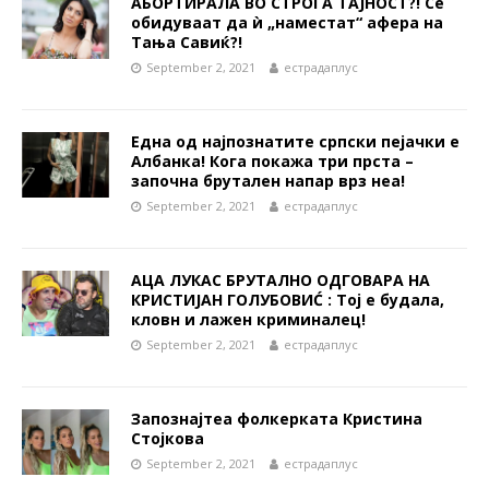
АБОРТИРАЛА ВО СТРОГА ТАЈНОСТ?! Се
обидуваат да ѝ „наместат“ афера на
Тања Савиќ?!
September 2, 2021
естрадаплус
Една од најпознатите српски пејачки е
Албанка! Кога покажа три прста –
започна брутален напар врз неа!
September 2, 2021
естрадаплус
АЦА ЛУКАС БРУТАЛНО ОДГОВАРА НА
КРИСТИЈАН ГОЛУБОВИĆ : Тој е будала,
кловн и лажен криминалец!
September 2, 2021
естрадаплус
Запознајтеа фолкерката Кристина
Стојкова
September 2, 2021
естрадаплус