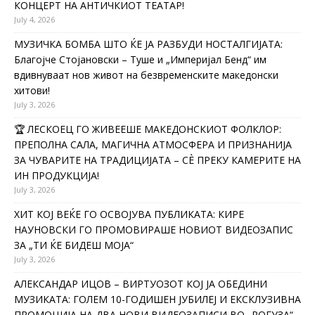
КОНЦЕРТ НА АНТИЧКИОТ ТЕАТАР!
July 4, 2026
МУЗИЧКА БОМБА ШТО ЌЕ ЈА РАЗБУДИ НОСТАЛГИЈАТА:
Благојче Стојановски – Туше и „Империјал Бенд“ им
вдивнуваат нов живот на безвременските македонски
хитови!
July 3, 2026
🏆 ЛЕСКОЕЦ ГО ЖИВЕЕШЕ МАКЕДОНСКИОТ ФОЛКЛОР:
ПРЕПОЛНА САЛА, МАГИЧНА АТМОСФЕРА И ПРИЗНАНИЈА
ЗА ЧУВАРИТЕ НА ТРАДИЦИЈАТА – СÈ ПРЕКУ КАМЕРИТЕ НА
ИН ПРОДУКЦИЈА!
July 3, 2026
ХИТ КОЈ ВЕЌЕ ГО ОСВОЈУВА ПУБЛИКАТА: КИРЕ
НАУНОВСКИ ГО ПРОМОВИРАШЕ НОВИОТ ВИДЕОЗАПИС
ЗА „ТИ ЌЕ БИДЕШ МОЈА“
July 3, 2026
АЛЕКСАНДАР ИЦОВ – ВИРТУОЗОТ КОЈ ЈА ОБЕДИНИ
МУЗИКАТА: ГОЛЕМ 10-ГОДИШЕН ЈУБИЛЕЈ И ЕКСКЛУЗИВНА
ПРОМОЦИЈА НА ДВА НОВИ ВИДЕОЗАПИСИ ВО „РОГУЗА“