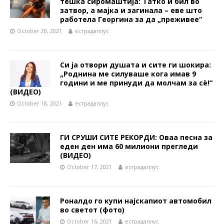
тешка сиромаштија: Татко и бил во
затвор, а мајка и загинала – еве што
работела Георгина за да „преживее“
October 20, 2021
естрадаплус
Си ја отвори душата и сите ги шокира:
„Роднина ме силуваше кога имав 9
години и ме принуди да молчам за сè!“
(ВИДЕО)
October 18, 2021
естрадаплус
ГИ СРУШИ СИТЕ РЕКОРДИ: Оваа песна за
еден ден има 60 милиони прегледи
(ВИДЕО)
October 17, 2021
естрадаплус
Роналдо го купи најскапиот автомобил
во светот (фото)
October 16, 2021
естрадаплус