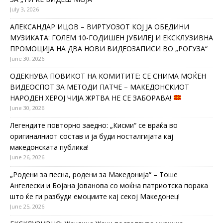
July 3, 2026
АЛЕКСАНДАР ИЦОВ – ВИРТУОЗОТ КОЈ ЈА ОБЕДИНИ
МУЗИКАТА: ГОЛЕМ 10-ГОДИШЕН ЈУБИЛЕЈ И ЕКСКЛУЗИВНА
ПРОМОЦИЈА НА ДВА НОВИ ВИДЕОЗАПИСИ ВО „РОГУЗА“
June 30, 2026
ОДЕКНУВА ПОВИКОТ НА КОМИТИТЕ: СЕ СНИМА МОЌЕН
ВИДЕОСПОТ ЗА МЕТОДИ ПАТЧЕ – МАКЕДОНСКИОТ
НАРОДЕН ХЕРОЈ ЧИЈА ЖРТВА НЕ СЕ ЗАБОРАВА!
June 30, 2026
Легендите повторно заедно: „Кисми“ се враќа во
оригиналниот состав и ја буди носталгијата кај
македонската публика!
June 26, 2026
„Родени за песна, родени за Македонија“ – Тоше
Ангелески и Бојана Јованова со моќна патриотска порака
што ќе ги разбуди емоциите кај секој Македонец!
June 25, 2026