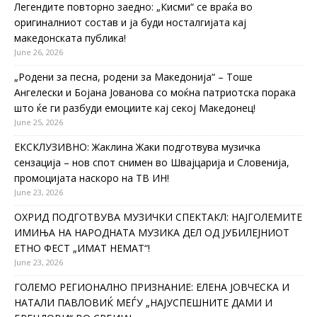
Легендите повторно заедно: „Кисми“ се враќа во
оригиналниот состав и ја буди носталгијата кај
македонската публика!
June 26, 2026
„Родени за песна, родени за Македонија“ – Тоше
Ангелески и Бојана Јованова со моќна патриотска порака
што ќе ги разбуди емоциите кај секој Македонец!
June 25, 2026
ЕКСКЛУЗИВНО: Жаклина Жаки подготвува музичка
сензација – нов спот снимен во Швајцарија и Словенија,
промоцијата наскоро на ТВ ИН!
June 23, 2026
ОХРИД ПОДГОТВУВА МУЗИЧКИ СПЕКТАКЛ: НАЈГОЛЕМИТЕ
ИМИЊА НА НАРОДНАТА МУЗИКА ДЕЛ ОД ЈУБИЛЕЈНИОТ
ЕТНО ФЕСТ „ИМАТ НЕМАТ“!
June 23, 2026
ГОЛЕМО РЕГИОНАЛНО ПРИЗНАНИЕ: ЕЛЕНА ЈОВЧЕСКА И
НАТАЛИ ПАВЛОВИЌ МЕЃУ „НАЈУСПЕШНИТЕ ДАМИ И