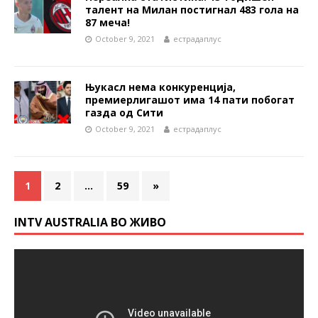
талент на Милан постигнал 483 гола на
87 меча!
October 9, 2021
естрадаплус
Њукасл нема конкуренција,
премиерлигашот има 14 пати побогат
газда од Сити
October 9, 2021
естрадаплус
1
2
…
59
»
INTV AUSTRALIA ВО ЖИВО