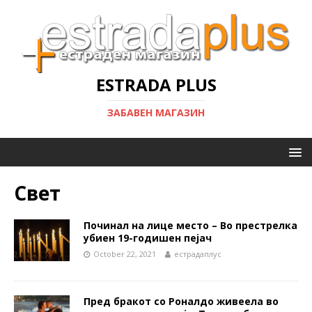
ESTRADA PLUS
ЗАБАВЕН МАГАЗИН
Свет
Починал на лице место – Во престрелка
убиен 19-годишен пејач
October 22, 2021
естрадаплус
Пред бракот со Роналдо живеела во