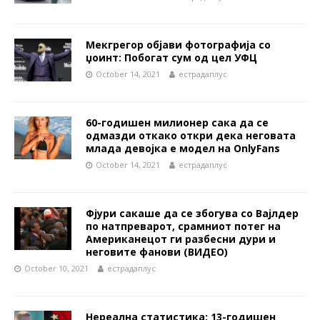
Мекгрегор објави фотографија со
џоинт: Побогат сум од цел УФЦ
October 14, 2021
естрадаплус
60-годишен милионер сака да се
одмазди откако откри дека неговата
млада девојка е модел на OnlyFans
October 14, 2021
естрадаплус
Фјури сакаше да се збогува со Вајлдер
по натпреварот, срамниот потег на
Американецот ги разбесни дури и
неговите фанови (ВИДЕО)
October 10, 2021
естрадаплус
Нереална статистика: 13-годишен