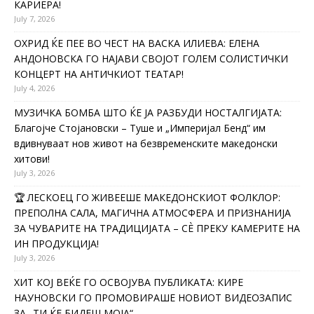
КАРИЕРА!
July 7, 2026
ОХРИД ЌЕ ПЕЕ ВО ЧЕСТ НА ВАСКА ИЛИЕВА: ЕЛЕНА
АНДОНОВСКА ГО НАЈАВИ СВОЈОТ ГОЛЕМ СОЛИСТИЧКИ
КОНЦЕРТ НА АНТИЧКИОТ ТЕАТАР!
July 4, 2026
МУЗИЧКА БОМБА ШТО ЌЕ ЈА РАЗБУДИ НОСТАЛГИЈАТА:
Благојче Стојановски – Туше и „Империјал Бенд“ им
вдивнуваат нов живот на безвременските македонски
хитови!
July 3, 2026
🏆 ЛЕСКОЕЦ ГО ЖИВЕЕШЕ МАКЕДОНСКИОТ ФОЛКЛОР:
ПРЕПОЛНА САЛА, МАГИЧНА АТМОСФЕРА И ПРИЗНАНИЈА
ЗА ЧУВАРИТЕ НА ТРАДИЦИЈАТА – СÈ ПРЕКУ КАМЕРИТЕ НА
ИН ПРОДУКЦИЈА!
July 3, 2026
ХИТ КОЈ ВЕЌЕ ГО ОСВОЈУВА ПУБЛИКАТА: КИРЕ
НАУНОВСКИ ГО ПРОМОВИРАШЕ НОВИОТ ВИДЕОЗАПИС
ЗА „ТИ ЌЕ БИДЕШ МОЈА“