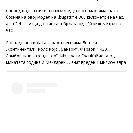
Според податоците на произведувачот, максималната
брзина на овој модел на „bugatti“ е 300 километри на час,
а за 2,4 секунди достигнува брзина од 100 километри на
час.
Роналдо во својата гаража веќе има Бентли
„континентал“, Ролс Ројс „фантом“, Ферари Ф430,
Ламборџини „авендатор“, Масерати ГранКабио, а од
минатата година и Мекларен „Сена“ вреден 1 милион евра.