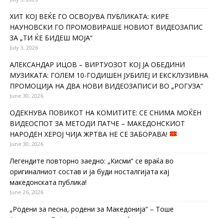
ХИТ КОЈ ВЕЌЕ ГО ОСВОЈУВА ПУБЛИКАТА: КИРЕ
НАУНОВСКИ ГО ПРОМОВИРАШЕ НОВИОТ ВИДЕОЗАПИС
ЗА „ТИ ЌЕ БИДЕШ МОЈА“
July 3, 2026
АЛЕКСАНДАР ИЦОВ – ВИРТУОЗОТ КОЈ ЈА ОБЕДИНИ
МУЗИКАТА: ГОЛЕМ 10-ГОДИШЕН ЈУБИЛЕЈ И ЕКСКЛУЗИВНА
ПРОМОЦИЈА НА ДВА НОВИ ВИДЕОЗАПИСИ ВО „РОГУЗА“
June 30, 2026
ОДЕКНУВА ПОВИКОТ НА КОМИТИТЕ: СЕ СНИМА МОЌЕН
ВИДЕОСПОТ ЗА МЕТОДИ ПАТЧЕ – МАКЕДОНСКИОТ
НАРОДЕН ХЕРОЈ ЧИЈА ЖРТВА НЕ СЕ ЗАБОРАВА!
June 30, 2026
Легендите повторно заедно: „Кисми“ се враќа во
оригиналниот состав и ја буди носталгијата кај
македонската публика!
June 26, 2026
„Родени за песна, родени за Македонија“ – Тоше