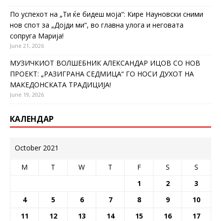
По успехот на „Ти ќе бидеш моја“: Кире Науновски сними
нов спот за „Дојди ми“, во главна улога и неговата
сопруга Марија!
June 21, 2026
МУЗИЧКИОТ ВОЛШЕБНИК АЛЕКСАНДАР ИЦОВ СО НОВ
ПРОЕКТ: „РАЗИГРАНА СЕДМИЦА“ ГО НОСИ ДУХОТ НА
МАКЕДОНСКАТА ТРАДИЦИЈА!
June 19, 2026
КАЛЕНДАР
October 2021
M
T
W
T
F
S
S
1
2
3
4
5
6
7
8
9
10
11
12
13
14
15
16
17