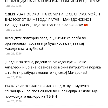
ПРОМОЦИЈА НА ДВА НОВИ ВИДЕОЗАПИСИ ВО „РОГУЗА“
June 30, 2026
ОДЕКНУВА ПОВИКОТ НА КОМИТИТЕ: СЕ СНИМА МОЌЕН
ВИДЕОСПОТ ЗА МЕТОДИ ПАТЧЕ – МАКЕДОНСКИОТ
НАРОДЕН ХЕРОЈ ЧИЈА ЖРТВА НЕ СЕ ЗАБОРАВА!
June 30, 2026
Легендите повторно заедно: „Кисми“ се враќа во
оригиналниот состав и ја буди носталгијата кај
македонската публика!
June 26, 2026
„Родени за песна, родени за Македонија“ – Тоше
Ангелески и Бојана Јованова со моќна патриотска порака
што ќе ги разбуди емоциите кај секој Македонец!
June 25, 2026
ЕКСКЛУЗИВНО: Жаклина Жаки подготвува музичка
сензација – нов спот снимен во Швајцарија и Словенија,
промоцијата наскоро на ТВ ИН!
June 23, 2026