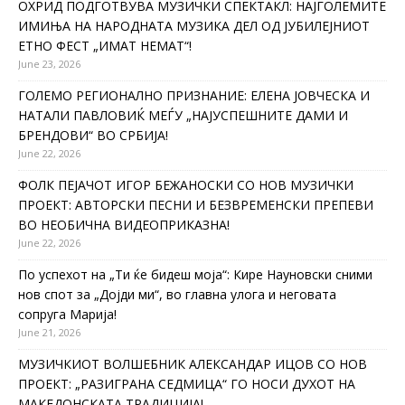
ОХРИД ПОДГОТВУВА МУЗИЧКИ СПЕКТАКЛ: НАЈГОЛЕМИТЕ
ИМИЊА НА НАРОДНАТА МУЗИКА ДЕЛ ОД ЈУБИЛЕЈНИОТ
ЕТНО ФЕСТ „ИМАТ НЕМАТ“!
June 23, 2026
ГОЛЕМО РЕГИОНАЛНО ПРИЗНАНИЕ: ЕЛЕНА ЈОВЧЕСКА И
НАТАЛИ ПАВЛОВИЌ МЕЃУ „НАЈУСПЕШНИТЕ ДАМИ И
БРЕНДОВИ“ ВО СРБИЈА!
June 22, 2026
ФОЛК ПЕЈАЧОТ ИГОР БЕЖАНОСКИ СО НОВ МУЗИЧКИ
ПРОЕКТ: АВТОРСКИ ПЕСНИ И БЕЗВРЕМЕНСКИ ПРЕПЕВИ
ВО НЕОБИЧНА ВИДЕОПРИКАЗНА!
June 22, 2026
По успехот на „Ти ќе бидеш моја“: Кире Науновски сними
нов спот за „Дојди ми“, во главна улога и неговата
сопруга Марија!
June 21, 2026
МУЗИЧКИОТ ВОЛШЕБНИК АЛЕКСАНДАР ИЦОВ СО НОВ
ПРОЕКТ: „РАЗИГРАНА СЕДМИЦА“ ГО НОСИ ДУХОТ НА
МАКЕДОНСКАТА ТРАДИЦИЈА!