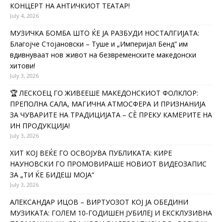
КОНЦЕРТ НА АНТИЧКИОТ ТЕАТАР!
July 4, 2026
МУЗИЧКА БОМБА ШТО ЌЕ ЈА РАЗБУДИ НОСТАЛГИЈАТА:
Благојче Стојановски – Туше и „Империјал Бенд“ им
вдивнуваат нов живот на безвременските македонски
хитови!
July 3, 2026
🏆 ЛЕСКОЕЦ ГО ЖИВЕЕШЕ МАКЕДОНСКИОТ ФОЛКЛОР:
ПРЕПОЛНА САЛА, МАГИЧНА АТМОСФЕРА И ПРИЗНАНИЈА
ЗА ЧУВАРИТЕ НА ТРАДИЦИЈАТА – СÈ ПРЕКУ КАМЕРИТЕ НА
ИН ПРОДУКЦИЈА!
July 3, 2026
ХИТ КОЈ ВЕЌЕ ГО ОСВОЈУВА ПУБЛИКАТА: КИРЕ
НАУНОВСКИ ГО ПРОМОВИРАШЕ НОВИОТ ВИДЕОЗАПИС
ЗА „ТИ ЌЕ БИДЕШ МОЈА“
July 3, 2026
АЛЕКСАНДАР ИЦОВ – ВИРТУОЗОТ КОЈ ЈА ОБЕДИНИ
МУЗИКАТА: ГОЛЕМ 10-ГОДИШЕН ЈУБИЛЕЈ И ЕКСКЛУЗИВНА