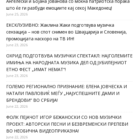
Ангелески и Бојана Јованова со моќна патриотска порака
што ќе ги разбуди емоциите кај секој Македонец!
June 25, 2026
ЕКСКЛУЗИВНО: Жаклина Жаки подготвува музичка
сензација – нов спот снимен во Швајцарија и Словенија,
промоцијата наскоро на ТВ ИН!
June 23, 2026
ОХРИД ПОДГОТВУВА МУЗИЧКИ СПЕКТАКЛ: НАЈГОЛЕМИТЕ
ИМИЊА НА НАРОДНАТА МУЗИКА ДЕЛ ОД ЈУБИЛЕЈНИОТ
ЕТНО ФЕСТ „ИМАТ НЕМАТ“!
June 23, 2026
ГОЛЕМО РЕГИОНАЛНО ПРИЗНАНИЕ: ЕЛЕНА ЈОВЧЕСКА И
НАТАЛИ ПАВЛОВИЌ МЕЃУ „НАЈУСПЕШНИТЕ ДАМИ И
БРЕНДОВИ“ ВО СРБИЈА!
June 22, 2026
ФОЛК ПЕЈАЧОТ ИГОР БЕЖАНОСКИ СО НОВ МУЗИЧКИ
ПРОЕКТ: АВТОРСКИ ПЕСНИ И БЕЗВРЕМЕНСКИ ПРЕПЕВИ
ВО НЕОБИЧНА ВИДЕОПРИКАЗНА!
June 22, 2026