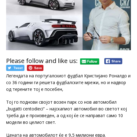
Please follow and like us:
Легендата на португалскиот фудбал Кристијано Роналдо и
со 36 години ги решета фудбалските мрежи, но и надвор
од терените тој е посебен,
Тој го поднови својот возен парк со нов автомобил
„bugatti centodieci“ – најскапиот автомобил во светот кој
треба да е произведен, а од кој ќе се направат само 10
модели во целиот свет.
Цената на автомобилот ќе е 9,5 милиони евра.