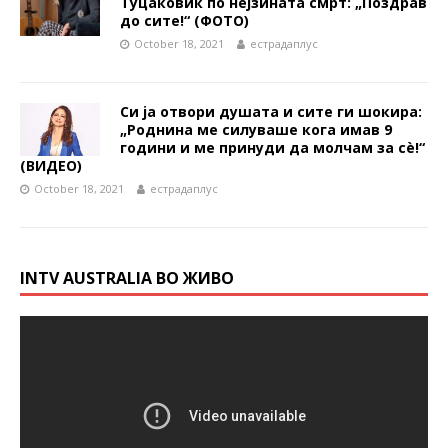
Туцаковиќ по нејзината смрт: „Поздрав
до сите!“ (ФОТО)
October 18, 2021
естрадаплус
Си ја отвори душата и сите ги шокира:
„Роднина ме силуваше кога имав 9
години и ме принуди да молчам за сè!“
(ВИДЕО)
October 18, 2021
естрадаплус
INTV AUSTRALIA ВО ЖИВО