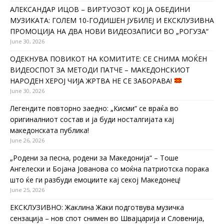
АЛЕКСАНДАР ИЦОВ – ВИРТУОЗОТ КОЈ ЈА ОБЕДИНИ
МУЗИКАТА: ГОЛЕМ 10-ГОДИШЕН ЈУБИЛЕЈ И ЕКСКЛУЗИВНА
ПРОМОЦИЈА НА ДВА НОВИ ВИДЕОЗАПИСИ ВО „РОГУЗА“
June 30, 2026
ОДЕКНУВА ПОВИКОТ НА КОМИТИТЕ: СЕ СНИМА МОЌЕН
ВИДЕОСПОТ ЗА МЕТОДИ ПАТЧЕ – МАКЕДОНСКИОТ
НАРОДЕН ХЕРОЈ ЧИЈА ЖРТВА НЕ СЕ ЗАБОРАВА!
June 30, 2026
Легендите повторно заедно: „Кисми“ се враќа во
оригиналниот состав и ја буди носталгијата кај
македонската публика!
June 26, 2026
„Родени за песна, родени за Македонија“ – Тоше
Ангелески и Бојана Јованова со моќна патриотска порака
што ќе ги разбуди емоциите кај секој Македонец!
June 25, 2026
ЕКСКЛУЗИВНО: Жаклина Жаки подготвува музичка
сензација – нов спот снимен во Швајцарија и Словенија,