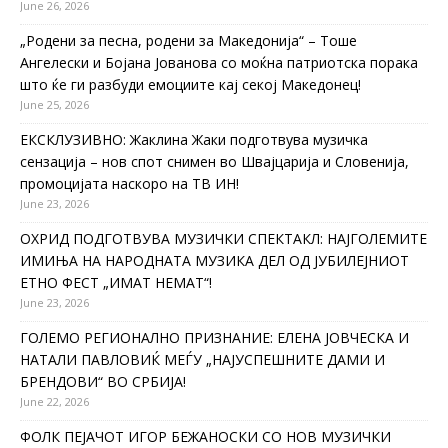
June 26, 2026
„Родени за песна, родени за Македонија“ – Тоше
Ангелески и Бојана Јованова со моќна патриотска порака
што ќе ги разбуди емоциите кај секој Македонец!
June 25, 2026
ЕКСКЛУЗИВНО: Жаклина Жаки подготвува музичка
сензација – нов спот снимен во Швајцарија и Словенија,
промоцијата наскоро на ТВ ИН!
June 23, 2026
ОХРИД ПОДГОТВУВА МУЗИЧКИ СПЕКТАКЛ: НАЈГОЛЕМИТЕ
ИМИЊА НА НАРОДНАТА МУЗИКА ДЕЛ ОД ЈУБИЛЕЈНИОТ
ЕТНО ФЕСТ „ИМАТ НЕМАТ“!
June 23, 2026
ГОЛЕМО РЕГИОНАЛНО ПРИЗНАНИЕ: ЕЛЕНА ЈОВЧЕСКА И
НАТАЛИ ПАВЛОВИЌ МЕЃУ „НАЈУСПЕШНИТЕ ДАМИ И
БРЕНДОВИ“ ВО СРБИЈА!
June 22, 2026
ФОЛК ПЕЈАЧОТ ИГОР БЕЖАНОСКИ СО НОВ МУЗИЧКИ