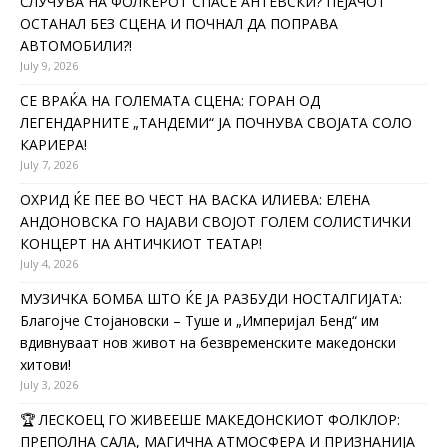
СЛУЧУВА НА ФОЛКЕРОТ СПАСЕ АНТЕВСКИ? ПЕЈАЧОТ
ОСТАНАЛ БЕЗ СЦЕНА И ПОЧНАЛ ДА ПОПРАВА
АВТОМОБИЛИ?!
July 9, 2026
СЕ ВРАЌА НА ГОЛЕМАТА СЦЕНА: ГОРАН ОД
ЛЕГЕНДАРНИТЕ „ТАНДЕМИ“ ЈА ПОЧНУВА СВОЈАТА СОЛО
КАРИЕРА!
July 7, 2026
ОХРИД ЌЕ ПЕЕ ВО ЧЕСТ НА ВАСКА ИЛИЕВА: ЕЛЕНА
АНДОНОВСКА ГО НАЈАВИ СВОЈОТ ГОЛЕМ СОЛИСТИЧКИ
КОНЦЕРТ НА АНТИЧКИОТ ТЕАТАР!
July 4, 2026
МУЗИЧКА БОМБА ШТО ЌЕ ЈА РАЗБУДИ НОСТАЛГИЈАТА:
Благојче Стојановски – Туше и „Империјал Бенд“ им
вдивнуваат нов живот на безвременските македонски
хитови!
July 3, 2026
🏆 ЛЕСКОЕЦ ГО ЖИВЕЕШЕ МАКЕДОНСКИОТ ФОЛКЛОР:
ПРЕПОЛНА САЛА, МАГИЧНА АТМОСФЕРА И ПРИЗНАНИЈА