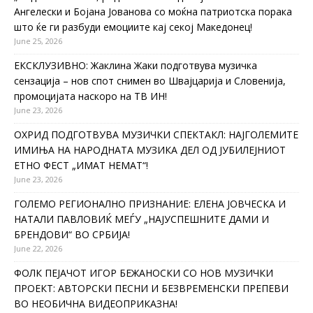
Ангелески и Бојана Јованова со моќна патриотска порака
што ќе ги разбуди емоциите кај секој Македонец!
June 25, 2026
ЕКСКЛУЗИВНО: Жаклина Жаки подготвува музичка
сензација – нов спот снимен во Швајцарија и Словенија,
промоцијата наскоро на ТВ ИН!
June 23, 2026
ОХРИД ПОДГОТВУВА МУЗИЧКИ СПЕКТАКЛ: НАЈГОЛЕМИТЕ
ИМИЊА НА НАРОДНАТА МУЗИКА ДЕЛ ОД ЈУБИЛЕЈНИОТ
ЕТНО ФЕСТ „ИМАТ НЕМАТ“!
June 23, 2026
ГОЛЕМО РЕГИОНАЛНО ПРИЗНАНИЕ: ЕЛЕНА ЈОВЧЕСКА И
НАТАЛИ ПАВЛОВИЌ МЕЃУ „НАЈУСПЕШНИТЕ ДАМИ И
БРЕНДОВИ“ ВО СРБИЈА!
June 22, 2026
ФОЛК ПЕЈАЧОТ ИГОР БЕЖАНОСКИ СО НОВ МУЗИЧКИ
ПРОЕКТ: АВТОРСКИ ПЕСНИ И БЕЗВРЕМЕНСКИ ПРЕПЕВИ
ВО НЕОБИЧНА ВИДЕОПРИКАЗНА!