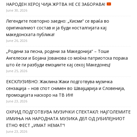
НАРОДЕН ХЕРОЈ ЧИЈА ЖРТВА НЕ СЕ ЗАБОРАВА!
June 30, 2026
Легендите повторно заедно: „Кисми“ се враќа во
оригиналниот состав и ја буди носталгијата кај
македонската публика!
June 26, 2026
„Родени за песна, родени за Македонија“ – Тоше
Ангелески и Бојана Јованова со моќна патриотска порака
што ќе ги разбуди емоциите кај секој Македонец!
June 25, 2026
ЕКСКЛУЗИВНО: Жаклина Жаки подготвува музичка
сензација – нов спот снимен во Швајцарија и Словенија,
промоцијата наскоро на ТВ ИН!
June 23, 2026
ОХРИД ПОДГОТВУВА МУЗИЧКИ СПЕКТАКЛ: НАЈГОЛЕМИТЕ
ИМИЊА НА НАРОДНАТА МУЗИКА ДЕЛ ОД ЈУБИЛЕЈНИОТ
ЕТНО ФЕСТ „ИМАТ НЕМАТ“!
June 23, 2026