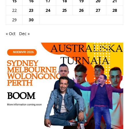
15
16
17
18
19
20
21
22
23
24
25
26
27
28
29
30
« Oct
Dec »