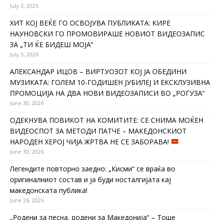
July 3, 2026
ХИТ КОЈ ВЕЌЕ ГО ОСВОЈУВА ПУБЛИКАТА: КИРЕ
НАУНОВСКИ ГО ПРОМОВИРАШЕ НОВИОТ ВИДЕОЗАПИС
ЗА „ТИ ЌЕ БИДЕШ МОЈА“
July 3, 2026
АЛЕКСАНДАР ИЦОВ – ВИРТУОЗОТ КОЈ ЈА ОБЕДИНИ
МУЗИКАТА: ГОЛЕМ 10-ГОДИШЕН ЈУБИЛЕЈ И ЕКСКЛУЗИВНА
ПРОМОЦИЈА НА ДВА НОВИ ВИДЕОЗАПИСИ ВО „РОГУЗА“
June 30, 2026
ОДЕКНУВА ПОВИКОТ НА КОМИТИТЕ: СЕ СНИМА МОЌЕН
ВИДЕОСПОТ ЗА МЕТОДИ ПАТЧЕ – МАКЕДОНСКИОТ
НАРОДЕН ХЕРОЈ ЧИЈА ЖРТВА НЕ СЕ ЗАБОРАВА!
June 30, 2026
Легендите повторно заедно: „Кисми“ се враќа во
оригиналниот состав и ја буди носталгијата кај
македонската публика!
June 26, 2026
„Родени за песна, родени за Македонија“ – Тоше