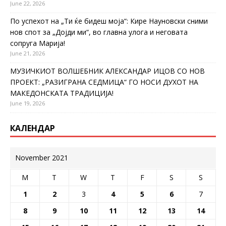
June 22, 2026
По успехот на „Ти ќе бидеш моја“: Кире Науновски сними
нов спот за „Дојди ми“, во главна улога и неговата
сопруга Марија!
June 21, 2026
МУЗИЧКИОТ ВОЛШЕБНИК АЛЕКСАНДАР ИЦОВ СО НОВ
ПРОЕКТ: „РАЗИГРАНА СЕДМИЦА“ ГО НОСИ ДУХОТ НА
МАКЕДОНСКАТА ТРАДИЦИЈА!
June 19, 2026
КАЛЕНДАР
November 2021
M
T
W
T
F
S
S
1
2
3
4
5
6
7
8
9
10
11
12
13
14