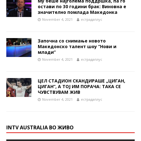
Му беше најголема поддршка, па го
остави по 30 години брак: Виновна е
значително помлада Македонка
November 4, 2021
естрадаплус
Започна со снимање новото
Македонско талент шоу “Нови и
млади”
November 4, 2021
естрадаплус
ЦЕЛ СТАДИОН СКАНДИРАШЕ „ЦИГАН,
ЦИГАН“, А ТОЈ ИМ ПОРАЧА: ТАКА СЕ
ЧУВСТВУВАМ ЖИВ
November 4, 2021
естрадаплус
INTV AUSTRALIA ВО ЖИВО