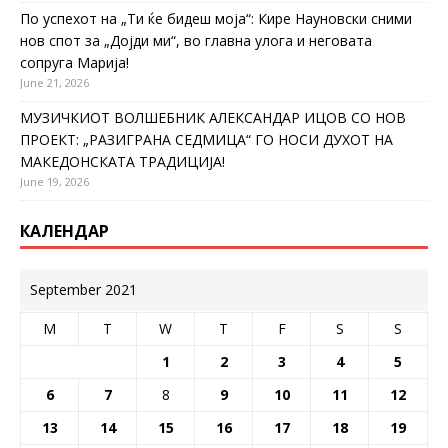
По успехот на „Ти ќе бидеш моја“: Кире Науновски сними
нов спот за „Дојди ми“, во главна улога и неговата
сопруга Марија!
June 21, 2026
МУЗИЧКИОТ ВОЛШЕБНИК АЛЕКСАНДАР ИЦОВ СО НОВ
ПРОЕКТ: „РАЗИГРАНА СЕДМИЦА“ ГО НОСИ ДУХОТ НА
МАКЕДОНСКАТА ТРАДИЦИЈА!
June 19, 2026
КАЛЕНДАР
September 2021
M
T
W
T
F
S
S
1
2
3
4
5
6
7
8
9
10
11
12
13
14
15
16
17
18
19