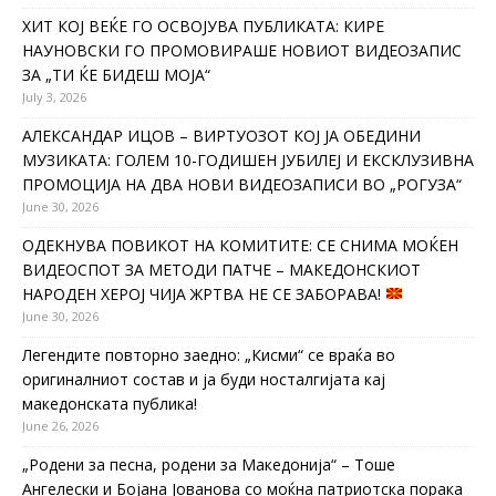
ХИТ КОЈ ВЕЌЕ ГО ОСВОЈУВА ПУБЛИКАТА: КИРЕ
НАУНОВСКИ ГО ПРОМОВИРАШЕ НОВИОТ ВИДЕОЗАПИС
ЗА „ТИ ЌЕ БИДЕШ МОЈА“
July 3, 2026
АЛЕКСАНДАР ИЦОВ – ВИРТУОЗОТ КОЈ ЈА ОБЕДИНИ
МУЗИКАТА: ГОЛЕМ 10-ГОДИШЕН ЈУБИЛЕЈ И ЕКСКЛУЗИВНА
ПРОМОЦИЈА НА ДВА НОВИ ВИДЕОЗАПИСИ ВО „РОГУЗА“
June 30, 2026
ОДЕКНУВА ПОВИКОТ НА КОМИТИТЕ: СЕ СНИМА МОЌЕН
ВИДЕОСПОТ ЗА МЕТОДИ ПАТЧЕ – МАКЕДОНСКИОТ
НАРОДЕН ХЕРОЈ ЧИЈА ЖРТВА НЕ СЕ ЗАБОРАВА!
June 30, 2026
Легендите повторно заедно: „Кисми“ се враќа во
оригиналниот состав и ја буди носталгијата кај
македонската публика!
June 26, 2026
„Родени за песна, родени за Македонија“ – Тоше
Ангелески и Бојана Јованова со моќна патриотска порака