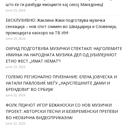
што ќе ги разбуди емоциите кај секој Македонец!
June 25, 2026
ЕКСКЛУЗИВНО: Жаклина Жаки подготвува музичка
сензација – нов спот снимен во Швајцарија и Словенија,
промоцијата наскоро на ТВ ИН!
June 23, 2026
ОХРИД ПОДГОТВУВА МУЗИЧКИ СПЕКТАКЛ: НАЈГОЛЕМИТЕ
ИМИЊА НА НАРОДНАТА МУЗИКА ДЕЛ ОД ЈУБИЛЕЈНИОТ
ЕТНО ФЕСТ „ИМАТ НЕМАТ“!
June 23, 2026
ГОЛЕМО РЕГИОНАЛНО ПРИЗНАНИЕ: ЕЛЕНА ЈОВЧЕСКА И
НАТАЛИ ПАВЛОВИЌ МЕЃУ „НАЈУСПЕШНИТЕ ДАМИ И
БРЕНДОВИ“ ВО СРБИЈА!
June 22, 2026
ФОЛК ПЕЈАЧОТ ИГОР БЕЖАНОСКИ СО НОВ МУЗИЧКИ
ПРОЕКТ: АВТОРСКИ ПЕСНИ И БЕЗВРЕМЕНСКИ ПРЕПЕВИ
ВО НЕОБИЧНА ВИДЕОПРИКАЗНА!
June 22, 2026