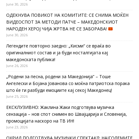
June 30, 2026
ОДЕКНУВА ПОВИКОТ НА КОМИТИТЕ: СЕ СНИМА МОЌЕН
ВИДЕОСПОТ ЗА МЕТОДИ ПАТЧЕ – МАКЕДОНСКИОТ
НАРОДЕН ХЕРОЈ ЧИЈА ЖРТВА НЕ СЕ ЗАБОРАВА!
June 30, 2026
Легендите повторно заедно: „Кисми“ се враќа во
оригиналниот состав и ја буди носталгијата кај
македонската публика!
June 26, 2026
„Родени за песна, родени за Македонија“ – Тоше
Ангелески и Бојана Јованова со моќна патриотска порака
што ќе ги разбуди емоциите кај секој Македонец!
June 25, 2026
ЕКСКЛУЗИВНО: Жаклина Жаки подготвува музичка
сензација – нов спот снимен во Швајцарија и Словенија,
промоцијата наскоро на ТВ ИН!
June 23, 2026
ОХРИД ПОДГОТВУВА МУЗИЧКИ СПЕКТАКЛ: НАЈГОЛЕМИТЕ