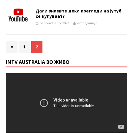
Дали знаевте дека прегледи на јутуб
се купуваат?
September 5, 2021
естрадаплус
«
1
2
INTV AUSTRALIA ВО ЖИВО