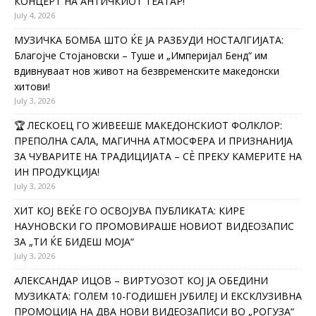
КОНЦЕРТ НА АНТИЧКИОТ ТЕАТАР!
July 4, 2026
МУЗИЧКА БОМБА ШТО ЌЕ ЈА РАЗБУДИ НОСТАЛГИЈАТА:
Благојче Стојановски – Туше и „Империјал Бенд“ им
вдивнуваат нов живот на безвременските македонски
хитови!
July 3, 2026
🏆 ЛЕСКОЕЦ ГО ЖИВЕЕШЕ МАКЕДОНСКИОТ ФОЛКЛОР:
ПРЕПОЛНА САЛА, МАГИЧНА АТМОСФЕРА И ПРИЗНАНИЈА
ЗА ЧУВАРИТЕ НА ТРАДИЦИЈАТА – СÈ ПРЕКУ КАМЕРИТЕ НА
ИН ПРОДУКЦИЈА!
July 3, 2026
ХИТ КОЈ ВЕЌЕ ГО ОСВОЈУВА ПУБЛИКАТА: КИРЕ
НАУНОВСКИ ГО ПРОМОВИРАШЕ НОВИОТ ВИДЕОЗАПИС
ЗА „ТИ ЌЕ БИДЕШ МОЈА“
July 3, 2026
АЛЕКСАНДАР ИЦОВ – ВИРТУОЗОТ КОЈ ЈА ОБЕДИНИ
МУЗИКАТА: ГОЛЕМ 10-ГОДИШЕН ЈУБИЛЕЈ И ЕКСКЛУЗИВНА
ПРОМОЦИЈА НА ДВА НОВИ ВИДЕОЗАПИСИ ВО „РОГУЗА“