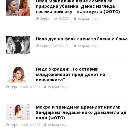
Оваа Македонка беше симбол за
природна убавина: Денес изгледа
сосема поинаку – како кукла (ФОТО)
September 5, 2021
естрадаплус
Ново дуо на фолк сцената Елена и Сања
September 5, 2021
естрадаплус
Неда Украден: „Го оставив
младоженецот пред денот на
венчавката“
September 5, 2021
естрадаплус
Мокра и тренди на црвениот килим:
Зендаја изгледаше како да излегла од
вода (ФОТО)
September 5, 2021
естрадаплус