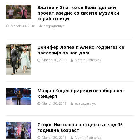
Влатко и Златко со Велигденски
проект заедно со своите музички
соработници
March 30, 2018
естрадаплус
Џенифер Лопез и Алекс Родригез се
преселија во нов дом
March 30, 2018
Martin Petrevski
Марјан Коцев приреди незаборавен
концерт
March 30, 2018
естрадаплус
Стојне Николова на сцената е од 15-
годишна возраст
March 30, 2018
Martin Petrevski