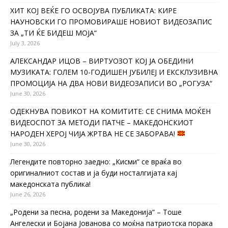
ХИТ КОЈ ВЕЌЕ ГО ОСВОЈУВА ПУБЛИКАТА: КИРЕ
НАУНОВСКИ ГО ПРОМОВИРАШЕ НОВИОТ ВИДЕОЗАПИС
ЗА „ТИ ЌЕ БИДЕШ МОЈА“
July 3, 2026
АЛЕКСАНДАР ИЦОВ – ВИРТУОЗОТ КОЈ ЈА ОБЕДИНИ
МУЗИКАТА: ГОЛЕМ 10-ГОДИШЕН ЈУБИЛЕЈ И ЕКСКЛУЗИВНА
ПРОМОЦИЈА НА ДВА НОВИ ВИДЕОЗАПИСИ ВО „РОГУЗА“
June 30, 2026
ОДЕКНУВА ПОВИКОТ НА КОМИТИТЕ: СЕ СНИМА МОЌЕН
ВИДЕОСПОТ ЗА МЕТОДИ ПАТЧЕ – МАКЕДОНСКИОТ
НАРОДЕН ХЕРОЈ ЧИЈА ЖРТВА НЕ СЕ ЗАБОРАВА!
June 30, 2026
Легендите повторно заедно: „Кисми“ се враќа во
оригиналниот состав и ја буди носталгијата кај
македонската публика!
June 26, 2026
„Родени за песна, родени за Македонија“ – Тоше
Ангелески и Бојана Јованова со моќна патриотска порака