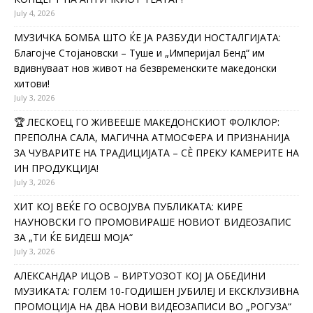
July 4, 2026
МУЗИЧКА БОМБА ШТО ЌЕ ЈА РАЗБУДИ НОСТАЛГИЈАТА:
Благојче Стојановски – Туше и „Империјал Бенд“ им
вдивнуваат нов живот на безвременските македонски
хитови!
July 3, 2026
🏆 ЛЕСКОЕЦ ГО ЖИВЕЕШЕ МАКЕДОНСКИОТ ФОЛКЛОР:
ПРЕПОЛНА САЛА, МАГИЧНА АТМОСФЕРА И ПРИЗНАНИЈА
ЗА ЧУВАРИТЕ НА ТРАДИЦИЈАТА – СÈ ПРЕКУ КАМЕРИТЕ НА
ИН ПРОДУКЦИЈА!
July 3, 2026
ХИТ КОЈ ВЕЌЕ ГО ОСВОЈУВА ПУБЛИКАТА: КИРЕ
НАУНОВСКИ ГО ПРОМОВИРАШЕ НОВИОТ ВИДЕОЗАПИС
ЗА „ТИ ЌЕ БИДЕШ МОЈА“
July 3, 2026
АЛЕКСАНДАР ИЦОВ – ВИРТУОЗОТ КОЈ ЈА ОБЕДИНИ
МУЗИКАТА: ГОЛЕМ 10-ГОДИШЕН ЈУБИЛЕЈ И ЕКСКЛУЗИВНА
ПРОМОЦИЈА НА ДВА НОВИ ВИДЕОЗАПИСИ ВО „РОГУЗА“