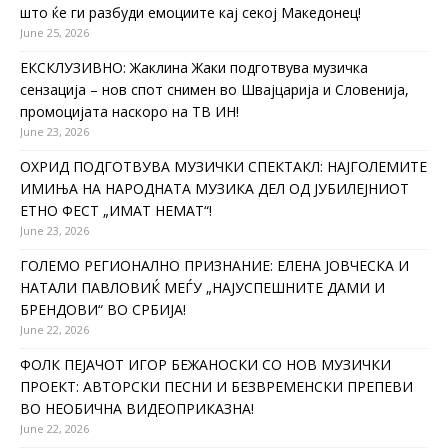
што ќе ги разбуди емоциите кај секој Македонец!
June 25, 2026
ЕКСКЛУЗИВНО: Жаклина Жаки подготвува музичка
сензација – нов спот снимен во Швајцарија и Словенија,
промоцијата наскоро на ТВ ИН!
June 23, 2026
ОХРИД ПОДГОТВУВА МУЗИЧКИ СПЕКТАКЛ: НАЈГОЛЕМИТЕ
ИМИЊА НА НАРОДНАТА МУЗИКА ДЕЛ ОД ЈУБИЛЕЈНИОТ
ЕТНО ФЕСТ „ИМАТ НЕМАТ“!
June 23, 2026
ГОЛЕМО РЕГИОНАЛНО ПРИЗНАНИЕ: ЕЛЕНА ЈОВЧЕСКА И
НАТАЛИ ПАВЛОВИЌ МЕЃУ „НАЈУСПЕШНИТЕ ДАМИ И
БРЕНДОВИ“ ВО СРБИЈА!
June 22, 2026
ФОЛК ПЕЈАЧОТ ИГОР БЕЖАНОСКИ СО НОВ МУЗИЧКИ
ПРОЕКТ: АВТОРСКИ ПЕСНИ И БЕЗВРЕМЕНСКИ ПРЕПЕВИ
ВО НЕОБИЧНА ВИДЕОПРИКАЗНА!
June 22, 2026