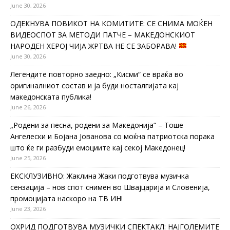
June 30, 2026
ОДЕКНУВА ПОВИКОТ НА КОМИТИТЕ: СЕ СНИМА МОЌЕН
ВИДЕОСПОТ ЗА МЕТОДИ ПАТЧЕ – МАКЕДОНСКИОТ
НАРОДЕН ХЕРОЈ ЧИЈА ЖРТВА НЕ СЕ ЗАБОРАВА!
June 30, 2026
Легендите повторно заедно: „Кисми“ се враќа во
оригиналниот состав и ја буди носталгијата кај
македонската публика!
June 26, 2026
„Родени за песна, родени за Македонија“ – Тоше
Ангелески и Бојана Јованова со моќна патриотска порака
што ќе ги разбуди емоциите кај секој Македонец!
June 25, 2026
ЕКСКЛУЗИВНО: Жаклина Жаки подготвува музичка
сензација – нов спот снимен во Швајцарија и Словенија,
промоцијата наскоро на ТВ ИН!
June 23, 2026
ОХРИД ПОДГОТВУВА МУЗИЧКИ СПЕКТАКЛ: НАЈГОЛЕМИТЕ