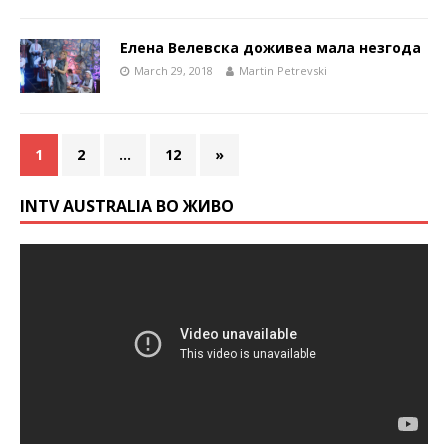
Елена Велевска доживеа мала незгода
March 29, 2018
Martin Petrevski
1
2
…
12
»
INTV AUSTRALIA ВО ЖИВО