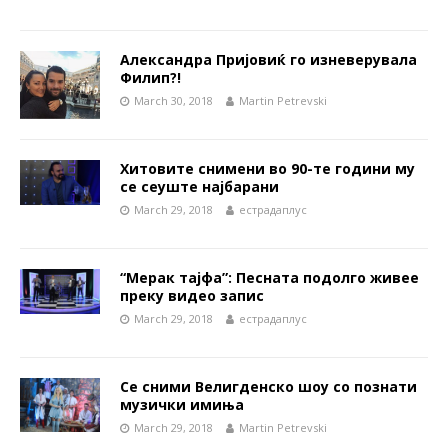
Александра Пријовиќ го изневерувала
Филип?!
March 30, 2018
Martin Petrevski
Хитовите снимени во 90-те години му
се сеуште најбарани
March 29, 2018
естрадаплус
“Мерак тајфа”: Песната подолго живее
преку видео запис
March 29, 2018
естрадаплус
Се сними Велигденско шоу со познати
музички имиња
March 29, 2018
Martin Petrevski