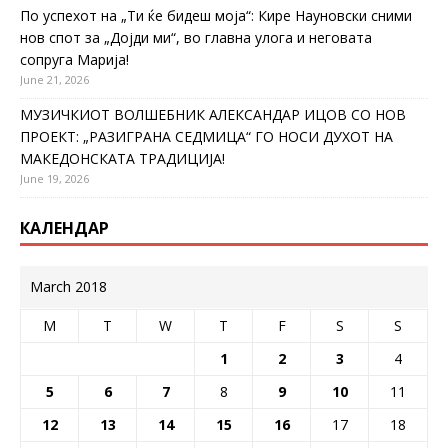
По успехот на „Ти ќе бидеш моја“: Кире Науновски сними
нов спот за „Дојди ми“, во главна улога и неговата
сопруга Марија!
June 21, 2026
МУЗИЧКИОТ ВОЛШЕБНИК АЛЕКСАНДАР ИЦОВ СО НОВ
ПРОЕКТ: „РАЗИГРАНА СЕДМИЦА“ ГО НОСИ ДУХОТ НА
МАКЕДОНСКАТА ТРАДИЦИЈА!
June 19, 2026
КАЛЕНДАР
March 2018
M
T
W
T
F
S
S
1
2
3
4
5
6
7
8
9
10
11
12
13
14
15
16
17
18