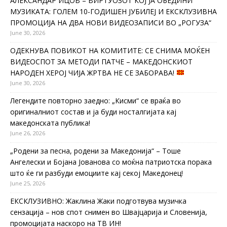
АЛЕКСАНДАР ИЦОВ – ВИРТУОЗОТ КОЈ ЈА ОБЕДИНИ
МУЗИКАТА: ГОЛЕМ 10-ГОДИШЕН ЈУБИЛЕЈ И ЕКСКЛУЗИВНА
ПРОМОЦИЈА НА ДВА НОВИ ВИДЕОЗАПИСИ ВО „РОГУЗА“
June 30, 2026
ОДЕКНУВА ПОВИКОТ НА КОМИТИТЕ: СЕ СНИМА МОЌЕН
ВИДЕОСПОТ ЗА МЕТОДИ ПАТЧЕ – МАКЕДОНСКИОТ
НАРОДЕН ХЕРОЈ ЧИЈА ЖРТВА НЕ СЕ ЗАБОРАВА!
June 30, 2026
Легендите повторно заедно: „Кисми“ се враќа во
оригиналниот состав и ја буди носталгијата кај
македонската публика!
June 26, 2026
„Родени за песна, родени за Македонија“ – Тоше
Ангелески и Бојана Јованова со моќна патриотска порака
што ќе ги разбуди емоциите кај секој Македонец!
June 25, 2026
ЕКСКЛУЗИВНО: Жаклина Жаки подготвува музичка
сензација – нов спот снимен во Швајцарија и Словенија,
промоцијата наскоро на ТВ ИН!