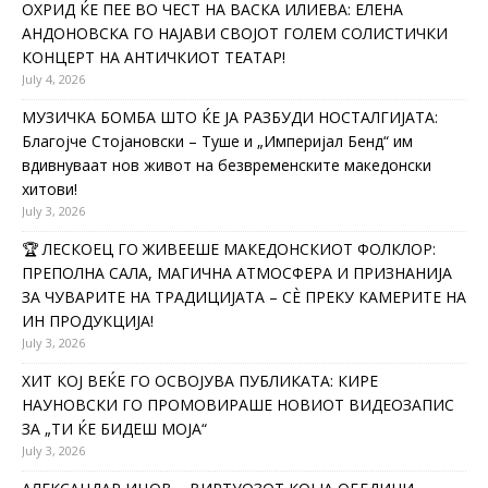
ОХРИД ЌЕ ПЕЕ ВО ЧЕСТ НА ВАСКА ИЛИЕВА: ЕЛЕНА
АНДОНОВСКА ГО НАЈАВИ СВОЈОТ ГОЛЕМ СОЛИСТИЧКИ
КОНЦЕРТ НА АНТИЧКИОТ ТЕАТАР!
July 4, 2026
МУЗИЧКА БОМБА ШТО ЌЕ ЈА РАЗБУДИ НОСТАЛГИЈАТА:
Благојче Стојановски – Туше и „Империјал Бенд“ им
вдивнуваат нов живот на безвременските македонски
хитови!
July 3, 2026
🏆 ЛЕСКОЕЦ ГО ЖИВЕЕШЕ МАКЕДОНСКИОТ ФОЛКЛОР:
ПРЕПОЛНА САЛА, МАГИЧНА АТМОСФЕРА И ПРИЗНАНИЈА
ЗА ЧУВАРИТЕ НА ТРАДИЦИЈАТА – СÈ ПРЕКУ КАМЕРИТЕ НА
ИН ПРОДУКЦИЈА!
July 3, 2026
ХИТ КОЈ ВЕЌЕ ГО ОСВОЈУВА ПУБЛИКАТА: КИРЕ
НАУНОВСКИ ГО ПРОМОВИРАШЕ НОВИОТ ВИДЕОЗАПИС
ЗА „ТИ ЌЕ БИДЕШ МОЈА“
July 3, 2026