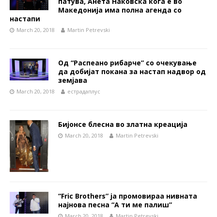
патува, Анета Наковска кога е во
Македонија има полна агенда со
настапи
March 20, 2018
Martin Petrevski
Од “Распеано рибарче” со очекување
да добијат покана за настап надвор од
земјава
March 20, 2018
естрадаплус
Бијонсе блесна во златна креација
March 20, 2018
Martin Petrevski
“Fric Brothers” ја промовираа нивната
најнова песна “А ти ме палиш”
March 20, 2018
Martin Petrevski