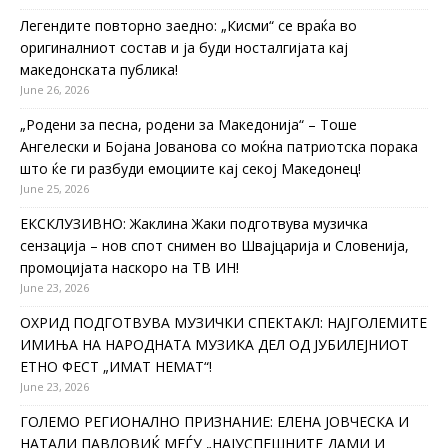
Легендите повторно заедно: „Кисми“ се враќа во
оригиналниот состав и ја буди носталгијата кај
македонската публика!
June 26, 2026
„Родени за песна, родени за Македонија“ – Тоше
Ангелески и Бојана Јованова со моќна патриотска порака
што ќе ги разбуди емоциите кај секој Македонец!
June 25, 2026
ЕКСКЛУЗИВНО: Жаклина Жаки подготвува музичка
сензација – нов спот снимен во Швајцарија и Словенија,
промоцијата наскоро на ТВ ИН!
June 23, 2026
ОХРИД ПОДГОТВУВА МУЗИЧКИ СПЕКТАКЛ: НАЈГОЛЕМИТЕ
ИМИЊА НА НАРОДНАТА МУЗИКА ДЕЛ ОД ЈУБИЛЕЈНИОТ
ЕТНО ФЕСТ „ИМАТ НЕМАТ“!
June 23, 2026
ГОЛЕМО РЕГИОНАЛНО ПРИЗНАНИЕ: ЕЛЕНА ЈОВЧЕСКА И
НАТАЛИ ПАВЛОВИЌ МЕЃУ „НАЈУСПЕШНИТЕ ДАМИ И