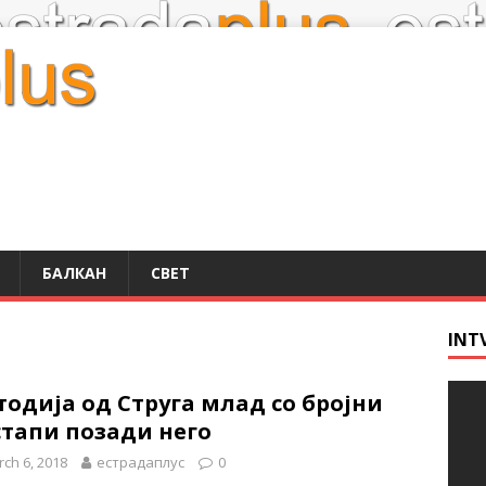
БАЛКАН
СВЕТ
INT
одија од Струга млад со бројни
стапи позади него
ch 6, 2018
естрадаплус
0