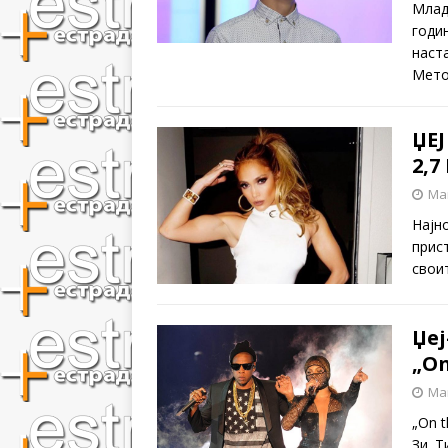
Млад
годи
наст
Мето
ЏЕ
2,
Mar
Најн
прис
свои
Џеј
„On
Mar
„On t
Зи. Т