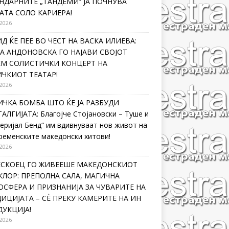
НДАРНИТЕ „ТАНДЕМИ“ ЈА ПОЧНУВА
АТА СОЛО КАРИЕРА!
 2026
Д ЌЕ ПЕЕ ВО ЧЕСТ НА ВАСКА ИЛИЕВА:
А АНДОНОВСКА ГО НАЈАВИ СВОЈОТ
ЕМ СОЛИСТИЧКИ КОНЦЕРТ НА
ЧКИОТ ТЕАТАР!
 2026
ЧКА БОМБА ШТО ЌЕ ЈА РАЗБУДИ
АЛГИЈАТА: Благојче Стојановски – Туше и
еријал Бенд“ им вдивнуваат нов живот на
ременските македонски хитови!
 2026
ЛЕСКОЕЦ ГО ЖИВЕЕШЕ МАКЕДОНСКИОТ
ЛОР: ПРЕПОЛНА САЛА, МАГИЧНА
СФЕРА И ПРИЗНАНИЈА ЗА ЧУВАРИТЕ НА
ИЦИЈАТА – СÈ ПРЕКУ КАМЕРИТЕ НА ИН
УКЦИЈА!
 2026