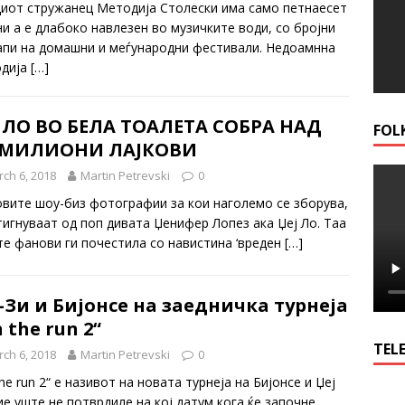
иот стружанец Методија Столески има само петнаесет
ни а е длабоко навлезен во музичките води, со бројни
апи на домашни и меѓународни фестивали. Недоамнна
дија
[…]
Ј ЛО ВО БЕЛА ТОАЛЕТА СОБРА НАД
FOL
7 МИЛИОНИ ЛАЈКОВИ
ch 6, 2018
Martin Petrevski
0
овите шоу-биз фотографии за кои наголемо се зборува,
тигнуваат од поп дивата Џенифер Лопез ака Џеј Ло. Таа
те фанови ги почестила со навистина ‘вреден
[…]
-Зи и Бијонсе на заедничка турнеја
 the run 2“
TELE
ch 6, 2018
Martin Petrevski
0
he run 2“ е називот на новата турнеја на Бијонсе и Џеј
ие уште не потврдиле на кој датум кога ќе започне