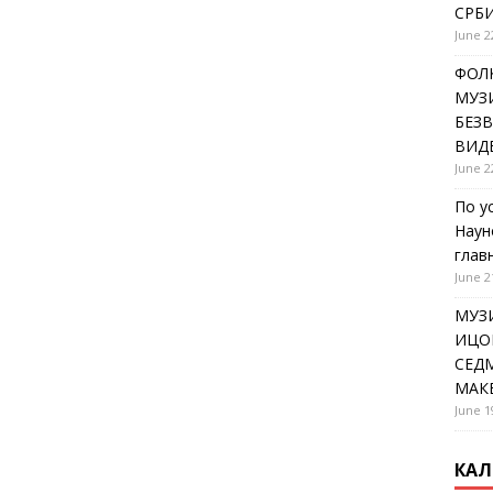
СРБИ
June 2
ФОЛК
МУЗИ
БЕЗ
ВИД
June 2
По у
Наун
глав
June 2
МУЗ
ИЦОВ
СЕДМ
МАК
June 1
КАЛ