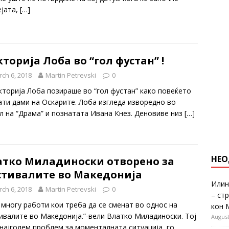
ејата,
[…]
торија Лоба во “гол фустан” !
ch 6, 2018
Martin Petrevski
0
кторија Лоба позираше во “гол фустан” како повеќето
ати дами на Оскарите. Лоба изгледа изворедно во
л на “Драма” и познатата Ивана Кнез. Деновиве низ
[…]
НЕО
атко Миладиноски отворено за
стивалите во Македонија
Илин
ch 6, 2018
Martin Petrevski
0
– ст
 многу работи кои треба да се сменат во однос на
кон 
ивалите во Македонија.”-вели Влатко Миладиноски. Тој
August
 најголем проблем за моменталната ситуација, го