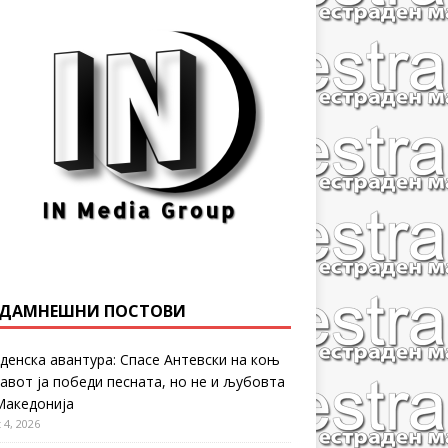
ДАМНЕШНИ ПОСТОВИ
денска авантура: Спасе Антевски на коњ
равот ја победи песната, но не и љубовта
Македонија
 4, 2026