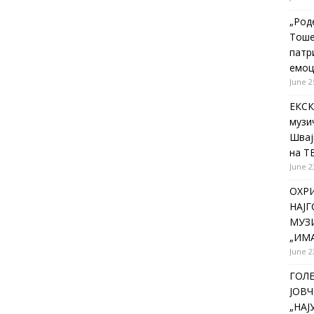
„Род
Тоше
патр
емоц
June 2
ЕКСК
музи
Швај
на Т
June 2
ОХР
НАЈ
МУЗИ
„ИМА
June 2
ГОЛ
ЈОВЧ
„НА