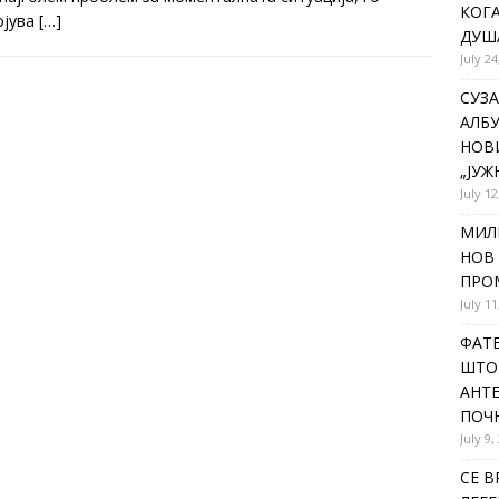
КОГА
ојува
[…]
ДУША
July 24
СУЗА
АЛБУ
НОВ
„ЈУЖ
July 12
МИЛ
НОВ 
ПРОМ
July 11
ФАТЕ
ШТО 
АНТЕ
ПОЧ
July 9,
СЕ В