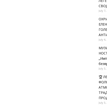
ЛЕГЕ
СВОЈ
July 7,
ОХРИ
ЕЛЕН
ГОЛ
АНТИ
July 4,
МУЗИ
НОСТ
„Имп
безв
July 3,
🏆 
ФОЛК
АТМО
ТРАД
ПРОД
July 3,