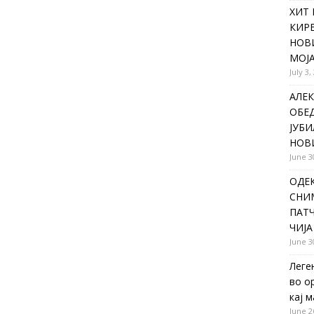
ХИТ 
КИР
НОВ
МОЈА
July 3,
АЛЕК
ОБЕ
ЈУБИ
НОВ
June 3
ОДЕ
СНИ
ПАТЧ
ЧИЈА
June 3
Леге
во о
кај 
June 2