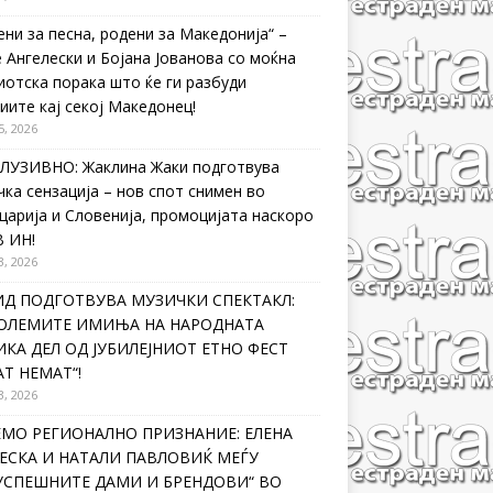
ени за песна, родени за Македонија“ –
 Ангелески и Бојана Јованова со моќна
иотска порака што ќе ги разбуди
иите кај секој Македонец!
5, 2026
ЛУЗИВНО: Жаклина Жаки подготвува
чка сензација – нов спот снимен во
царија и Словенија, промоцијата наскоро
В ИН!
3, 2026
ИД ПОДГОТВУВА МУЗИЧКИ СПЕКТАКЛ:
ГОЛЕМИТЕ ИМИЊА НА НАРОДНАТА
КА ДЕЛ ОД ЈУБИЛЕЈНИОТ ЕТНО ФЕСТ
Т НЕМАТ“!
3, 2026
ЕМО РЕГИОНАЛНО ПРИЗНАНИЕ: ЕЛЕНА
ЕСКА И НАТАЛИ ПАВЛОВИЌ МЕЃУ
ЈУСПЕШНИТЕ ДАМИ И БРЕНДОВИ“ ВО