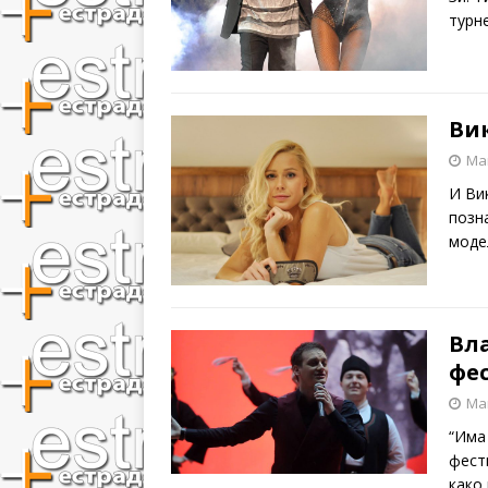
турн
Вик
Mar
И Ви
позн
моде
Вл
фе
Mar
“Има
фест
како