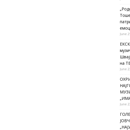
„Род
Тоше
патр
емоц
June 2
ЕКСК
музи
Швај
на Т
June 2
ОХР
НАЈ
МУЗИ
„ИМА
June 2
ГОЛ
ЈОВЧ
„НА