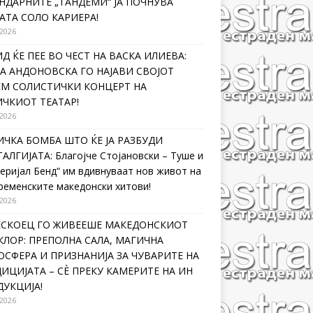
НДАРНИТЕ „ТАНДЕМИ“ ЈА ПОЧНУВА
АТА СОЛО КАРИЕРА!
 2026
Д ЌЕ ПЕЕ ВО ЧЕСТ НА ВАСКА ИЛИЕВА:
А АНДОНОВСКА ГО НАЈАВИ СВОЈОТ
ЕМ СОЛИСТИЧКИ КОНЦЕРТ НА
ЧКИОТ ТЕАТАР!
 2026
ЧКА БОМБА ШТО ЌЕ ЈА РАЗБУДИ
АЛГИЈАТА: Благојче Стојановски – Туше и
еријал Бенд“ им вдивнуваат нов живот на
ременските македонски хитови!
 2026
ЛЕСКОЕЦ ГО ЖИВЕЕШЕ МАКЕДОНСКИОТ
ЛОР: ПРЕПОЛНА САЛА, МАГИЧНА
СФЕРА И ПРИЗНАНИЈА ЗА ЧУВАРИТЕ НА
ИЦИЈАТА – СÈ ПРЕКУ КАМЕРИТЕ НА ИН
УКЦИЈА!
 2026