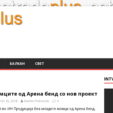
БАЛКАН
СВЕТ
INT
мците од Арена бенд со нов проект
ch 16, 2018
Martin Petrevski
0
и во ИН Продукција беа младите момци од Арена бенд,