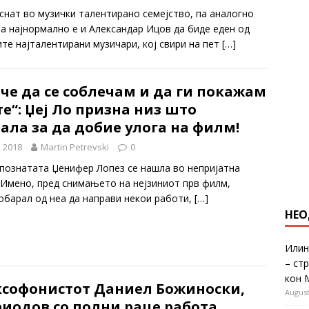
снат во музички талентирано семејство, па аналогно
оа најнормално е и Александар Ицов да биде еден од
ите најталентирани музичари, кој свири на пет
[…]
че да се соблечам и да ги покажам
е“: Џеј Ло призна низ што
ла за да добие улога на филм!
, 2018
Martin Petrevski
0
 познатата Џенифер Лопез се нашла во непријатна
. Имено, пред снимањето на нејзиниот прв филм,
обарал од неа да направи некои работи,
[…]
НЕО
Илин
– ст
кон 
ксофонистот Даниел Божиноски,
August
риодов со полни раце работа