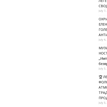
ЛЕГЕ
СВОЈ
July 7,
ОХРИ
ЕЛЕН
ГОЛ
АНТИ
July 4,
МУЗИ
НОСТ
„Имп
безв
July 3,
🏆 
ФОЛК
АТМО
ТРАД
ПРОД
July 3,