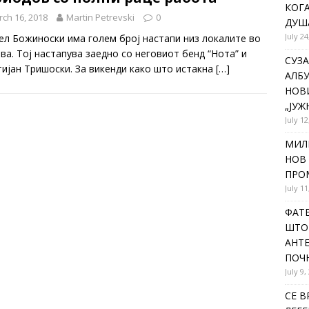
КОГА
ch 16, 2018
Martin Petrevski
0
ДУША
July 24
ел Божиноски има голем број настапи низ локалите во
ва. Тој настапува заедно со неговиот бенд “Нота” и
СУЗА
тијан Тришоски. За викенди како што истакна
[…]
АЛБУ
НОВ
„ЈУЖ
July 12
МИЛ
НОВ 
ПРОМ
July 11
ФАТЕ
ШТО 
АНТЕ
ПОЧ
July 9,
СЕ В