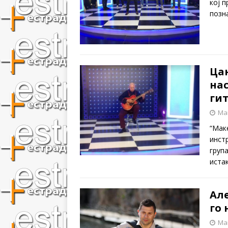
кој 
позн
Цан
на
ги
Mar
“Мак
инст
груп
иста
Ал
го
Mar