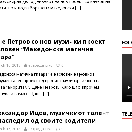
промовираа дел од нивниот најнов проект со кавери на
ати, но и подзаборавени македонски
[…]
е Петров со нов музички проект
FOL
словен “Македонска магична
тара”
ch 16, 2018
естрадаплус
0
едонска магична гитара” е насловен најновиот
рументален проект од врвниот музичар и член на
ата “Биоритам”, Цане Петров. Како што впрочем
кнува и самиот Цане,
[…]
ександар Ицов, музичкиот талент
TELE
 наследил од своите родители
ch 16, 2018
естрадаплус
0