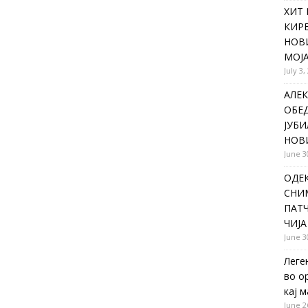
ХИТ 
КИР
НОВ
МОЈА
July 3,
АЛЕК
ОБЕ
ЈУБИ
НОВ
June 3
ОДЕ
СНИ
ПАТЧ
ЧИЈА
June 3
Леге
во о
кај 
June 2