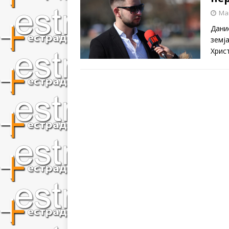
Mar
Дани
земја
Хрис