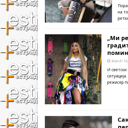
Пора
на т
ретк
„Ми ре
градит
помина
March 16
И светски
ситуација
режисер п
Са
пе