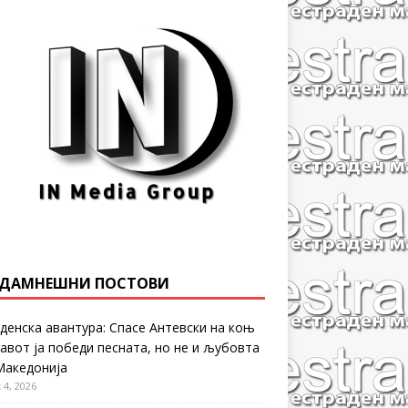
ДАМНЕШНИ ПОСТОВИ
денска авантура: Спасе Антевски на коњ
равот ја победи песната, но не и љубовта
Македонија
 4, 2026