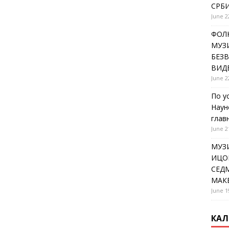
СРБИ
June 2
ФОЛК
МУЗИ
БЕЗ
ВИД
June 2
По у
Наун
глав
June 2
МУЗ
ИЦОВ
СЕДМ
МАК
June 1
КАЛ