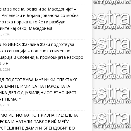
ени за песна, родени за Македонија“ –
 Ангелески и Бојана Јованова со моќна
иотска порака што ќе ги разбуди
иите кај секој Македонец!
5, 2026
ЛУЗИВНО: Жаклина Жаки подготвува
чка сензација – нов спот снимен во
царија и Словенија, промоцијата наскоро
В ИН!
3, 2026
ИД ПОДГОТВУВА МУЗИЧКИ СПЕКТАКЛ:
ГОЛЕМИТЕ ИМИЊА НА НАРОДНАТА
КА ДЕЛ ОД ЈУБИЛЕЈНИОТ ЕТНО ФЕСТ
Т НЕМАТ“!
3, 2026
ЕМО РЕГИОНАЛНО ПРИЗНАНИЕ: ЕЛЕНА
ЕСКА И НАТАЛИ ПАВЛОВИЌ МЕЃУ
ЈУСПЕШНИТЕ ДАМИ И БРЕНДОВИ“ ВО