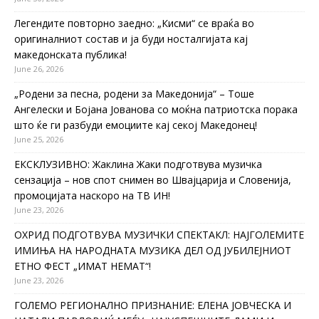
Легендите повторно заедно: „Кисми“ се враќа во
оригиналниот состав и ја буди носталгијата кај
македонската публика!
June 26, 2026
„Родени за песна, родени за Македонија“ – Тоше
Ангелески и Бојана Јованова со моќна патриотска порака
што ќе ги разбуди емоциите кај секој Македонец!
June 25, 2026
ЕКСКЛУЗИВНО: Жаклина Жаки подготвува музичка
сензација – нов спот снимен во Швајцарија и Словенија,
промоцијата наскоро на ТВ ИН!
June 23, 2026
ОХРИД ПОДГОТВУВА МУЗИЧКИ СПЕКТАКЛ: НАЈГОЛЕМИТЕ
ИМИЊА НА НАРОДНАТА МУЗИКА ДЕЛ ОД ЈУБИЛЕЈНИОТ
ЕТНО ФЕСТ „ИМАТ НЕМАТ“!
June 23, 2026
ГОЛЕМО РЕГИОНАЛНО ПРИЗНАНИЕ: ЕЛЕНА ЈОВЧЕСКА И