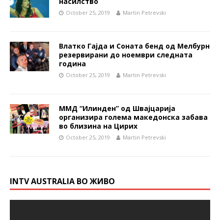
насилство
October 25, 2019
Martin Petrevski
Влатко Гајда и Соната бенд од Мелбурн
резервирани до ноември следната
година
October 25, 2019
Martin Petrevski
ММД “Илинден” од Швајцарија
организира голема македонска забава
во близина на Цирих
October 25, 2019
Martin Petrevski
INTV AUSTRALIA ВО ЖИВО