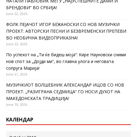
НАТАЛИ ПАВЛОВИЌ МЕЃУ „НАЈУСПЕШНИТЕ ДАМИ И
БРЕНДОВИ“ ВО СРБИЈА!
June 22, 2026
ФОЛК ПЕЈАЧОТ ИГОР БЕЖАНОСКИ СО НОВ МУЗИЧКИ
ПРОЕКТ: АВТОРСКИ ПЕСНИ И БЕЗВРЕМЕНСКИ ПРЕПЕВИ
ВО НЕОБИЧНА ВИДЕОПРИКАЗНА!
June 22, 2026
По успехот на „Ти ќе бидеш моја“: Кире Науновски сними
нов спот за „Дојди ми“, во главна улога и неговата
сопруга Марија!
June 21, 2026
МУЗИЧКИОТ ВОЛШЕБНИК АЛЕКСАНДАР ИЦОВ СО НОВ
ПРОЕКТ: „РАЗИГРАНА СЕДМИЦА“ ГО НОСИ ДУХОТ НА
МАКЕДОНСКАТА ТРАДИЦИЈА!
June 19, 2026
КАЛЕНДАР