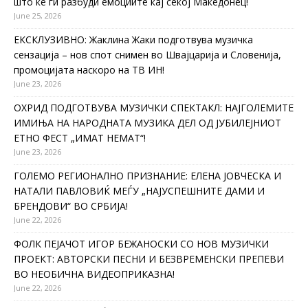
што ќе ги разбуди емоциите кај секој Македонец!
June 25, 2026
ЕКСКЛУЗИВНО: Жаклина Жаки подготвува музичка
сензација – нов спот снимен во Швајцарија и Словенија,
промоцијата наскоро на ТВ ИН!
June 23, 2026
ОХРИД ПОДГОТВУВА МУЗИЧКИ СПЕКТАКЛ: НАЈГОЛЕМИТЕ
ИМИЊА НА НАРОДНАТА МУЗИКА ДЕЛ ОД ЈУБИЛЕЈНИОТ
ЕТНО ФЕСТ „ИМАТ НЕМАТ“!
June 23, 2026
ГОЛЕМО РЕГИОНАЛНО ПРИЗНАНИЕ: ЕЛЕНА ЈОВЧЕСКА И
НАТАЛИ ПАВЛОВИЌ МЕЃУ „НАЈУСПЕШНИТЕ ДАМИ И
БРЕНДОВИ“ ВО СРБИЈА!
June 22, 2026
ФОЛК ПЕЈАЧОТ ИГОР БЕЖАНОСКИ СО НОВ МУЗИЧКИ
ПРОЕКТ: АВТОРСКИ ПЕСНИ И БЕЗВРЕМЕНСКИ ПРЕПЕВИ
ВО НЕОБИЧНА ВИДЕОПРИКАЗНА!
June 22, 2026