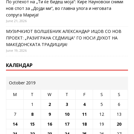
По успехот на „Ти ќе бидеш моја“: Кире Науновски сними
нов спот за „Дојди ми“, во главна улога и неговата
сопруга Марија!
June 21, 2026
МУЗИЧКИОТ ВОЛШЕБНИК АЛЕКСАНДАР ИЦОВ СО НОВ
ПРОЕКТ: „РАЗИГРАНА СЕДМИЦА“ ГО НОСИ ДУХОТ НА
МАКЕДОНСКАТА ТРАДИЦИЈА!
June 19, 2026
КАЛЕНДАР
October 2019
M
T
W
T
F
S
S
1
2
3
4
5
6
7
8
9
10
11
12
13
14
15
16
17
18
19
20
21
22
23
24
25
26
27