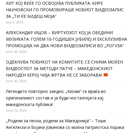
ХИТ КОЈ ВЕЌЕ ГО ОСВОЈУВА ПУБЛИКАТА: КИРЕ
НАУНОВСКИ ГО ПРОМОВИРАШЕ НОВИОТ ВИДЕОЗАПИС
ЗА „ТИ ЌЕ БИДЕШ МОЈА“
July 3, 2026
АЛЕКСАНДАР ИЦОВ – ВИРТУОЗОТ КОЈ ЈА ОБЕДИНИ
МУЗИКАТА: ГОЛЕМ 10-ГОДИШЕН ЈУБИЛЕЈ И ЕКСКЛУЗИВНА
ПРОМОЦИЈА НА ДВА НОВИ ВИДЕОЗАПИСИ ВО „РОГУЗА“
June 30, 2026
ОДЕКНУВА ПОВИКОТ НА КОМИТИТЕ: СЕ СНИМА МОЌЕН
ВИДЕОСПОТ ЗА МЕТОДИ ПАТЧЕ – МАКЕДОНСКИОТ
НАРОДЕН ХЕРОЈ ЧИЈА ЖРТВА НЕ СЕ ЗАБОРАВА!
June 30, 2026
Легендите повторно заедно: „Кисми“ се враќа во
оригиналниот состав и ја буди носталгијата кај
македонската публика!
June 26, 2026
„Родени за песна, родени за Македонија“ – Тоше
Ангелески и Бојана Јованова со моќна патриотска порака