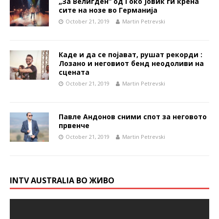
„За Велигден“ од Ѓоко Јовиќ ги крена
сите на нозе во Германија
October 21, 2019
Martin Petrevski
Каде и да се појават, рушат рекорди :
Лозано и неговиот бенд неодоливи на
сцената
October 21, 2019
Martin Petrevski
Павле Андонов сними спот за неговото
првенче
October 21, 2019
Martin Petrevski
INTV AUSTRALIA ВО ЖИВО