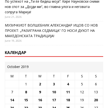
По успехот на „Ти ќе бидеш моја“: Кире Науновски сними
нов спот за „Дојди ми“, во главна улога и неговата
сопруга Марија!
June 21, 2026
МУЗИЧКИОТ ВОЛШЕБНИК АЛЕКСАНДАР ИЦОВ СО НОВ
ПРОЕКТ: „РАЗИГРАНА СЕДМИЦА“ ГО НОСИ ДУХОТ НА
МАКЕДОНСКАТА ТРАДИЦИЈА!
June 19, 2026
КАЛЕНДАР
October 2019
M
T
W
T
F
S
S
1
2
3
4
5
6
7
8
9
10
11
12
13
14
15
16
17
18
19
20
21
22
23
24
25
26
27