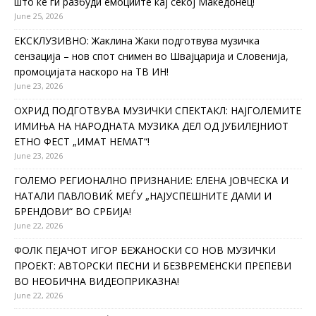
што ќе ги разбуди емоциите кај секој Македонец!
June 25, 2026
ЕКСКЛУЗИВНО: Жаклина Жаки подготвува музичка
сензација – нов спот снимен во Швајцарија и Словенија,
промоцијата наскоро на ТВ ИН!
June 23, 2026
ОХРИД ПОДГОТВУВА МУЗИЧКИ СПЕКТАКЛ: НАЈГОЛЕМИТЕ
ИМИЊА НА НАРОДНАТА МУЗИКА ДЕЛ ОД ЈУБИЛЕЈНИОТ
ЕТНО ФЕСТ „ИМАТ НЕМАТ“!
June 23, 2026
ГОЛЕМО РЕГИОНАЛНО ПРИЗНАНИЕ: ЕЛЕНА ЈОВЧЕСКА И
НАТАЛИ ПАВЛОВИЌ МЕЃУ „НАЈУСПЕШНИТЕ ДАМИ И
БРЕНДОВИ“ ВО СРБИЈА!
June 22, 2026
ФОЛК ПЕЈАЧОТ ИГОР БЕЖАНОСКИ СО НОВ МУЗИЧКИ
ПРОЕКТ: АВТОРСКИ ПЕСНИ И БЕЗВРЕМЕНСКИ ПРЕПЕВИ
ВО НЕОБИЧНА ВИДЕОПРИКАЗНА!
June 22, 2026