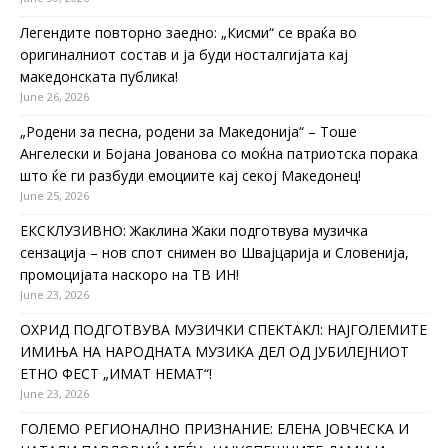
Легендите повторно заедно: „Кисми“ се враќа во
оригиналниот состав и ја буди носталгијата кај
македонската публика!
June 26, 2026
„Родени за песна, родени за Македонија“ – Тоше
Ангелески и Бојана Јованова со моќна патриотска порака
што ќе ги разбуди емоциите кај секој Македонец!
June 25, 2026
ЕКСКЛУЗИВНО: Жаклина Жаки подготвува музичка
сензација – нов спот снимен во Швајцарија и Словенија,
промоцијата наскоро на ТВ ИН!
June 23, 2026
ОХРИД ПОДГОТВУВА МУЗИЧКИ СПЕКТАКЛ: НАЈГОЛЕМИТЕ
ИМИЊА НА НАРОДНАТА МУЗИКА ДЕЛ ОД ЈУБИЛЕЈНИОТ
ЕТНО ФЕСТ „ИМАТ НЕМАТ“!
June 23, 2026
ГОЛЕМО РЕГИОНАЛНО ПРИЗНАНИЕ: ЕЛЕНА ЈОВЧЕСКА И