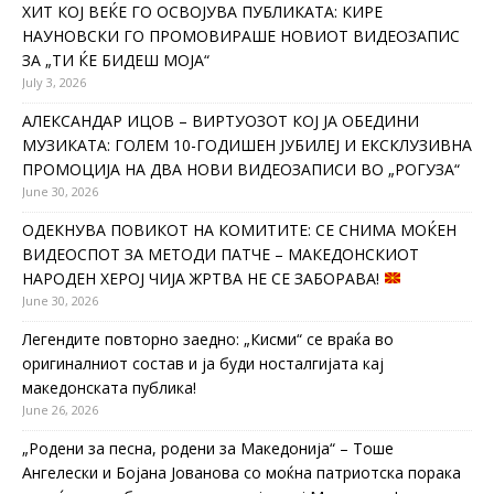
ХИТ КОЈ ВЕЌЕ ГО ОСВОЈУВА ПУБЛИКАТА: КИРЕ
НАУНОВСКИ ГО ПРОМОВИРАШЕ НОВИОТ ВИДЕОЗАПИС
ЗА „ТИ ЌЕ БИДЕШ МОЈА“
July 3, 2026
АЛЕКСАНДАР ИЦОВ – ВИРТУОЗОТ КОЈ ЈА ОБЕДИНИ
МУЗИКАТА: ГОЛЕМ 10-ГОДИШЕН ЈУБИЛЕЈ И ЕКСКЛУЗИВНА
ПРОМОЦИЈА НА ДВА НОВИ ВИДЕОЗАПИСИ ВО „РОГУЗА“
June 30, 2026
ОДЕКНУВА ПОВИКОТ НА КОМИТИТЕ: СЕ СНИМА МОЌЕН
ВИДЕОСПОТ ЗА МЕТОДИ ПАТЧЕ – МАКЕДОНСКИОТ
НАРОДЕН ХЕРОЈ ЧИЈА ЖРТВА НЕ СЕ ЗАБОРАВА!
June 30, 2026
Легендите повторно заедно: „Кисми“ се враќа во
оригиналниот состав и ја буди носталгијата кај
македонската публика!
June 26, 2026
„Родени за песна, родени за Македонија“ – Тоше
Ангелески и Бојана Јованова со моќна патриотска порака