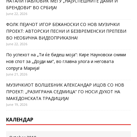
НАТАЛИ ПАВЛОВИЌ МЕЃУ „НАЈУСПЕШНИТЕ ДАМИ И
БРЕНДОВИ“ ВО СРБИЈА!
June 22, 2026
ФОЛК ПЕЈАЧОТ ИГОР БЕЖАНОСКИ СО НОВ МУЗИЧКИ
ПРОЕКТ: АВТОРСКИ ПЕСНИ И БЕЗВРЕМЕНСКИ ПРЕПЕВИ
ВО НЕОБИЧНА ВИДЕОПРИКАЗНА!
June 22, 2026
По успехот на „Ти ќе бидеш моја“: Кире Науновски сними
нов спот за „Дојди ми“, во главна улога и неговата
сопруга Марија!
June 21, 2026
МУЗИЧКИОТ ВОЛШЕБНИК АЛЕКСАНДАР ИЦОВ СО НОВ
ПРОЕКТ: „РАЗИГРАНА СЕДМИЦА“ ГО НОСИ ДУХОТ НА
МАКЕДОНСКАТА ТРАДИЦИЈА!
June 19, 2026
КАЛЕНДАР