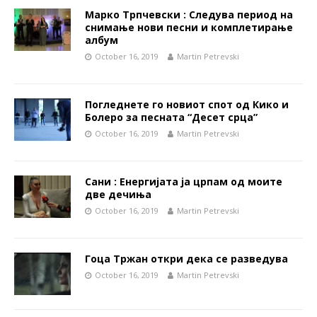
Марко Трпчевски : Следува период на
снимање нови песни и комплетирање
албум
October 16, 2019
Martin Petrevski
Погледнете го новиот спот од Кико и
Болеро за песната “Десет срца”
October 16, 2019
Martin Petrevski
Сани : Енергијата ја црпам од моите
две дечиња
October 16, 2019
Martin Petrevski
Гоца Тржан откри дека се разведува
October 16, 2019
Martin Petrevski