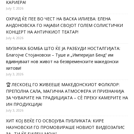
КАРИЕРА!
July 7, 2026
ОХРИД ЌЕ ПЕЕ ВО ЧЕСТ НА ВАСКА ИЛИЕВА: ЕЛЕНА
АНДОНОВСКА ГО НАЈАВИ СВОЈОТ ГОЛЕМ СОЛИСТИЧКИ
КОНЦЕРТ НА АНТИЧКИОТ ТЕАТАР!
July 4, 2026
МУЗИЧКА БОМБА ШТО ЌЕ ЈА РАЗБУДИ НОСТАЛГИЈАТА:
Благојче Стојановски – Туше и „Империјал Бенд“ им
вдивнуваат нов живот на безвременските македонски
хитови!
July 3, 2026
🏆 ЛЕСКОЕЦ ГО ЖИВЕЕШЕ МАКЕДОНСКИОТ ФОЛКЛОР:
ПРЕПОЛНА САЛА, МАГИЧНА АТМОСФЕРА И ПРИЗНАНИЈА
ЗА ЧУВАРИТЕ НА ТРАДИЦИЈАТА – СÈ ПРЕКУ КАМЕРИТЕ НА
ИН ПРОДУКЦИЈА!
July 3, 2026
ХИТ КОЈ ВЕЌЕ ГО ОСВОЈУВА ПУБЛИКАТА: КИРЕ
НАУНОВСКИ ГО ПРОМОВИРАШЕ НОВИОТ ВИДЕОЗАПИС
ЗА „ТИ ЌЕ БИДЕШ МОЈА“