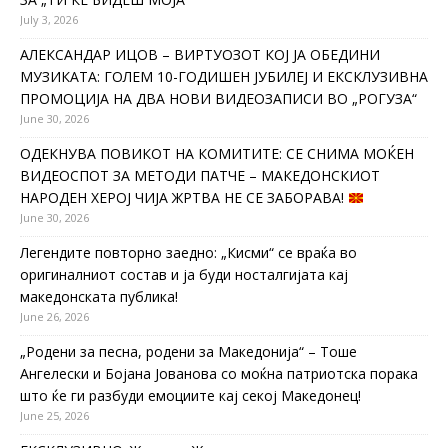
July 3, 2026
АЛЕКСАНДАР ИЦОВ – ВИРТУОЗОТ КОЈ ЈА ОБЕДИНИ
МУЗИКАТА: ГОЛЕМ 10-ГОДИШЕН ЈУБИЛЕЈ И ЕКСКЛУЗИВНА
ПРОМОЦИЈА НА ДВА НОВИ ВИДЕОЗАПИСИ ВО „РОГУЗА“
June 30, 2026
ОДЕКНУВА ПОВИКОТ НА КОМИТИТЕ: СЕ СНИМА МОЌЕН
ВИДЕОСПОТ ЗА МЕТОДИ ПАТЧЕ – МАКЕДОНСКИОТ
НАРОДЕН ХЕРОЈ ЧИЈА ЖРТВА НЕ СЕ ЗАБОРАВА!
June 30, 2026
Легендите повторно заедно: „Кисми“ се враќа во
оригиналниот состав и ја буди носталгијата кај
македонската публика!
June 26, 2026
„Родени за песна, родени за Македонија“ – Тоше
Ангелески и Бојана Јованова со моќна патриотска порака
што ќе ги разбуди емоциите кај секој Македонец!
June 25, 2026