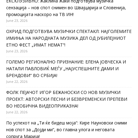
ЕКСКЛУЗИВНО: Жаклина Жаки подготвува музичка
сензација – нов спот снимен во Швајцарија и Словенија,
промоцијата наскоро на ТВ ИН!
June 23, 2026
ОХРИД ПОДГОТВУВА МУЗИЧКИ СПЕКТАКЛ: НАЈГОЛЕМИТЕ
ИМИЊА НА НАРОДНАТА МУЗИКА ДЕЛ ОД ЈУБИЛЕЈНИОТ
ЕТНО ФЕСТ „ИМАТ НЕМАТ“!
June 23, 2026
ГОЛЕМО РЕГИОНАЛНО ПРИЗНАНИЕ: ЕЛЕНА ЈОВЧЕСКА И
НАТАЛИ ПАВЛОВИЌ МЕЃУ „НАЈУСПЕШНИТЕ ДАМИ И
БРЕНДОВИ“ ВО СРБИЈА!
June 22, 2026
ФОЛК ПЕЈАЧОТ ИГОР БЕЖАНОСКИ СО НОВ МУЗИЧКИ
ПРОЕКТ: АВТОРСКИ ПЕСНИ И БЕЗВРЕМЕНСКИ ПРЕПЕВИ
ВО НЕОБИЧНА ВИДЕОПРИКАЗНА!
June 22, 2026
По успехот на „Ти ќе бидеш моја“: Кире Науновски сними
нов спот за „Дојди ми“, во главна улога и неговата
сопруга Марија!