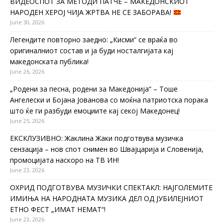
ВИДЕОСПОТ ЗА МЕТОДИ ПАТЧЕ – МАКЕДОНСКИОТ
НАРОДЕН ХЕРОЈ ЧИЈА ЖРТВА НЕ СЕ ЗАБОРАВА!
June 30, 2026
Легендите повторно заедно: „Кисми“ се враќа во
оригиналниот состав и ја буди носталгијата кај
македонската публика!
June 26, 2026
„Родени за песна, родени за Македонија“ – Тоше
Ангелески и Бојана Јованова со моќна патриотска порака
што ќе ги разбуди емоциите кај секој Македонец!
June 25, 2026
ЕКСКЛУЗИВНО: Жаклина Жаки подготвува музичка
сензација – нов спот снимен во Швајцарија и Словенија,
промоцијата наскоро на ТВ ИН!
June 23, 2026
ОХРИД ПОДГОТВУВА МУЗИЧКИ СПЕКТАКЛ: НАЈГОЛЕМИТЕ
ИМИЊА НА НАРОДНАТА МУЗИКА ДЕЛ ОД ЈУБИЛЕЈНИОТ
ЕТНО ФЕСТ „ИМАТ НЕМАТ“!
June 23, 2026