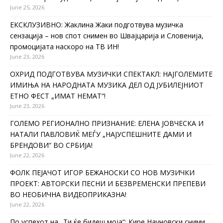
June 25, 2026
ЕКСКЛУЗИВНО: Жаклина Жаки подготвува музичка
сензација – нов спот снимен во Швајцарија и Словенија,
промоцијата наскоро на ТВ ИН!
June 23, 2026
ОХРИД ПОДГОТВУВА МУЗИЧКИ СПЕКТАКЛ: НАЈГОЛЕМИТЕ
ИМИЊА НА НАРОДНАТА МУЗИКА ДЕЛ ОД ЈУБИЛЕЈНИОТ
ЕТНО ФЕСТ „ИМАТ НЕМАТ“!
June 23, 2026
ГОЛЕМО РЕГИОНАЛНО ПРИЗНАНИЕ: ЕЛЕНА ЈОВЧЕСКА И
НАТАЛИ ПАВЛОВИЌ МЕЃУ „НАЈУСПЕШНИТЕ ДАМИ И
БРЕНДОВИ“ ВО СРБИЈА!
June 22, 2026
ФОЛК ПЕЈАЧОТ ИГОР БЕЖАНОСКИ СО НОВ МУЗИЧКИ
ПРОЕКТ: АВТОРСКИ ПЕСНИ И БЕЗВРЕМЕНСКИ ПРЕПЕВИ
ВО НЕОБИЧНА ВИДЕОПРИКАЗНА!
June 22, 2026
По успехот на „Ти ќе бидеш моја“: Кире Науновски сними