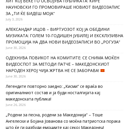
ХИТ КОЈ ВЕЌЕ ГО ОСВОЈУВА ПУБЛИКАТА: КИРЕ
НАУНОВСКИ ГО ПРОМОВИРАШЕ НОВИОТ ВИДЕОЗАПИС
ЗА „ТИ ЌЕ БИДЕШ МОЈА“
July 3, 2026
АЛЕКСАНДАР ИЦОВ – ВИРТУОЗОТ КОЈ ЈА ОБЕДИНИ
МУЗИКАТА: ГОЛЕМ 10-ГОДИШЕН ЈУБИЛЕЈ И ЕКСКЛУЗИВНА
ПРОМОЦИЈА НА ДВА НОВИ ВИДЕОЗАПИСИ ВО „РОГУЗА“
June 30, 2026
ОДЕКНУВА ПОВИКОТ НА КОМИТИТЕ: СЕ СНИМА МОЌЕН
ВИДЕОСПОТ ЗА МЕТОДИ ПАТЧЕ – МАКЕДОНСКИОТ
НАРОДЕН ХЕРОЈ ЧИЈА ЖРТВА НЕ СЕ ЗАБОРАВА!
June 30, 2026
Легендите повторно заедно: „Кисми“ се враќа во
оригиналниот состав и ја буди носталгијата кај
македонската публика!
June 26, 2026
„Родени за песна, родени за Македонија“ – Тоше
Ангелески и Бојана Јованова со моќна патриотска порака
што ќе ги разбуди емоциите кај секој Македонец!