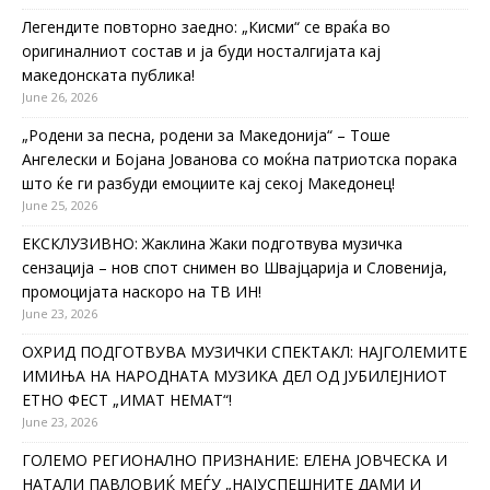
Легендите повторно заедно: „Кисми“ се враќа во
оригиналниот состав и ја буди носталгијата кај
македонската публика!
June 26, 2026
„Родени за песна, родени за Македонија“ – Тоше
Ангелески и Бојана Јованова со моќна патриотска порака
што ќе ги разбуди емоциите кај секој Македонец!
June 25, 2026
ЕКСКЛУЗИВНО: Жаклина Жаки подготвува музичка
сензација – нов спот снимен во Швајцарија и Словенија,
промоцијата наскоро на ТВ ИН!
June 23, 2026
ОХРИД ПОДГОТВУВА МУЗИЧКИ СПЕКТАКЛ: НАЈГОЛЕМИТЕ
ИМИЊА НА НАРОДНАТА МУЗИКА ДЕЛ ОД ЈУБИЛЕЈНИОТ
ЕТНО ФЕСТ „ИМАТ НЕМАТ“!
June 23, 2026
ГОЛЕМО РЕГИОНАЛНО ПРИЗНАНИЕ: ЕЛЕНА ЈОВЧЕСКА И
НАТАЛИ ПАВЛОВИЌ МЕЃУ „НАЈУСПЕШНИТЕ ДАМИ И