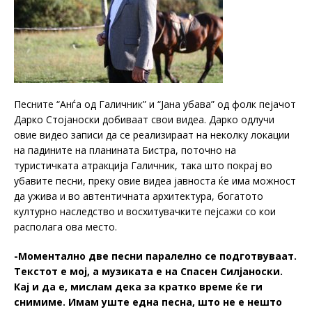
Песните “Анѓа од Галичник” и “Јана убава” од фолк пејачот
Дарко Стојаноски добиваат свои видеа. Дарко одлучи
овие видео записи да се реализираат на неколку локации
на падините на планината Бистра, поточно на
туристичката атракција Галичник, така што покрај во
убавите песни, преку овие видеа јавноста ќе има можност
да ужива и во автентичната архитектура, богатото
културно наследство и восхитувачките пејсажи со кои
располага ова место.
-Моментално две песни паралелно се подготвуваат.
Текстот е мој, а музиката е на Спасен Силјаноски.
Кај и да е, мислам дека за кратко време ќе ги
снимиме. Имам уште една песна, што не е нешто