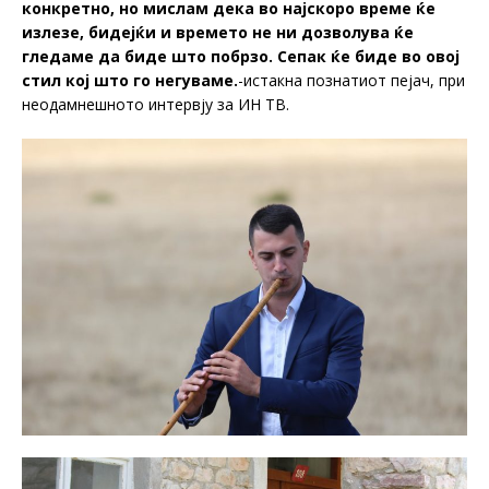
конкретно, но мислам дека во најскоро време ќе
излезе, бидејќи и времето не ни дозволува ќе
гледаме да биде што побрзо. Сепак ќе биде во овој
стил кој што го негуваме.
-истакна познатиот пејач, при
неодамнешното интервју за ИН ТВ.