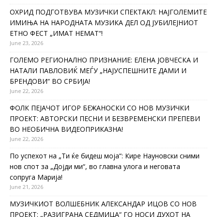
ОХРИД ПОДГОТВУВА МУЗИЧКИ СПЕКТАКЛ: НАЈГОЛЕМИТЕ
ИМИЊА НА НАРОДНАТА МУЗИКА ДЕЛ ОД ЈУБИЛЕЈНИОТ
ЕТНО ФЕСТ „ИМАТ НЕМАТ“!
June 23, 2026
ГОЛЕМО РЕГИОНАЛНО ПРИЗНАНИЕ: ЕЛЕНА ЈОВЧЕСКА И
НАТАЛИ ПАВЛОВИЌ МЕЃУ „НАЈУСПЕШНИТЕ ДАМИ И
БРЕНДОВИ“ ВО СРБИЈА!
June 22, 2026
ФОЛК ПЕЈАЧОТ ИГОР БЕЖАНОСКИ СО НОВ МУЗИЧКИ
ПРОЕКТ: АВТОРСКИ ПЕСНИ И БЕЗВРЕМЕНСКИ ПРЕПЕВИ
ВО НЕОБИЧНА ВИДЕОПРИКАЗНА!
June 22, 2026
По успехот на „Ти ќе бидеш моја“: Кире Науновски сними
нов спот за „Дојди ми“, во главна улога и неговата
сопруга Марија!
June 21, 2026
МУЗИЧКИОТ ВОЛШЕБНИК АЛЕКСАНДАР ИЦОВ СО НОВ
ПРОЕКТ: „РАЗИГРАНА СЕДМИЦА“ ГО НОСИ ДУХОТ НА