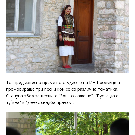
Тој пред извесно време во студиото на ИН Продукција
промовираше три песни кои се со различна тематика.
Станува збор за песните “Зошто лажеше”, “Пуста да е
туѓина” и “Денес свадба правам”.