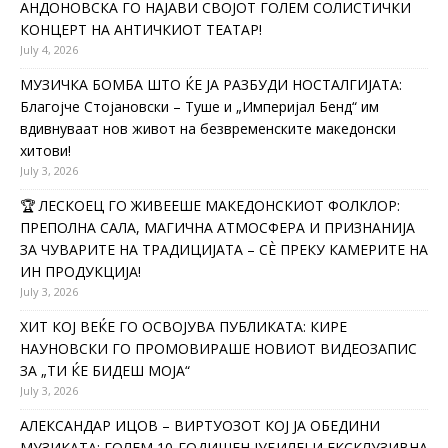
АНДОНОВСКА ГО НАЈАВИ СВОЈОТ ГОЛЕМ СОЛИСТИЧКИ
КОНЦЕРТ НА АНТИЧКИОТ ТЕАТАР!
July 4, 2026
МУЗИЧКА БОМБА ШТО ЌЕ ЈА РАЗБУДИ НОСТАЛГИЈАТА:
Благојче Стојановски – Туше и „Империјал Бенд“ им
вдивнуваат нов живот на безвременските македонски
хитови!
July 3, 2026
🏆 ЛЕСКОЕЦ ГО ЖИВЕЕШЕ МАКЕДОНСКИОТ ФОЛКЛОР:
ПРЕПОЛНА САЛА, МАГИЧНА АТМОСФЕРА И ПРИЗНАНИЈА
ЗА ЧУВАРИТЕ НА ТРАДИЦИЈАТА – СÈ ПРЕКУ КАМЕРИТЕ НА
ИН ПРОДУКЦИЈА!
July 3, 2026
ХИТ КОЈ ВЕЌЕ ГО ОСВОЈУВА ПУБЛИКАТА: КИРЕ
НАУНОВСКИ ГО ПРОМОВИРАШЕ НОВИОТ ВИДЕОЗАПИС
ЗА „ТИ ЌЕ БИДЕШ МОЈА“
July 3, 2026
АЛЕКСАНДАР ИЦОВ – ВИРТУОЗОТ КОЈ ЈА ОБЕДИНИ
МУЗИКАТА: ГОЛЕМ 10-ГОДИШЕН ЈУБИЛЕЈ И ЕКСКЛУЗИВНА