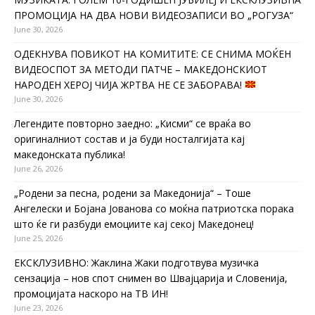
ПРОМОЦИЈА НА ДВА НОВИ ВИДЕОЗАПИСИ ВО „РОГУЗА“
June 30, 2026
ОДЕКНУВА ПОВИКОТ НА КОМИТИТЕ: СЕ СНИМА МОЌЕН
ВИДЕОСПОТ ЗА МЕТОДИ ПАТЧЕ – МАКЕДОНСКИОТ
НАРОДЕН ХЕРОЈ ЧИЈА ЖРТВА НЕ СЕ ЗАБОРАВА!
June 30, 2026
Легендите повторно заедно: „Кисми“ се враќа во
оригиналниот состав и ја буди носталгијата кај
македонската публика!
June 26, 2026
„Родени за песна, родени за Македонија“ – Тоше
Ангелески и Бојана Јованова со моќна патриотска порака
што ќе ги разбуди емоциите кај секој Македонец!
June 25, 2026
ЕКСКЛУЗИВНО: Жаклина Жаки подготвува музичка
сензација – нов спот снимен во Швајцарија и Словенија,
промоцијата наскоро на ТВ ИН!
June 23, 2026