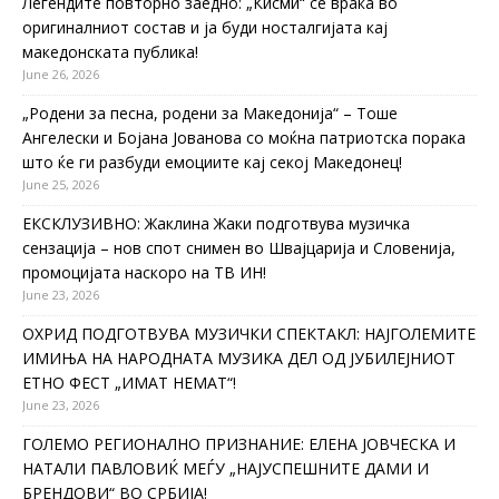
Легендите повторно заедно: „Кисми“ се враќа во
оригиналниот состав и ја буди носталгијата кај
македонската публика!
June 26, 2026
„Родени за песна, родени за Македонија“ – Тоше
Ангелески и Бојана Јованова со моќна патриотска порака
што ќе ги разбуди емоциите кај секој Македонец!
June 25, 2026
ЕКСКЛУЗИВНО: Жаклина Жаки подготвува музичка
сензација – нов спот снимен во Швајцарија и Словенија,
промоцијата наскоро на ТВ ИН!
June 23, 2026
ОХРИД ПОДГОТВУВА МУЗИЧКИ СПЕКТАКЛ: НАЈГОЛЕМИТЕ
ИМИЊА НА НАРОДНАТА МУЗИКА ДЕЛ ОД ЈУБИЛЕЈНИОТ
ЕТНО ФЕСТ „ИМАТ НЕМАТ“!
June 23, 2026
ГОЛЕМО РЕГИОНАЛНО ПРИЗНАНИЕ: ЕЛЕНА ЈОВЧЕСКА И
НАТАЛИ ПАВЛОВИЌ МЕЃУ „НАЈУСПЕШНИТЕ ДАМИ И
БРЕНДОВИ“ ВО СРБИЈА!