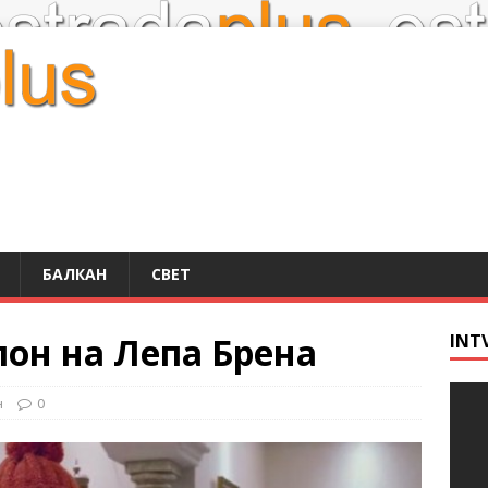
БАЛКАН
СВЕТ
лон на Лепа Брена
INT
н
0