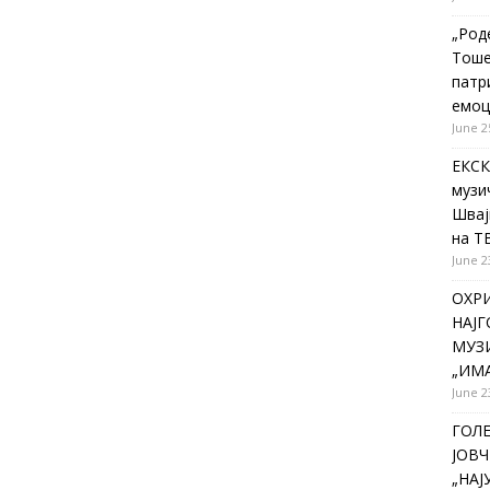
„Род
Тоше
патр
емоц
June 2
ЕКСК
музи
Швај
на Т
June 2
ОХР
НАЈ
МУЗИ
„ИМА
June 2
ГОЛ
ЈОВЧ
„НА