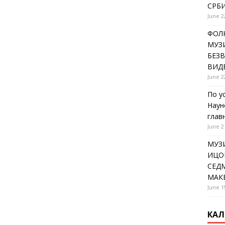
СРБИ
June 2
ФОЛК
МУЗИ
БЕЗ
ВИД
June 2
По у
Наун
глав
June 2
МУЗ
ИЦОВ
СЕДМ
МАК
June 1
КАЛ