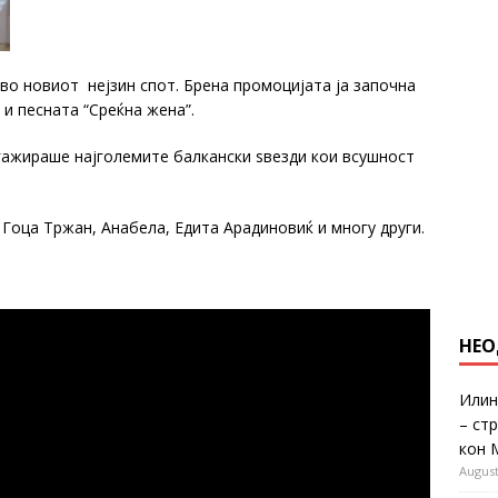
 во новиот нејзин спот. Брена промоцијата ја започна
 и песната “Среќна жена”.
гажираше најголемите балкански ѕвезди кои всушност
 Гоца Тржан, Анабела, Едита Арадиновиќ и многу други.
НЕО
Илин
– ст
кон 
August