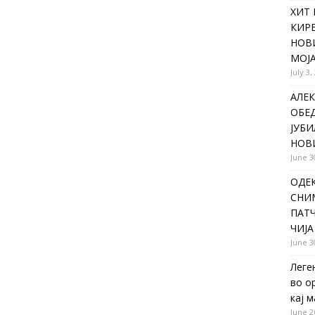
ХИТ 
КИР
НОВ
МОЈА
July 3,
АЛЕК
ОБЕ
ЈУБИ
НОВ
June 3
ОДЕ
СНИ
ПАТЧ
ЧИЈА
June 3
Леге
во о
кај 
June 2