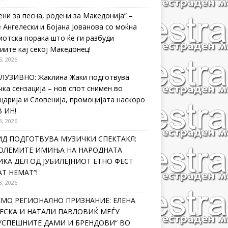
ени за песна, родени за Македонија“ –
 Ангелески и Бојана Јованова со моќна
иотска порака што ќе ги разбуди
иите кај секој Македонец!
5, 2026
ЛУЗИВНО: Жаклина Жаки подготвува
чка сензација – нов спот снимен во
царија и Словенија, промоцијата наскоро
В ИН!
3, 2026
ИД ПОДГОТВУВА МУЗИЧКИ СПЕКТАКЛ:
ГОЛЕМИТЕ ИМИЊА НА НАРОДНАТА
КА ДЕЛ ОД ЈУБИЛЕЈНИОТ ЕТНО ФЕСТ
Т НЕМАТ“!
3, 2026
ЕМО РЕГИОНАЛНО ПРИЗНАНИЕ: ЕЛЕНА
ЕСКА И НАТАЛИ ПАВЛОВИЌ МЕЃУ
ЈУСПЕШНИТЕ ДАМИ И БРЕНДОВИ“ ВО