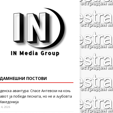
ДАМНЕШНИ ПОСТОВИ
денска авантура: Спасе Антевски на коњ
равот ја победи песната, но не и љубовта
Македонија
 4, 2026