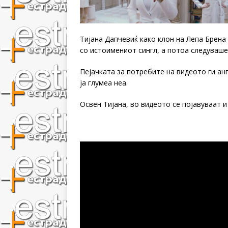
Тијана Дапчевиќ како клон на Лепа Брена
со истоимениот сингл, а потоа следуваше
Пејачката за потребите на видеото ги ан
ја глумеа неа.
Освен Тијана, во видеото се појавуваат и