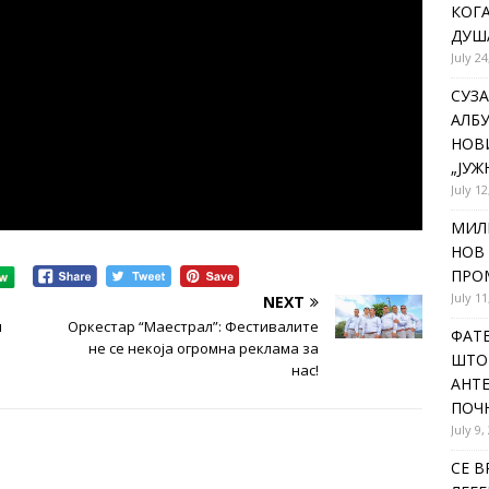
КОГА
ДУША
July 24
СУЗА
АЛБУ
НОВ
„ЈУЖ
July 12
МИЛ
НОВ 
ПРОМ
July 11
NEXT
и
Оркестар “Маестрал”: Фестивалите
ФАТЕ
не се некоја огромна реклама за
ШТО 
нас!
АНТЕ
ПОЧ
July 9,
СЕ В