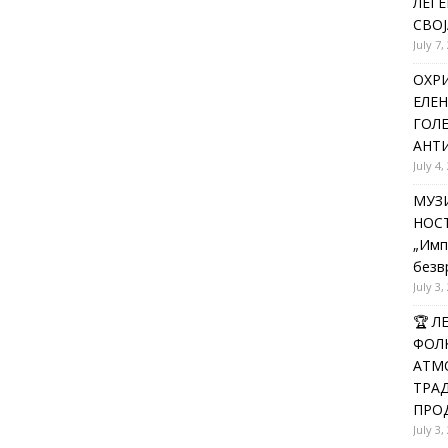
ЛЕГЕ
СВОЈ
July 7,
ОХРИ
ЕЛЕН
ГОЛ
АНТИ
July 4,
МУЗИ
НОСТ
„Имп
безв
July 3,
🏆 
ФОЛК
АТМО
ТРАД
ПРОД
July 3,