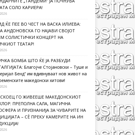
НДАРНИТЕ „ТАНДЕМИ“ ЈА ПОЧНУВА
АТА СОЛО КАРИЕРА!
 2026
Д ЌЕ ПЕЕ ВО ЧЕСТ НА ВАСКА ИЛИЕВА:
А АНДОНОВСКА ГО НАЈАВИ СВОЈОТ
ЕМ СОЛИСТИЧКИ КОНЦЕРТ НА
ЧКИОТ ТЕАТАР!
 2026
ЧКА БОМБА ШТО ЌЕ ЈА РАЗБУДИ
АЛГИЈАТА: Благојче Стојановски – Туше и
еријал Бенд“ им вдивнуваат нов живот на
ременските македонски хитови!
 2026
ЛЕСКОЕЦ ГО ЖИВЕЕШЕ МАКЕДОНСКИОТ
ЛОР: ПРЕПОЛНА САЛА, МАГИЧНА
СФЕРА И ПРИЗНАНИЈА ЗА ЧУВАРИТЕ НА
ИЦИЈАТА – СÈ ПРЕКУ КАМЕРИТЕ НА ИН
УКЦИЈА!
 2026