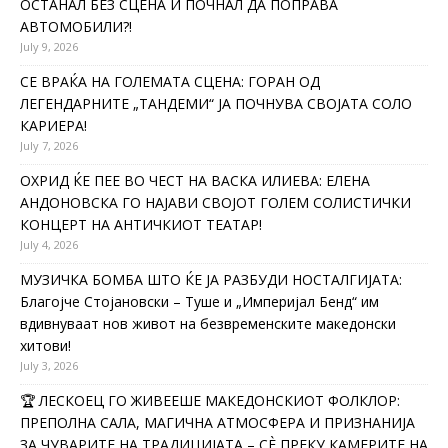
ОСТАНАЛ БЕЗ СЦЕНА И ПОЧНАЛ ДА ПОПРАВА
АВТОМОБИЛИ?!
July 9, 2026
СЕ ВРАЌА НА ГОЛЕМАТА СЦЕНА: ГОРАН ОД
ЛЕГЕНДАРНИТЕ „ТАНДЕМИ“ ЈА ПОЧНУВА СВОЈАТА СОЛО
КАРИЕРА!
July 7, 2026
ОХРИД ЌЕ ПЕЕ ВО ЧЕСТ НА ВАСКА ИЛИЕВА: ЕЛЕНА
АНДОНОВСКА ГО НАЈАВИ СВОЈОТ ГОЛЕМ СОЛИСТИЧКИ
КОНЦЕРТ НА АНТИЧКИОТ ТЕАТАР!
July 4, 2026
МУЗИЧКА БОМБА ШТО ЌЕ ЈА РАЗБУДИ НОСТАЛГИЈАТА:
Благојче Стојановски – Туше и „Империјал Бенд“ им
вдивнуваат нов живот на безвременските македонски
хитови!
July 3, 2026
🏆 ЛЕСКОЕЦ ГО ЖИВЕЕШЕ МАКЕДОНСКИОТ ФОЛКЛОР:
ПРЕПОЛНА САЛА, МАГИЧНА АТМОСФЕРА И ПРИЗНАНИЈА
ЗА ЧУВАРИТЕ НА ТРАДИЦИЈАТА – СÈ ПРЕКУ КАМЕРИТЕ НА