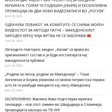
МУЗИКАТА: ГОЛЕМ 10-ГОДИШЕН ЈУБИЛЕЈ И ЕКСКЛУЗИВНА
ПРОМОЦИЈА НА ДВА НОВИ ВИДЕОЗАПИСИ ВО „РОГУЗА“
June 30, 2026
ОДЕКНУВА ПОВИКОТ НА КОМИТИТЕ: СЕ СНИМА МОЌЕН
ВИДЕОСПОТ ЗА МЕТОДИ ПАТЧЕ – МАКЕДОНСКИОТ
НАРОДЕН ХЕРОЈ ЧИЈА ЖРТВА НЕ СЕ ЗАБОРАВА!
June 30, 2026
Легендите повторно заедно: „Кисми“ се враќа во
оригиналниот состав и ја буди носталгијата кај
македонската публика!
June 26, 2026
„Родени за песна, родени за Македонија“ – Тоше
Ангелески и Бојана Јованова со моќна патриотска порака
што ќе ги разбуди емоциите кај секој Македонец!
June 25, 2026
ЕКСКЛУЗИВНО: Жаклина Жаки подготвува музичка
сензација – нов спот снимен во Швајцарија и Словенија,
промоцијата наскоро на ТВ ИН!