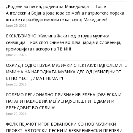
„Родени за песна, родени за Македонија“ – Тоше
Ангелески и Бојана Јованова со моќна патриотска порака
што ќе ги разбуди емоциите кај секој Македонец!
June 25, 2026
ЕКСКЛУЗИВНО: Жаклина Жаки подготвува музичка
сензација – нов спот снимен во Швајцарија и Словенија,
промоцијата наскоро на ТВ ИН!
June 23, 2026
ОХРИД ПОДГОТВУВА МУЗИЧКИ СПЕКТАКЛ: НАЈГОЛЕМИТЕ
ИМИЊА НА НАРОДНАТА МУЗИКА ДЕЛ ОД ЈУБИЛЕЈНИОТ
ЕТНО ФЕСТ „ИМАТ НЕМАТ“!
June 23, 2026
ГОЛЕМО РЕГИОНАЛНО ПРИЗНАНИЕ: ЕЛЕНА ЈОВЧЕСКА И
НАТАЛИ ПАВЛОВИЌ МЕЃУ „НАЈУСПЕШНИТЕ ДАМИ И
БРЕНДОВИ“ ВО СРБИЈА!
June 22, 2026
ФОЛК ПЕЈАЧОТ ИГОР БЕЖАНОСКИ СО НОВ МУЗИЧКИ
ПРОЕКТ: АВТОРСКИ ПЕСНИ И БЕЗВРЕМЕНСКИ ПРЕПЕВИ