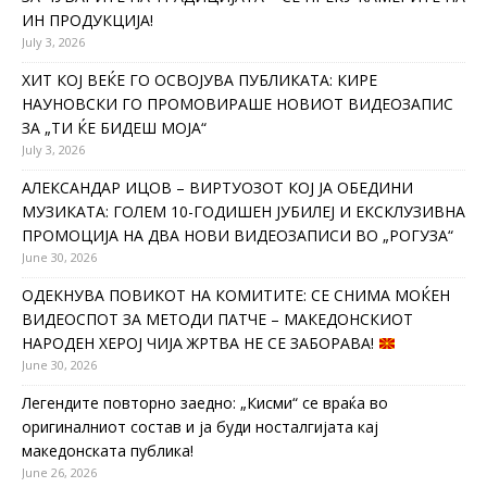
ИН ПРОДУКЦИЈА!
July 3, 2026
ХИТ КОЈ ВЕЌЕ ГО ОСВОЈУВА ПУБЛИКАТА: КИРЕ
НАУНОВСКИ ГО ПРОМОВИРАШЕ НОВИОТ ВИДЕОЗАПИС
ЗА „ТИ ЌЕ БИДЕШ МОЈА“
July 3, 2026
АЛЕКСАНДАР ИЦОВ – ВИРТУОЗОТ КОЈ ЈА ОБЕДИНИ
МУЗИКАТА: ГОЛЕМ 10-ГОДИШЕН ЈУБИЛЕЈ И ЕКСКЛУЗИВНА
ПРОМОЦИЈА НА ДВА НОВИ ВИДЕОЗАПИСИ ВО „РОГУЗА“
June 30, 2026
ОДЕКНУВА ПОВИКОТ НА КОМИТИТЕ: СЕ СНИМА МОЌЕН
ВИДЕОСПОТ ЗА МЕТОДИ ПАТЧЕ – МАКЕДОНСКИОТ
НАРОДЕН ХЕРОЈ ЧИЈА ЖРТВА НЕ СЕ ЗАБОРАВА!
June 30, 2026
Легендите повторно заедно: „Кисми“ се враќа во
оригиналниот состав и ја буди носталгијата кај
македонската публика!
June 26, 2026