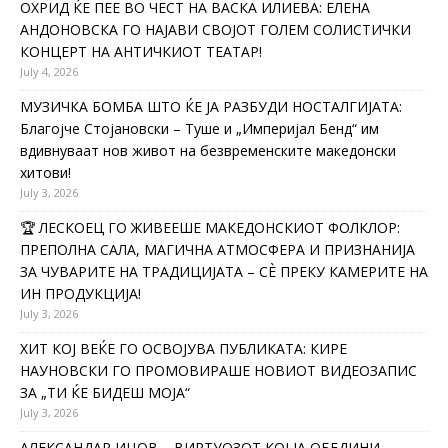
ОХРИД ЌЕ ПЕЕ ВО ЧЕСТ НА ВАСКА ИЛИЕВА: ЕЛЕНА
АНДОНОВСКА ГО НАЈАВИ СВОЈОТ ГОЛЕМ СОЛИСТИЧКИ
КОНЦЕРТ НА АНТИЧКИОТ ТЕАТАР!
July 4, 2026
МУЗИЧКА БОМБА ШТО ЌЕ ЈА РАЗБУДИ НОСТАЛГИЈАТА:
Благојче Стојановски – Туше и „Империјал Бенд“ им
вдивнуваат нов живот на безвременските македонски
хитови!
July 3, 2026
🏆 ЛЕСКОЕЦ ГО ЖИВЕЕШЕ МАКЕДОНСКИОТ ФОЛКЛОР:
ПРЕПОЛНА САЛА, МАГИЧНА АТМОСФЕРА И ПРИЗНАНИЈА
ЗА ЧУВАРИТЕ НА ТРАДИЦИЈАТА – СÈ ПРЕКУ КАМЕРИТЕ НА
ИН ПРОДУКЦИЈА!
July 3, 2026
ХИТ КОЈ ВЕЌЕ ГО ОСВОЈУВА ПУБЛИКАТА: КИРЕ
НАУНОВСКИ ГО ПРОМОВИРАШЕ НОВИОТ ВИДЕОЗАПИС
ЗА „ТИ ЌЕ БИДЕШ МОЈА“
July 3, 2026
АЛЕКСАНДАР ИЦОВ – ВИРТУОЗОТ КОЈ ЈА ОБЕДИНИ