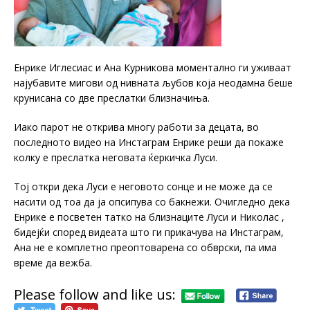
Енрике Иглесиас и Ана Курникова моментално ги уживаат
најубавите мигови од нивната љубов која неодамна беше
крунисана со две преслатки близначиња.
Иако парот не открива многу работи за децата, во
последното видео на Инстаграм Енрике реши да покаже
колку е преслатка неговата ќеркичка Луси.
Тој откри дека Луси е неговото сонце и не може да се
насити од тоа да ја опсипува со бакнежи. Очигледно дека
Енрике е посветен татко на близнаците Луси и Николас ,
бидејќи според видеата што ги прикачува на Инстаграм,
Ана не е комплетно преоптоварена со обврски, па има
време да вежба.
Please follow and like us: