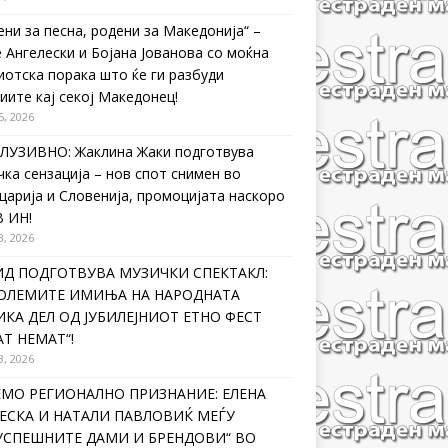
ени за песна, родени за Македонија“ –
 Ангелески и Бојана Јованова со моќна
иотска порака што ќе ги разбуди
иите кај секој Македонец!
5, 2026
ЛУЗИВНО: Жаклина Жаки подготвува
чка сензација – нов спот снимен во
царија и Словенија, промоцијата наскоро
В ИН!
3, 2026
ИД ПОДГОТВУВА МУЗИЧКИ СПЕКТАКЛ:
ГОЛЕМИТЕ ИМИЊА НА НАРОДНАТА
КА ДЕЛ ОД ЈУБИЛЕЈНИОТ ЕТНО ФЕСТ
Т НЕМАТ“!
3, 2026
ЕМО РЕГИОНАЛНО ПРИЗНАНИЕ: ЕЛЕНА
ЕСКА И НАТАЛИ ПАВЛОВИЌ МЕЃУ
ЈУСПЕШНИТЕ ДАМИ И БРЕНДОВИ“ ВО