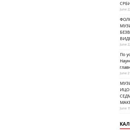
СРБИ
June 2
ФОЛК
МУЗИ
БЕЗ
ВИД
June 2
По у
Наун
глав
June 2
МУЗ
ИЦОВ
СЕДМ
МАК
June 1
КАЛ