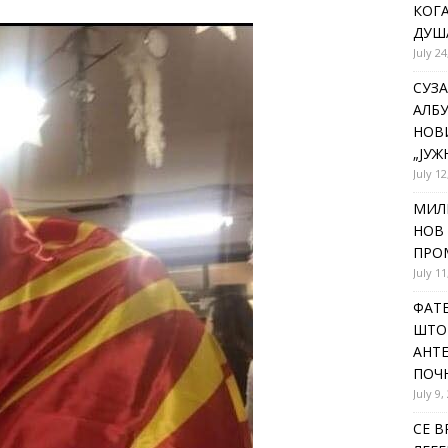
КОГА
ДУША
July 24
СУЗА
АЛБУ
НОВ
„ЈУЖ
July 12
МИЛ
НОВ 
ПРОМ
July 11
ФАТЕ
ШТО 
АНТЕ
ПОЧ
July 9,
СЕ В