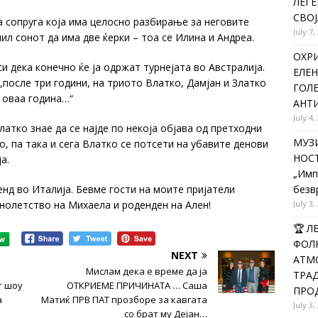
ЛЕГЕ
СВОЈ
а сопруга која има целосно разбирање за неговите
July 7,
ил сонот да има две ќерки – тоа се Илина и Андреа.
ОХРИ
и дека конечно ќе ја одржат турнејата во Австралија.
ЕЛЕН
,после три години, на триото Влатко, Дамјан и Златко
ГОЛ
 оваа година…“
АНТИ
July 4,
атко знае да се најде по некоја објава од претходни
МУЗИ
о, па така и сега Влатко се потсети на убавите денови
НОСТ
а.
„Имп
енд во Италија. Бевме гости на моите пријатели
безв
нолетство на Михаела и роденден на Ален!
July 3,
🏆 
ФОЛК
NEXT
АТМО
Мислам дека е време да ја
ТРАД
т шоу
ОТКРИЕМЕ ПРИЧИНАТА … Саша
ПРОД
а
Матиќ ПРВ ПАТ прозборе за кавгата
July 3,
со брат му Дејан…