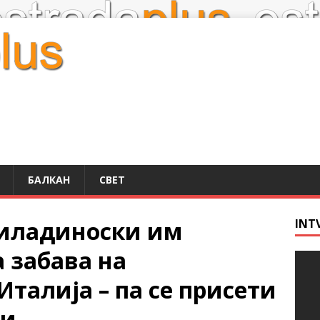
БАЛКАН
СВЕТ
Миладиноски им
INT
 забава на
талија – па се присети
ви