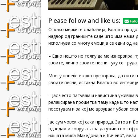
Please follow and like us:
Откако мерките олабавија, Влатко продол
надвор од границите каде што има наша д
исполнува со многу емоција се едни од н
– Едно нешто не толку да ме изнервира, т
своите, лично своите песни туку се труда
Многу повеќе е како препорака, да си ги 
своите песни, истакнa Влатко во интервју
– Јас често патувам и навистина уживам 
релаксирана прошетка таму каде што наст
посетувам и за кој ме врзуваат убави спо
Јас сум човек кој сака природа. Затоа и Б
одведам и сопругата за да ужива во тој р
нашата мила Македонија и Кичево“, вели 