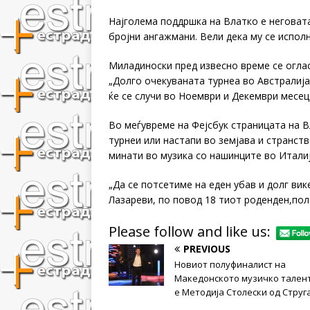
Најголема поддршка на Влатко е неговат
бројни ангажмани. Вели дека му се исполн
Миладиноски пред извесно време се оглас
„Долго очекуваната турнеа во Австралија
ќе се случи во Ноември и Декември месец
Во меѓувреме на Фејсбук страницата на Вл
турнеи или настапи во земјава и странств
минати во музика со нашинците во Италиј
„Да се потсетимe на еден убав и долг вик
Лазареви, по повод 18 тиот роденден,пол
Please follow and like us:
PREVIOUS
Новиот полуфиналист на
Македонското музичко тален
е Методија Столески од Струг