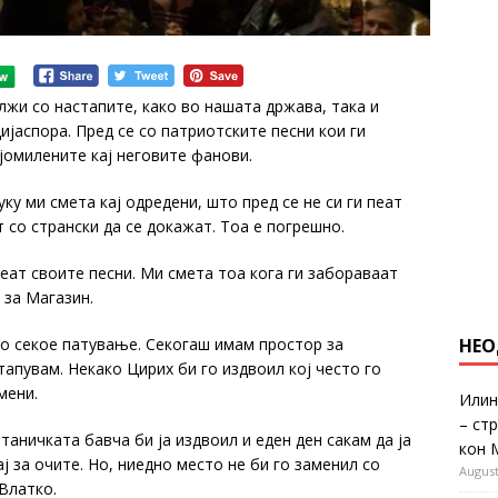
жи со настапите, како во нашата држава, така и
ијаспора. Пред се со патриотските песни кои ги
ајомилените кај неговите фанови.
уку ми смета кај одредени, што пред се не си ги пеат
т со странски да се докажат. Тоа е погрешно.
пеат своите песни. Ми смета тоа кога ги забораваат
 за Магазин.
во секое патување. Секогаш имам простор за
НЕО
апувам. Некако Цирих би го издвоил кој често го
мени.
Илин
– ст
отаничката бавча би ја издвоил и еден ден сакам да ја
кон 
ај за очите. Но, ниедно место не би го заменил со
August
Влатко.