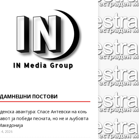
ДАМНЕШНИ ПОСТОВИ
денска авантура: Спасе Антевски на коњ
равот ја победи песната, но не и љубовта
Македонија
 4, 2026