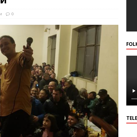
и
0
FOL
TELE