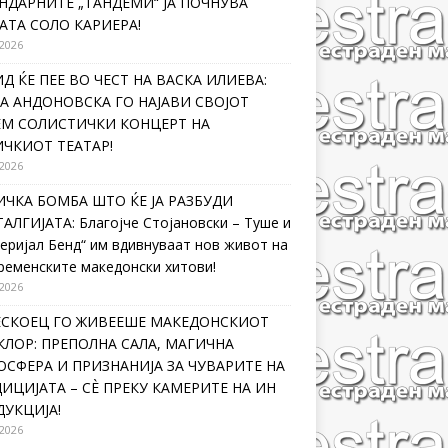
НДАРНИТЕ „ТАНДЕМИ“ ЈА ПОЧНУВА
АТА СОЛО КАРИЕРА!
 2026
Д ЌЕ ПЕЕ ВО ЧЕСТ НА ВАСКА ИЛИЕВА:
А АНДОНОВСКА ГО НАЈАВИ СВОЈОТ
ЕМ СОЛИСТИЧКИ КОНЦЕРТ НА
ЧКИОТ ТЕАТАР!
 2026
ЧКА БОМБА ШТО ЌЕ ЈА РАЗБУДИ
АЛГИЈАТА: Благојче Стојановски – Туше и
еријал Бенд“ им вдивнуваат нов живот на
ременските македонски хитови!
 2026
ЛЕСКОЕЦ ГО ЖИВЕЕШЕ МАКЕДОНСКИОТ
ЛОР: ПРЕПОЛНА САЛА, МАГИЧНА
СФЕРА И ПРИЗНАНИЈА ЗА ЧУВАРИТЕ НА
ИЦИЈАТА – СÈ ПРЕКУ КАМЕРИТЕ НА ИН
УКЦИЈА!
 2026