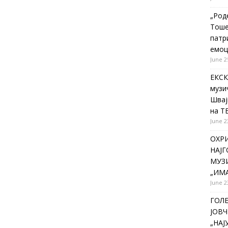
„Род
Тоше
патр
емоц
June 2
ЕКСК
музи
Швај
на Т
June 2
ОХР
НАЈ
МУЗИ
„ИМА
June 2
ГОЛ
ЈОВЧ
„НА