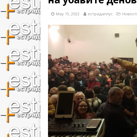
May 15, 2022
естрадаплус
Новост