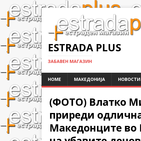
ESTRADA PLUS
ЗАБАВЕН МАГАЗИН
HOME
МАКЕДОНИЈА
НОВОСТИ
(ФОТО) Влатко 
приреди одлична
Македонците во И
на убавите дено