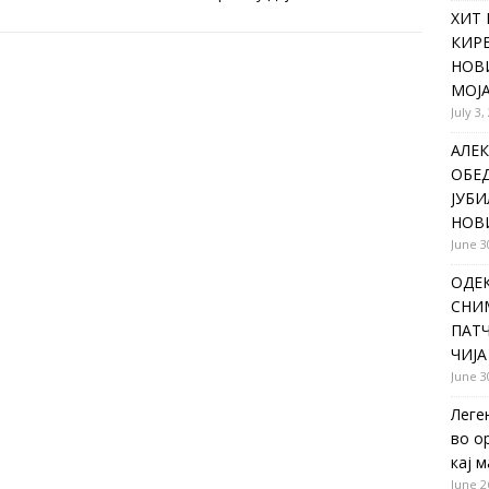
ХИТ 
КИР
НОВ
МОЈА
July 3,
АЛЕК
ОБЕ
ЈУБИ
НОВ
June 3
ОДЕ
СНИ
ПАТЧ
ЧИЈА
June 3
Леге
во о
кај 
June 2