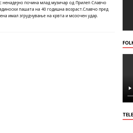
с ненадејно почина млад музичар од Прилеп Славчо
адиноски пашата на 40 годишна возраст.Славчо пред
дена имал згрудчување на крвта и мозочен удар.
FOL
TELE