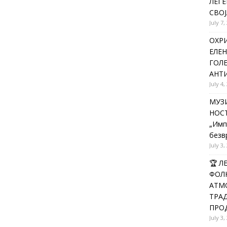
ЛЕГЕ
СВОЈ
July 7,
ОХРИ
ЕЛЕН
ГОЛ
АНТИ
July 4,
МУЗИ
НОСТ
„Имп
безв
July 3,
🏆 
ФОЛК
АТМО
ТРАД
ПРОД
July 3,