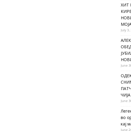
ХИТ 
КИР
НОВ
МОЈА
July 3,
АЛЕК
ОБЕ
ЈУБИ
НОВ
June 3
ОДЕ
СНИ
ПАТЧ
ЧИЈА
June 3
Леге
во о
кај 
June 2