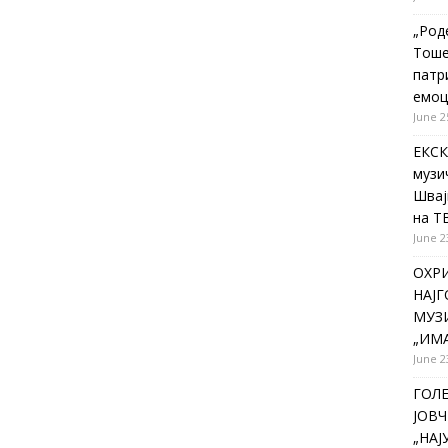
„Род
Тоше
патр
емоц
June 2
ЕКСК
музи
Швај
на Т
June 2
ОХР
НАЈ
МУЗИ
„ИМА
June 2
ГОЛ
ЈОВЧ
„НА