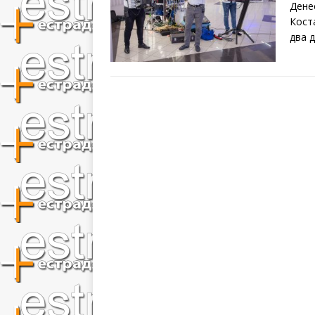
Дене
Кост
два 