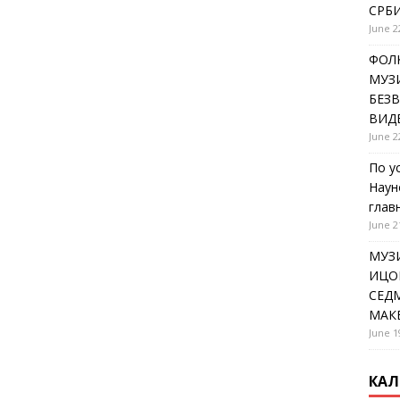
СРБИ
June 2
ФОЛК
МУЗИ
БЕЗ
ВИД
June 2
По у
Наун
глав
June 2
МУЗ
ИЦОВ
СЕДМ
МАК
June 1
КАЛ