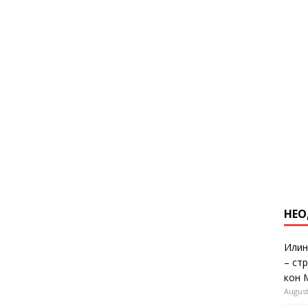
НЕО
Илин
– ст
кон 
August