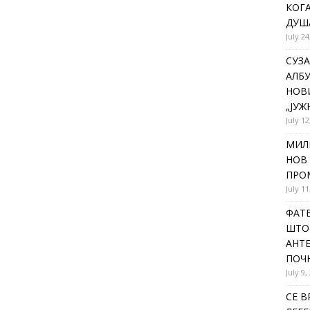
КОГА
ДУША
July 24
СУЗА
АЛБУ
НОВ
„ЈУЖ
July 12
МИЛ
НОВ 
ПРОМ
July 11
ФАТЕ
ШТО 
АНТЕ
ПОЧ
July 9,
СЕ В