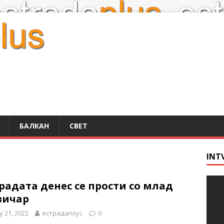
БАЛКАН
СВЕТ
INT
радата денес се прости со млад
зичар
 21, 2022
естрадаплус
0