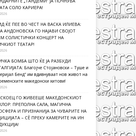
НДАРНИТЕ „ТАНДЕМИ“ ЈА ПОЧНУВА
АТА СОЛО КАРИЕРА!
 2026
Д ЌЕ ПЕЕ ВО ЧЕСТ НА ВАСКА ИЛИЕВА:
А АНДОНОВСКА ГО НАЈАВИ СВОЈОТ
ЕМ СОЛИСТИЧКИ КОНЦЕРТ НА
ЧКИОТ ТЕАТАР!
 2026
ЧКА БОМБА ШТО ЌЕ ЈА РАЗБУДИ
АЛГИЈАТА: Благојче Стојановски – Туше и
еријал Бенд“ им вдивнуваат нов живот на
ременските македонски хитови!
 2026
ЛЕСКОЕЦ ГО ЖИВЕЕШЕ МАКЕДОНСКИОТ
ЛОР: ПРЕПОЛНА САЛА, МАГИЧНА
СФЕРА И ПРИЗНАНИЈА ЗА ЧУВАРИТЕ НА
ИЦИЈАТА – СÈ ПРЕКУ КАМЕРИТЕ НА ИН
УКЦИЈА!
 2026