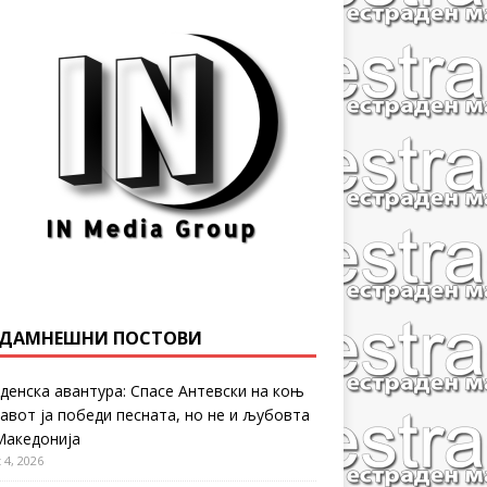
ДАМНЕШНИ ПОСТОВИ
денска авантура: Спасе Антевски на коњ
равот ја победи песната, но не и љубовта
Македонија
 4, 2026