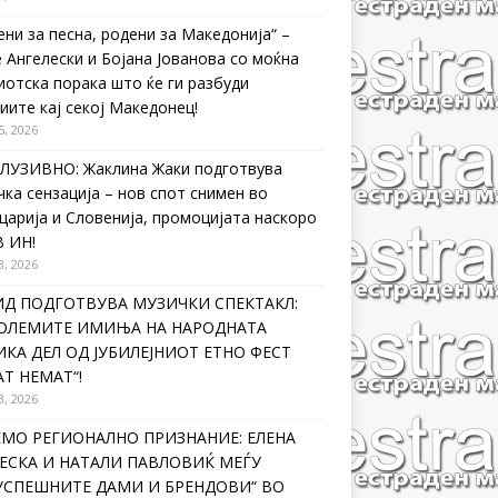
ени за песна, родени за Македонија“ –
 Ангелески и Бојана Јованова со моќна
иотска порака што ќе ги разбуди
иите кај секој Македонец!
5, 2026
ЛУЗИВНО: Жаклина Жаки подготвува
чка сензација – нов спот снимен во
царија и Словенија, промоцијата наскоро
В ИН!
3, 2026
ИД ПОДГОТВУВА МУЗИЧКИ СПЕКТАКЛ:
ГОЛЕМИТЕ ИМИЊА НА НАРОДНАТА
КА ДЕЛ ОД ЈУБИЛЕЈНИОТ ЕТНО ФЕСТ
Т НЕМАТ“!
3, 2026
ЕМО РЕГИОНАЛНО ПРИЗНАНИЕ: ЕЛЕНА
ЕСКА И НАТАЛИ ПАВЛОВИЌ МЕЃУ
ЈУСПЕШНИТЕ ДАМИ И БРЕНДОВИ“ ВО