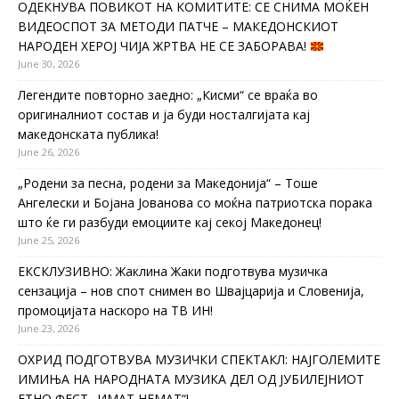
ОДЕКНУВА ПОВИКОТ НА КОМИТИТЕ: СЕ СНИМА МОЌЕН
ВИДЕОСПОТ ЗА МЕТОДИ ПАТЧЕ – МАКЕДОНСКИОТ
НАРОДЕН ХЕРОЈ ЧИЈА ЖРТВА НЕ СЕ ЗАБОРАВА!
June 30, 2026
Легендите повторно заедно: „Кисми“ се враќа во
оригиналниот состав и ја буди носталгијата кај
македонската публика!
June 26, 2026
„Родени за песна, родени за Македонија“ – Тоше
Ангелески и Бојана Јованова со моќна патриотска порака
што ќе ги разбуди емоциите кај секој Македонец!
June 25, 2026
ЕКСКЛУЗИВНО: Жаклина Жаки подготвува музичка
сензација – нов спот снимен во Швајцарија и Словенија,
промоцијата наскоро на ТВ ИН!
June 23, 2026
ОХРИД ПОДГОТВУВА МУЗИЧКИ СПЕКТАКЛ: НАЈГОЛЕМИТЕ
ИМИЊА НА НАРОДНАТА МУЗИКА ДЕЛ ОД ЈУБИЛЕЈНИОТ
ЕТНО ФЕСТ „ИМАТ НЕМАТ“!