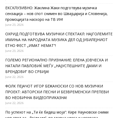
ЕКСКЛУЗИВНО: Жаклина Жаки подготвува музичка
сензација – нов спот снимен во Швајцарија и Словенија,
промоцијата наскоро на ТВ ИН!
June 23, 2026
ОХРИД ПОДГОТВУВА МУЗИЧКИ СПЕКТАКЛ: НАЈГОЛЕМИТЕ
ИМИЊА НА НАРОДНАТА МУЗИКА ДЕЛ ОД ЈУБИЛЕЈНИОТ
ЕТНО ФЕСТ „ИМАТ НЕМАТ“!
June 23, 2026
ГОЛЕМО РЕГИОНАЛНО ПРИЗНАНИЕ: ЕЛЕНА ЈОВЧЕСКА И
НАТАЛИ ПАВЛОВИЌ МЕЃУ „НАЈУСПЕШНИТЕ ДАМИ И
БРЕНДОВИ“ ВО СРБИЈА!
June 22, 2026
ФОЛК ПЕЈАЧОТ ИГОР БЕЖАНОСКИ СО НОВ МУЗИЧКИ
ПРОЕКТ: АВТОРСКИ ПЕСНИ И БЕЗВРЕМЕНСКИ ПРЕПЕВИ
ВО НЕОБИЧНА ВИДЕОПРИКАЗНА!
June 22, 2026
По успехот на „Ти ќе бидеш моја“: Кире Науновски сними
нов спот за „Дојди ми“, во главна улога и неговата