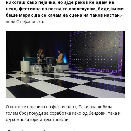
никогаш како пејачка, но ајде реков ќе одам на
некој фестивал па потоа се повлекувам, бидејќи ми
беше мерак да се качам на сцена на таков настан.
-
вели Стефановска.
Откако се појавила на фестивалот, Татијана добила
голем број понуди за соработка како од бендови, така и
од композитори и текстописци.