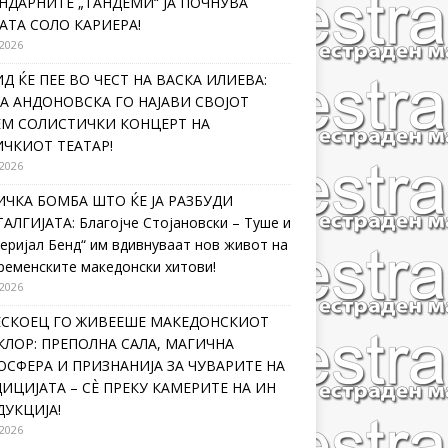
НДАРНИТЕ „ТАНДЕМИ“ ЈА ПОЧНУВА
АТА СОЛО КАРИЕРА!
 2026
Д ЌЕ ПЕЕ ВО ЧЕСТ НА ВАСКА ИЛИЕВА:
А АНДОНОВСКА ГО НАЈАВИ СВОЈОТ
ЕМ СОЛИСТИЧКИ КОНЦЕРТ НА
ЧКИОТ ТЕАТАР!
 2026
ЧКА БОМБА ШТО ЌЕ ЈА РАЗБУДИ
АЛГИЈАТА: Благојче Стојановски – Туше и
еријал Бенд“ им вдивнуваат нов живот на
ременските македонски хитови!
 2026
ЛЕСКОЕЦ ГО ЖИВЕЕШЕ МАКЕДОНСКИОТ
ЛОР: ПРЕПОЛНА САЛА, МАГИЧНА
СФЕРА И ПРИЗНАНИЈА ЗА ЧУВАРИТЕ НА
ИЦИЈАТА – СÈ ПРЕКУ КАМЕРИТЕ НА ИН
УКЦИЈА!
 2026