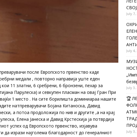
ЛЕГЕ
СВОЈ
July 7,
ОХРИ
ЕЛЕН
ГОЛ
АНТИ
July 4,
МУЗИ
НОСТ
преварувачи после Европското првенство каде
„Имп
сребрни медали , повторно направија уште еден
безв
 кои 11 златни, 6 сребрени, 6 бронзени, пехар за
July 3,
тијана Парулеска) и севкупен пласман на овај Гран При
🏆 
јувајќи 1 место . На сите борилишта доминиараа нашите
ФОЛК
адите натпреварувачи Бојана Китаноска, Давид
АТМО
ски, а потоа продоложија по нив и другите ,а на крај
ТРАД
леска, Елена Јанеска и Давид Крстескија ја потврдија
ПРОД
тиот успех од Европското првенство, изјавува
July 3,
ти да изрази најголема благодарност до генералниот