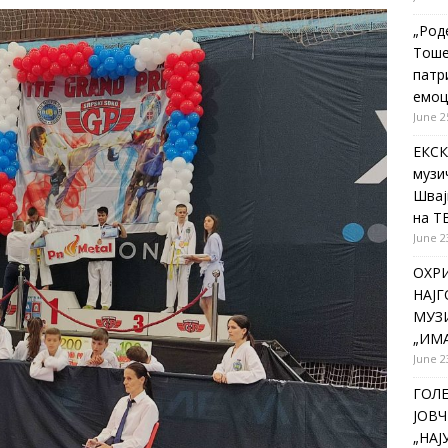
„Род
Тоше
патр
емоц
June 2
ЕКСК
музи
Швај
на Т
June 2
ОХР
НАЈ
МУЗИ
„ИМА
June 2
ГОЛ
ЈОВЧ
„НА