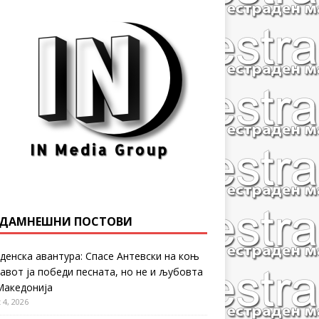
ДАМНЕШНИ ПОСТОВИ
денска авантура: Спасе Антевски на коњ
равот ја победи песната, но не и љубовта
Македонија
 4, 2026