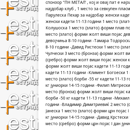
спонзор “ПН МЕТАЛ’ , кој и овај пат е нај
најдобар клуб , 1 место за севкупен плас
Парулеска Пехар за најдобар женски каде
женски кадети 11-13 години 1 место (злат
Колушоска 1 место (злато) форми плав по
место (злато) форми жолт виши појас дев
девојчиња 8-10 години -Тамара Тодороск
8-10 години -Давид Ристески 1 место (зл
Чулчески 3 место (бронза) форми жолт ви
(сребро) форми жолт виши појас женски к
форми жолт виши појас кадети 11-13 годи
кадети 11-13 години -Климент Богоески 1
место (злато) борби -55 кг кадети 11-13 
кг јуниорки 14-15 години -Филип Митрески
место (бронза) форми жолт виши појас ка
борби -50 кг кадети 11-13 години -Михаил 
години -Владимир Димитриевиќ 2 место (ср
Јанеска 1 место (злато) форми црн појас I
кг јуниорки 14-15 години -Давид Крстески 
место (сребро) форми црн појас I дан јун