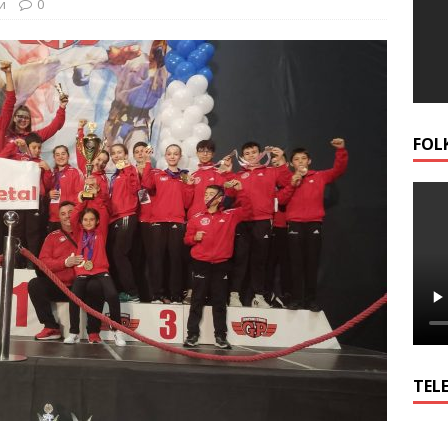
и
0
FOL
TELE