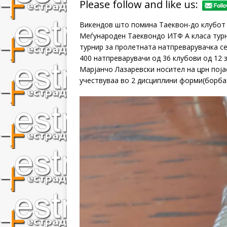
Please follow and like us:
Викендов што помина Таеквон-до клубот
Меѓународен Таеквондо ИТФ А класа турни
турнир за пролетната натпреварувачка се
400 натпреварувачи од 36 клубови од 12 
Марјанчо Лазаревски носител на црн поја
учествуваа во 2 дисциплини форми(борба 