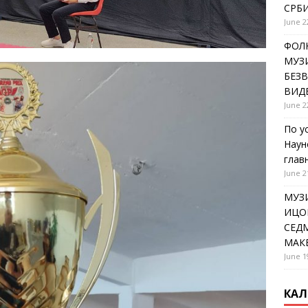
СРБИ
June 2
ФОЛК
МУЗИ
БЕЗ
ВИД
June 2
По у
Наун
глав
June 2
МУЗ
ИЦОВ
СЕДМ
МАК
June 1
КАЛ