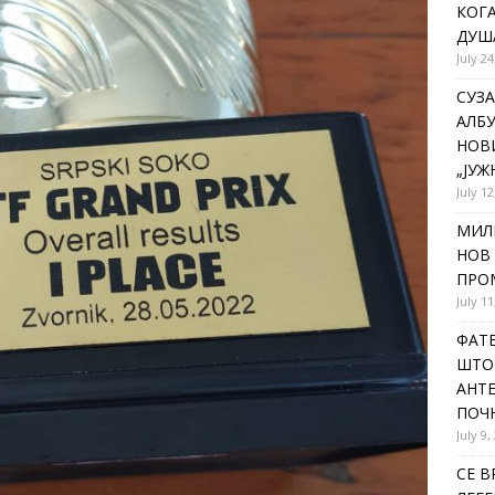
КОГА
ДУША
July 24
СУЗА
АЛБУ
НОВ
„ЈУЖ
July 12
МИЛ
НОВ 
ПРОМ
July 11
ФАТЕ
ШТО 
АНТЕ
ПОЧ
July 9,
СЕ В