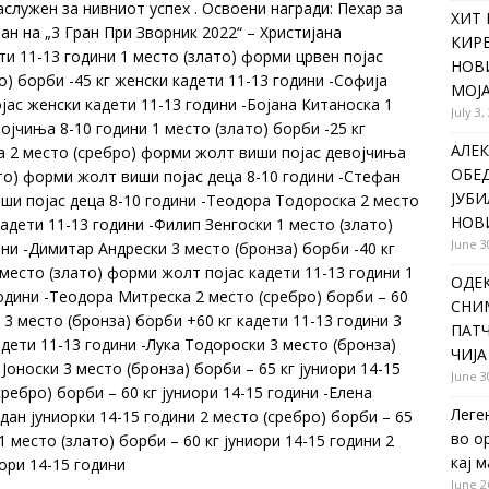
заслужен за нивниот успех . Освоени награди: Пехар за
ХИТ 
ман на „3 Гран При Зворник 2022“ – Христијана
КИР
ти 11-13 години 1 место (злато) форми црвен појас
НОВ
о) борби -45 кг женски кадети 11-13 години -Софија
МОЈА
јас женски кадети 11-13 години -Бојана Китаноска 1
July 3,
ојчиња 8-10 години 1 место (злато) борби -25 кг
АЛЕК
а 2 место (сребро) форми жолт виши појас девојчиња
ОБЕ
ато) форми жолт виши појас деца 8-10 години -Стефан
ЈУБИ
ши појас деца 8-10 години -Теодора Тодороска 2 место
НОВ
адети 11-13 години -Филип Зенгоски 1 место (злато)
June 3
ни -Димитар Андрески 3 место (бронза) борби -40 кг
 место (злато) форми жолт појас кадети 11-13 години 1
ОДЕ
години -Теодора Митреска 2 место (сребро) борби – 60
СНИ
 3 место (бронза) борби +60 кг кадети 11-13 години 3
ПАТЧ
дети 11-13 години -Лука Тодороски 3 место (бронза)
ЧИЈА
Јоноски 3 место (бронза) борби – 65 кг јуниори 14-15
June 3
ебро) борби – 60 кг јуниори 14-15 години -Елена
Леге
 дан јуниорки 14-15 години 2 место (сребро) борби – 65
во о
1 место (злато) борби – 60 кг јуниори 14-15 години 2
кај 
иори 14-15 години
June 2