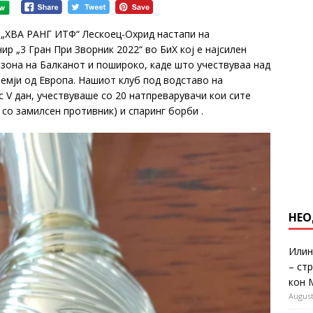
 „ХВА РАНГ ИТФ“ Лескоец-Охрид настапи на
р „3 Гран При Зворник 2022“ во БиХ кој е најсилен
зона на Балканот и пошироко, каде што учествуваа над
земји од Европа. Нашиот клуб под водставо на
с V дан, учествуваше со 20 натпреварувачи кои сите
со замилсен противник) и спаринг борби .
НЕО
Илин
– ст
кон 
August