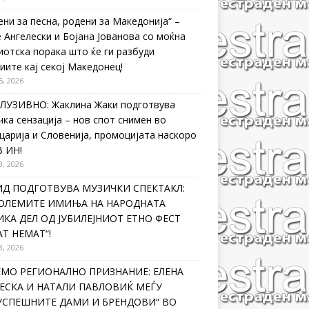
ени за песна, родени за Македонија“ –
 Ангелески и Бојана Јованова со моќна
иотска порака што ќе ги разбуди
иите кај секој Македонец!
5, 2026
ЛУЗИВНО: Жаклина Жаки подготвува
чка сензација – нов спот снимен во
царија и Словенија, промоцијата наскоро
В ИН!
3, 2026
ИД ПОДГОТВУВА МУЗИЧКИ СПЕКТАКЛ:
ГОЛЕМИТЕ ИМИЊА НА НАРОДНАТА
КА ДЕЛ ОД ЈУБИЛЕЈНИОТ ЕТНО ФЕСТ
Т НЕМАТ“!
3, 2026
ЕМО РЕГИОНАЛНО ПРИЗНАНИЕ: ЕЛЕНА
ЕСКА И НАТАЛИ ПАВЛОВИЌ МЕЃУ
ЈУСПЕШНИТЕ ДАМИ И БРЕНДОВИ“ ВО