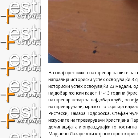
На овај престижен натпревар нашите нат
направија историски успех освојувајќи 3 
историски успех освојувајќи 23 медали, од
најдобар женски кадет 11-13 години (Хрис
натпревар пехар за најдобар клуб , осво
натпреварувачи, мразот го скршија најмл
Ристески, Тамара Тодороска, Стефан Чулче
искусните натпреварувачи Христијана Пару
доминацијата и оправдувајќи го постигна
Марјанчо Лазаревски кој повторно корис