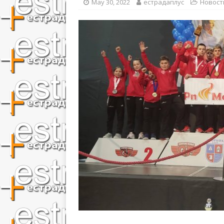
May 30, 2022
естрадаплус
Новост