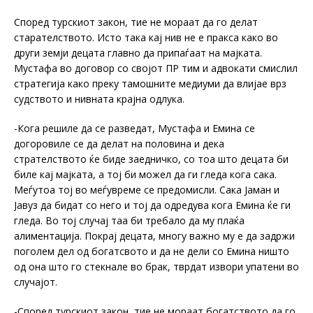
Според турскиот закон, тие не мораат да го делат
старателството. Исто така кај нив не е пракса како во
други земји децата главно да припаѓаат на мајката.
Мустафа во договор со својот ПР тим и адвокати смислил
стратегија како преку тамошните медиуми да влијае врз
судството и нивната крајна одлука.
-Кога решиле да се разведат, Мустафа и Емина се
догоровиле се да делат на половина и дека
стрателството ќе биде заедничко, со тоа што децата би
биле кај мајката, а тој би можел да ги гледа кога сака.
Меѓутоа тој во меѓувреме се предомисли. Сака Јаман и
Јавуз да бидат со него и тој да одредува кога Емина ќе ги
гледа. Во тој случај таа би требало да му плаќа
алиментација. Покрај децата, многу важно му е да задржи
поголем дел од богатсвото и да не дели со Емина ништо
од она што го стекнале во брак, тврдат извори упатени во
случајот.
-Според турскиот закон, тие не мораат богатството да го