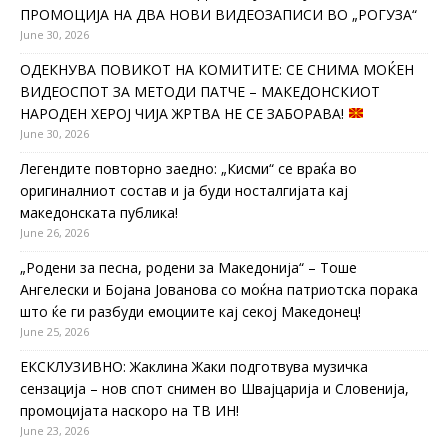
ПРОМОЦИЈА НА ДВА НОВИ ВИДЕОЗАПИСИ ВО „РОГУЗА“
June 30, 2026
ОДЕКНУВА ПОВИКОТ НА КОМИТИТЕ: СЕ СНИМА МОЌЕН
ВИДЕОСПОТ ЗА МЕТОДИ ПАТЧЕ – МАКЕДОНСКИОТ
НАРОДЕН ХЕРОЈ ЧИЈА ЖРТВА НЕ СЕ ЗАБОРАВА!
June 30, 2026
Легендите повторно заедно: „Кисми“ се враќа во
оригиналниот состав и ја буди носталгијата кај
македонската публика!
June 26, 2026
„Родени за песна, родени за Македонија“ – Тоше
Ангелески и Бојана Јованова со моќна патриотска порака
што ќе ги разбуди емоциите кај секој Македонец!
June 25, 2026
ЕКСКЛУЗИВНО: Жаклина Жаки подготвува музичка
сензација – нов спот снимен во Швајцарија и Словенија,
промоцијата наскоро на ТВ ИН!
June 23, 2026