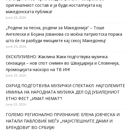
оригиналниот состав и ја буди носталгијата кај
македонската публика!
June 26, 2026
„Родени за песна, родени за Македонија“ – Тоше
Ангелески и Бојана Јованова со моќна патриотска порака
што ќе ги разбуди емоциите кај секој Македонец!
June 25, 2026
ЕКСКЛУЗИВНО: Жаклина Жаки подготвува музичка
сензација – нов спот снимен во Швајцарија и Словенија,
промоцијата наскоро на ТВ ИН!
June 23, 2026
ОХРИД ПОДГОТВУВА МУЗИЧКИ СПЕКТАКЛ: НАЈГОЛЕМИТЕ
ИМИЊА НА НАРОДНАТА МУЗИКА ДЕЛ ОД ЈУБИЛЕЈНИОТ
ЕТНО ФЕСТ „ИМАТ НЕМАТ“!
June 23, 2026
ГОЛЕМО РЕГИОНАЛНО ПРИЗНАНИЕ: ЕЛЕНА ЈОВЧЕСКА И
НАТАЛИ ПАВЛОВИЌ МЕЃУ „НАЈУСПЕШНИТЕ ДАМИ И
БРЕНДОВИ“ ВО СРБИЈА!