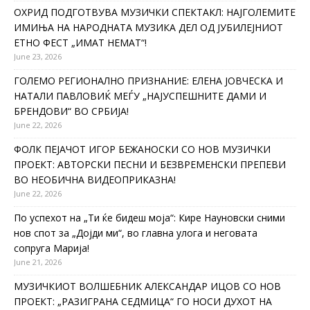
ОХРИД ПОДГОТВУВА МУЗИЧКИ СПЕКТАКЛ: НАЈГОЛЕМИТЕ
ИМИЊА НА НАРОДНАТА МУЗИКА ДЕЛ ОД ЈУБИЛЕЈНИОТ
ЕТНО ФЕСТ „ИМАТ НЕМАТ“!
June 23, 2026
ГОЛЕМО РЕГИОНАЛНО ПРИЗНАНИЕ: ЕЛЕНА ЈОВЧЕСКА И
НАТАЛИ ПАВЛОВИЌ МЕЃУ „НАЈУСПЕШНИТЕ ДАМИ И
БРЕНДОВИ“ ВО СРБИЈА!
June 22, 2026
ФОЛК ПЕЈАЧОТ ИГОР БЕЖАНОСКИ СО НОВ МУЗИЧКИ
ПРОЕКТ: АВТОРСКИ ПЕСНИ И БЕЗВРЕМЕНСКИ ПРЕПЕВИ
ВО НЕОБИЧНА ВИДЕОПРИКАЗНА!
June 22, 2026
По успехот на „Ти ќе бидеш моја“: Кире Науновски сними
нов спот за „Дојди ми“, во главна улога и неговата
сопруга Марија!
June 21, 2026
МУЗИЧКИОТ ВОЛШЕБНИК АЛЕКСАНДАР ИЦОВ СО НОВ
ПРОЕКТ: „РАЗИГРАНА СЕДМИЦА“ ГО НОСИ ДУХОТ НА