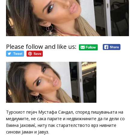
Please follow and like us:
Турскиот пејач Мустафа Сандал, според пишувањата на
медиумите, не сака парите и недвижнините да ги дели со
Емина Јаховиќ, ниту пак старателството врз нивните
синови Јаман и Јавуз.