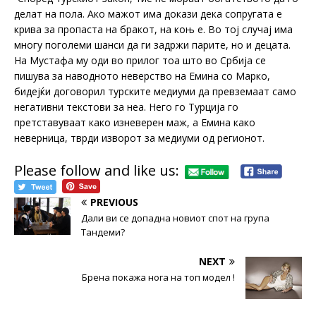
делат на пола. Ако мажот има докази дека сопругата е
крива за пропаста на бракот, на коњ е. Во тој случај има
многу поголеми шанси да ги задржи парите, но и децата.
На Мустафа му оди во прилог тоа што во Србија се
пишува за наводното неверство на Емина со Марко,
бидејќи договорил турските медиуми да превземаат само
негативни текстови за неа. Него го Турција го
претставуваат како изневерен маж, а Емина како
неверница, тврди изворот за медиуми од регионот.
Please follow and like us:
PREVIOUS
Дали ви се допадна новиот спот на група
Тандеми?
NEXT
Брена покажа нога на топ модел !