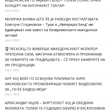
АНДОНОВСКА ГО НАЈАВИ СВОЈОТ ГОЛЕМ СОЛИСТИЧКИ
КОНЦЕРТ НА АНТИЧКИОТ ТЕАТАР!
July 4, 2026
МУЗИЧКА БОМБА ШТО ЌЕ ЈА РАЗБУДИ НОСТАЛГИЈАТА:
Благојче Стојановски – Туше и „Империјал Бенд“ им
вдивнуваат нов живот на безвременските македонски
хитови!
July 3, 2026
🏆 ЛЕСКОЕЦ ГО ЖИВЕЕШЕ МАКЕДОНСКИОТ ФОЛКЛОР:
ПРЕПОЛНА САЛА, МАГИЧНА АТМОСФЕРА И ПРИЗНАНИЈА
ЗА ЧУВАРИТЕ НА ТРАДИЦИЈАТА – СÈ ПРЕКУ КАМЕРИТЕ НА
ИН ПРОДУКЦИЈА!
July 3, 2026
ХИТ КОЈ ВЕЌЕ ГО ОСВОЈУВА ПУБЛИКАТА: КИРЕ
НАУНОВСКИ ГО ПРОМОВИРАШЕ НОВИОТ ВИДЕОЗАПИС
ЗА „ТИ ЌЕ БИДЕШ МОЈА“
July 3, 2026
АЛЕКСАНДАР ИЦОВ – ВИРТУОЗОТ КОЈ ЈА ОБЕДИНИ
МУЗИКАТА: ГОЛЕМ 10-ГОДИШЕН ЈУБИЛЕЈ И ЕКСКЛУЗИВНА