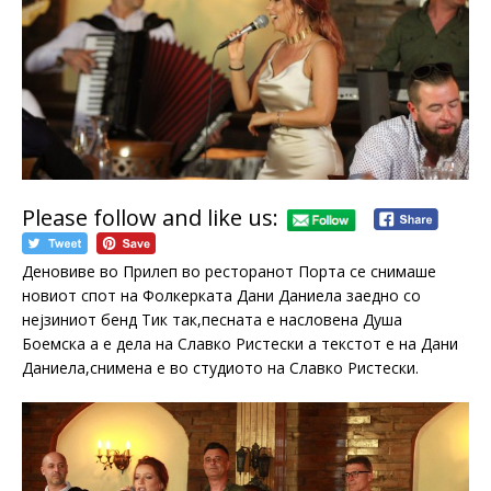
Please follow and like us:
Деновиве во Прилеп во ресторанот Порта се снимаше
новиот спот на Фолкерката Дани Даниела заедно со
нејзиниот бенд Тик так,песната е насловена Душа
Боемска а е дела на Славко Ристески а текстот е на Дани
Даниела,снимена е во студиото на Славко Ристески.