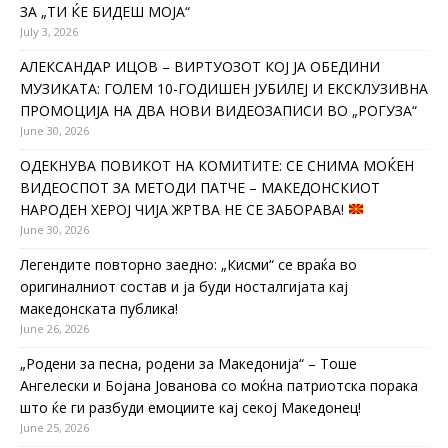
ЗА „ТИ ЌЕ БИДЕШ МОЈА“
July 3, 2026
АЛЕКСАНДАР ИЦОВ – ВИРТУОЗОТ КОЈ ЈА ОБЕДИНИ
МУЗИКАТА: ГОЛЕМ 10-ГОДИШЕН ЈУБИЛЕЈ И ЕКСКЛУЗИВНА
ПРОМОЦИЈА НА ДВА НОВИ ВИДЕОЗАПИСИ ВО „РОГУЗА“
June 30, 2026
ОДЕКНУВА ПОВИКОТ НА КОМИТИТЕ: СЕ СНИМА МОЌЕН
ВИДЕОСПОТ ЗА МЕТОДИ ПАТЧЕ – МАКЕДОНСКИОТ
НАРОДЕН ХЕРОЈ ЧИЈА ЖРТВА НЕ СЕ ЗАБОРАВА!
June 30, 2026
Легендите повторно заедно: „Кисми“ се враќа во
оригиналниот состав и ја буди носталгијата кај
македонската публика!
June 26, 2026
„Родени за песна, родени за Македонија“ – Тоше
Ангелески и Бојана Јованова со моќна патриотска порака
што ќе ги разбуди емоциите кај секој Македонец!
June 25, 2026