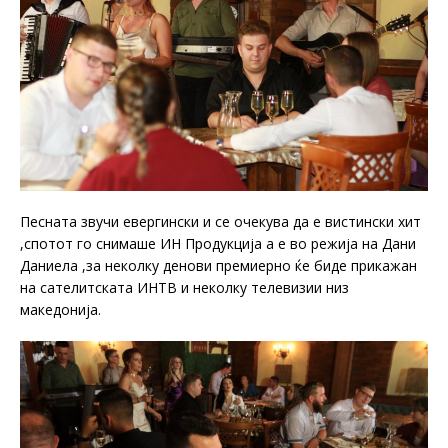
Песната звучи евергински и се очекува да е вистински хит
,спотот го снимаше ИН Продукција а е во режија на Дани
Даниела ,за неколку денови премиерно ќе биде прикажан
на сателитската ИНТВ и неколку телевизии низ
македонија.