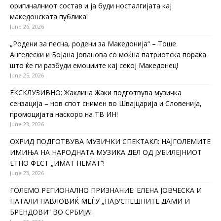
оригиналниот состав и ја буди носталгијата кај
македонската публика!
June 26, 2026
„Родени за песна, родени за Македонија“ – Тоше
Ангелески и Бојана Јованова со моќна патриотска порака
што ќе ги разбуди емоциите кај секој Македонец!
June 25, 2026
ЕКСКЛУЗИВНО: Жаклина Жаки подготвува музичка
сензација – нов спот снимен во Швајцарија и Словенија,
промоцијата наскоро на ТВ ИН!
June 23, 2026
ОХРИД ПОДГОТВУВА МУЗИЧКИ СПЕКТАКЛ: НАЈГОЛЕМИТЕ
ИМИЊА НА НАРОДНАТА МУЗИКА ДЕЛ ОД ЈУБИЛЕЈНИОТ
ЕТНО ФЕСТ „ИМАТ НЕМАТ“!
June 23, 2026
ГОЛЕМО РЕГИОНАЛНО ПРИЗНАНИЕ: ЕЛЕНА ЈОВЧЕСКА И
НАТАЛИ ПАВЛОВИЌ МЕЃУ „НАЈУСПЕШНИТЕ ДАМИ И
БРЕНДОВИ“ ВО СРБИЈА!