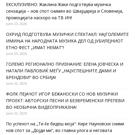
ЕКСКЛУЗИВНО: Жаклина Жаки подготвува музичка
сензација – нов спот снимен во Швајцарија и Словенија,
промоцијата наскоро на ТВ ИН!
June 23, 2026
ОХРИД ПОДГОТВУВА МУЗИЧКИ СПЕКТАКЛ: НАЈГОЛЕМИТЕ
ИМИЊА НА НАРОДНАТА МУЗИКА ДЕЛ ОД ЈУБИЛЕЈНИОТ
ЕТНО ФЕСТ „ИМАТ НЕМАТ“!
June 23, 2026
ГОЛЕМО РЕГИОНАЛНО ПРИЗНАНИЕ: ЕЛЕНА ЈОВЧЕСКА И
НАТАЛИ ПАВЛОВИЌ МЕЃУ „НАЈУСПЕШНИТЕ ДАМИ И
БРЕНДОВИ“ ВО СРБИЈА!
June 22, 2026
ФОЛК ПЕЈАЧОТ ИГОР БЕЖАНОСКИ СО НОВ МУЗИЧКИ
ПРОЕКТ: АВТОРСКИ ПЕСНИ И БЕЗВРЕМЕНСКИ ПРЕПЕВИ
ВО НЕОБИЧНА ВИДЕОПРИКАЗНА!
June 22, 2026
По успехот на „Ти ќе бидеш моја“: Кире Науновски сними
нов спот за „Дојди ми“, во главна улога и неговата