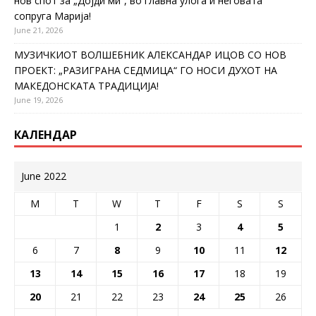
нов спот за „Дојди ми“, во главна улога и неговата
сопруга Марија!
June 21, 2026
МУЗИЧКИОТ ВОЛШЕБНИК АЛЕКСАНДАР ИЦОВ СО НОВ
ПРОЕКТ: „РАЗИГРАНА СЕДМИЦА“ ГО НОСИ ДУХОТ НА
МАКЕДОНСКАТА ТРАДИЦИЈА!
June 19, 2026
КАЛЕНДАР
June 2022
M
T
W
T
F
S
S
1
2
3
4
5
6
7
8
9
10
11
12
13
14
15
16
17
18
19
20
21
22
23
24
25
26