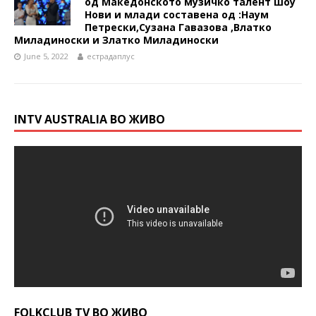
од Македонското музичко талент шоу
Нови и млади составена од :Наум
Петрески,Сузана Гавазова ,Влатко
Миладиноски и Златко Миладиноски
June 5, 2022
естрадаплус
INTV AUSTRALIA ВО ЖИВО
FOLKCLUB TV ВО ЖИВО