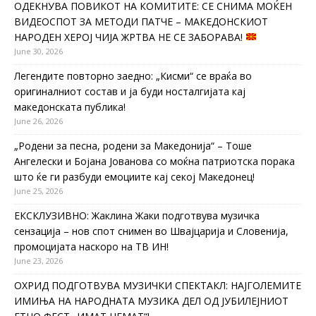
ОДЕКНУВА ПОВИКОТ НА КОМИТИТЕ: СЕ СНИМА МОЌЕН
ВИДЕОСПОТ ЗА МЕТОДИ ПАТЧЕ – МАКЕДОНСКИОТ
НАРОДЕН ХЕРОЈ ЧИЈА ЖРТВА НЕ СЕ ЗАБОРАВА!
June 30, 2026
Легендите повторно заедно: „Кисми“ се враќа во
оригиналниот состав и ја буди носталгијата кај
македонската публика!
June 26, 2026
„Родени за песна, родени за Македонија“ – Тоше
Ангелески и Бојана Јованова со моќна патриотска порака
што ќе ги разбуди емоциите кај секој Македонец!
June 25, 2026
ЕКСКЛУЗИВНО: Жаклина Жаки подготвува музичка
сензација – нов спот снимен во Швајцарија и Словенија,
промоцијата наскоро на ТВ ИН!
June 23, 2026
ОХРИД ПОДГОТВУВА МУЗИЧКИ СПЕКТАКЛ: НАЈГОЛЕМИТЕ
ИМИЊА НА НАРОДНАТА МУЗИКА ДЕЛ ОД ЈУБИЛЕЈНИОТ