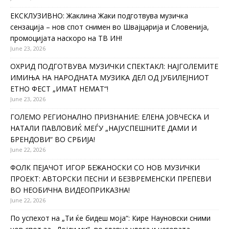
ЕКСКЛУЗИВНО: Жаклина Жаки подготвува музичка
сензација – нов спот снимен во Швајцарија и Словенија,
промоцијата наскоро на ТВ ИН!
June 23, 2026
ОХРИД ПОДГОТВУВА МУЗИЧКИ СПЕКТАКЛ: НАЈГОЛЕМИТЕ
ИМИЊА НА НАРОДНАТА МУЗИКА ДЕЛ ОД ЈУБИЛЕЈНИОТ
ЕТНО ФЕСТ „ИМАТ НЕМАТ“!
June 23, 2026
ГОЛЕМО РЕГИОНАЛНО ПРИЗНАНИЕ: ЕЛЕНА ЈОВЧЕСКА И
НАТАЛИ ПАВЛОВИЌ МЕЃУ „НАЈУСПЕШНИТЕ ДАМИ И
БРЕНДОВИ“ ВО СРБИЈА!
June 22, 2026
ФОЛК ПЕЈАЧОТ ИГОР БЕЖАНОСКИ СО НОВ МУЗИЧКИ
ПРОЕКТ: АВТОРСКИ ПЕСНИ И БЕЗВРЕМЕНСКИ ПРЕПЕВИ
ВО НЕОБИЧНА ВИДЕОПРИКАЗНА!
June 22, 2026
По успехот на „Ти ќе бидеш моја“: Кире Науновски сними