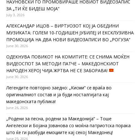
НАУНОВСКИ ГО ПРОМОВИРАШЕ НОВИОТ ВИДЕОЗАПИС
ЗА „ТИ ЌЕ БИДЕШ МОЈА“
July 3, 2026
АЛЕКСАНДАР ИЦОВ – ВИРТУОЗОТ КОЈ ЈА ОБЕДИНИ
МУЗИКАТА: ГОЛЕМ 10-ГОДИШЕН ЈУБИЛЕЈ И ЕКСКЛУЗИВНА
ПРОМОЦИЈА НА ДВА НОВИ ВИДЕОЗАПИСИ ВО „РОГУЗА“
June 30, 2026
ОДЕКНУВА ПОВИКОТ НА КОМИТИТЕ: СЕ СНИМА МОЌЕН
ВИДЕОСПОТ ЗА МЕТОДИ ПАТЧЕ – МАКЕДОНСКИОТ
НАРОДЕН ХЕРОЈ ЧИЈА ЖРТВА НЕ СЕ ЗАБОРАВА!
June 30, 2026
Легендите повторно заедно: „Кисми“ се враќа во
оригиналниот состав и ја буди носталгијата кај
македонската публика!
June 26, 2026
„Родени за песна, родени за Македонија“ – Тоше
Ангелески и Бојана Јованова со моќна патриотска порака
што ќе ги разбуди емоциите кај секој Македонец!
June 25, 2026