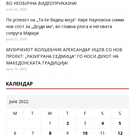
ВО НЕОБИЧНА ВИДЕОПРИКАЗНА!
June 22, 2026
По успехот на „Ти ќе бидеш моја“: Кире Науновски сними
нов спот за „Дојди ми“, во главна улога и неговата
сопруга Марија!
June 21, 2026
МУЗИЧКИОТ ВОЛШЕБНИК АЛЕКСАНДАР ИЦОВ СО НОВ
ПРОЕКТ: „РАЗИГРАНА СЕДМИЦА“ ГО НОСИ ДУХОТ НА
МАКЕДОНСКАТА ТРАДИЦИЈА!
June 19, 2026
КАЛЕНДАР
June 2022
M
T
W
T
F
S
S
1
2
3
4
5
6
7
8
9
10
11
12