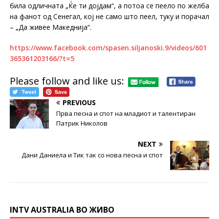
била одличната „Ќе ти дојдам“, а потоа се пеело по желба
на фанот од Сенегал, кој не само што пеел, туку и порачал
– „Да живее Македнија“.
https://www.facebook.com/spasen.siljanoski.9/videos/601
365361203166/?t=5
Please follow and like us:
PREVIOUS
Прва песна и спот на младиот и талентиран
Патрик Николов
NEXT
Дани Даниела и Тик так со нова песна и спот
INTV AUSTRALIA ВО ЖИВО