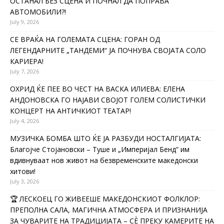
ОСТАНАЛ БЕЗ СЦЕНА И ПОЧНАЛ ДА ПОПРАВА
АВТОМОБИЛИ?!
July 9, 2026
СЕ ВРАЌА НА ГОЛЕМАТА СЦЕНА: ГОРАН ОД
ЛЕГЕНДАРНИТЕ „ТАНДЕМИ“ ЈА ПОЧНУВА СВОЈАТА СОЛО
КАРИЕРА!
July 7, 2026
ОХРИД ЌЕ ПЕЕ ВО ЧЕСТ НА ВАСКА ИЛИЕВА: ЕЛЕНА
АНДОНОВСКА ГО НАЈАВИ СВОЈОТ ГОЛЕМ СОЛИСТИЧКИ
КОНЦЕРТ НА АНТИЧКИОТ ТЕАТАР!
July 4, 2026
МУЗИЧКА БОМБА ШТО ЌЕ ЈА РАЗБУДИ НОСТАЛГИЈАТА:
Благојче Стојановски – Туше и „Империјал Бенд“ им
вдивнуваат нов живот на безвременските македонски
хитови!
July 3, 2026
🏆 ЛЕСКОЕЦ ГО ЖИВЕЕШЕ МАКЕДОНСКИОТ ФОЛКЛОР:
ПРЕПОЛНА САЛА, МАГИЧНА АТМОСФЕРА И ПРИЗНАНИЈА
ЗА ЧУВАРИТЕ НА ТРАДИЦИЈАТА – СÈ ПРЕКУ КАМЕРИТЕ НА