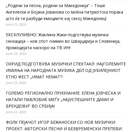
„Родени за песна, родени за Македонија“ – Тоше
Ангелески и Бојана Јованова со моќна патриотска порака
што ќе ги разбуди емоциите кај секој Македонец!
June 25, 2026
ЕКСКЛУЗИВНО: Жаклина Жаки подготвува музичка
сензација – нов спот снимен во Швајцарија и Словенија,
промоцијата наскоро на ТВ ИН!
June 23, 2026
ОХРИД ПОДГОТВУВА МУЗИЧКИ СПЕКТАКЛ: НАЈГОЛЕМИТЕ
ИМИЊА НА НАРОДНАТА МУЗИКА ДЕЛ ОД ЈУБИЛЕЈНИОТ
ЕТНО ФЕСТ „ИМАТ НЕМАТ“!
June 23, 2026
ГОЛЕМО РЕГИОНАЛНО ПРИЗНАНИЕ: ЕЛЕНА ЈОВЧЕСКА И
НАТАЛИ ПАВЛОВИЌ МЕЃУ „НАЈУСПЕШНИТЕ ДАМИ И
БРЕНДОВИ“ ВО СРБИЈА!
June 22, 2026
ФОЛК ПЕЈАЧОТ ИГОР БЕЖАНОСКИ СО НОВ МУЗИЧКИ
ПРОЕКТ: АВТОРСКИ ПЕСНИ И БЕЗВРЕМЕНСКИ ПРЕПЕВИ