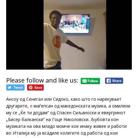
Please follow and like us:
Ансоу од Сенегал или Сидоко, како што го нарекуваат
другарите,
е
маѓепсан од македонската музика, а омилени
му се „Ќе ти дојдам“ од Спасен Сиљаноски и евергринот
„Бисер балкански“ на Гоце Николовски. Љубовта кон
музиката на ова младо момче кое инаку живее и работи
во Италија му ја всадиле колегите од работа од кои