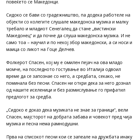
повеќето се Македонци.
Сидоко се бави со градежништво, па додека работеле на
објекти со колегите слушале македонска музика и малку
требало и младиот Сенегалец да стане „вистински
Македонец“ и да почне да слуша македонска музика. И не
само тоа – научил и по некој збор македонски, а си носи и
маица со ликот на Гоце Делчев.
Фолкерот Спасен, кој му е омилен пејач на ова младо
момче, на последното гостување во Италија одвоил
време да се запознае со него, а средбата, секако, не
поминала без песни. Спасен ни откри дека за него дознал
од нашите иселеници и без размислување го прифатил
предлогот за средба.
„Сидоко е доказ дека музиката не знае за граници“, вели
Спасен, мајсторот на добрата забава и човекот пред чија
музика и песна нема рамнодушни.
Прва на списокот песни кои се запеале на дружбата инаку