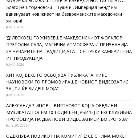
МУЗИЧКА БОМБА ШТО ЌЕ ЈА РАЗБУДИ НОСТАЛГИЈАТА:
Благојче Стојановски – Туше и „Империјал Бенд“ им
вдивнуваат нов живот на безвременските македонски
хитови!
July 3, 2026
🏆 ЛЕСКОЕЦ ГО ЖИВЕЕШЕ МАКЕДОНСКИОТ ФОЛКЛОР:
ПРЕПОЛНА САЛА, МАГИЧНА АТМОСФЕРА И ПРИЗНАНИЈА
ЗА ЧУВАРИТЕ НА ТРАДИЦИЈАТА – СÈ ПРЕКУ КАМЕРИТЕ НА
ИН ПРОДУКЦИЈА!
July 3, 2026
ХИТ КОЈ ВЕЌЕ ГО ОСВОЈУВА ПУБЛИКАТА: КИРЕ
НАУНОВСКИ ГО ПРОМОВИРАШЕ НОВИОТ ВИДЕОЗАПИС
ЗА „ТИ ЌЕ БИДЕШ МОЈА“
July 3, 2026
АЛЕКСАНДАР ИЦОВ – ВИРТУОЗОТ КОЈ ЈА ОБЕДИНИ
МУЗИКАТА: ГОЛЕМ 10-ГОДИШЕН ЈУБИЛЕЈ И ЕКСКЛУЗИВНА
ПРОМОЦИЈА НА ДВА НОВИ ВИДЕОЗАПИСИ ВО „РОГУЗА“
June 30, 2026
ОДЕКНУВА ПОВИКОТ НА КОМИТИТЕ: СЕ СНИМА МОЌЕН