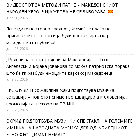
ВИДЕОСПОТ ЗА МЕТОДИ ПАТЧЕ – МАКЕДОНСКИОТ
НАРОДЕН ХЕРОЈ ЧИЈА ЖРТВА НЕ СЕ ЗАБОРАВА!
June 30, 2026
Легендите повторно заедно: „Кисми“ се враќа во
оригиналниот состав и ја буди носталгијата кај
македонската публика!
June 26, 2026
„Родени за песна, родени за Македонија“ – Тоше
Ангелески и Бојана Јованова со моќна патриотска порака
што ќе ги разбуди емоциите кај секој Македонец!
June 25, 2026
ЕКСКЛУЗИВНО: Жаклина Жаки подготвува музичка
сензација – нов спот снимен во Швајцарија и Словенија,
промоцијата наскоро на ТВ ИН!
June 23, 2026
ОХРИД ПОДГОТВУВА МУЗИЧКИ СПЕКТАКЛ: НАЈГОЛЕМИТЕ
ИМИЊА НА НАРОДНАТА МУЗИКА ДЕЛ ОД ЈУБИЛЕЈНИОТ
ЕТНО ФЕСТ „ИМАТ НЕМАТ“!