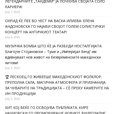
ЛЕГЕНДАРНИТЕ „ТАНДЕМИ“ ЈА ПОЧНУВА СВОЈАТА СОЛО
КАРИЕРА!
July 7, 2026
ОХРИД ЌЕ ПЕЕ ВО ЧЕСТ НА ВАСКА ИЛИЕВА: ЕЛЕНА
АНДОНОВСКА ГО НАЈАВИ СВОЈОТ ГОЛЕМ СОЛИСТИЧКИ
КОНЦЕРТ НА АНТИЧКИОТ ТЕАТАР!
July 4, 2026
МУЗИЧКА БОМБА ШТО ЌЕ ЈА РАЗБУДИ НОСТАЛГИЈАТА:
Благојче Стојановски – Туше и „Империјал Бенд“ им
вдивнуваат нов живот на безвременските македонски
хитови!
July 3, 2026
🏆 ЛЕСКОЕЦ ГО ЖИВЕЕШЕ МАКЕДОНСКИОТ ФОЛКЛОР:
ПРЕПОЛНА САЛА, МАГИЧНА АТМОСФЕРА И ПРИЗНАНИЈА
ЗА ЧУВАРИТЕ НА ТРАДИЦИЈАТА – СÈ ПРЕКУ КАМЕРИТЕ НА
ИН ПРОДУКЦИЈА!
July 3, 2026
ХИТ КОЈ ВЕЌЕ ГО ОСВОЈУВА ПУБЛИКАТА: КИРЕ
НАУНОВСКИ ГО ПРОМОВИРАШЕ НОВИОТ ВИДЕОЗАПИС