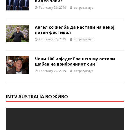
видео запис
February 26, 2019
естрадаплус
Ангел со желба да настапи на некој
летен фестивал
February 26, 2019
естрадаплус
Чини 100 илјади: Еве што му остави
Шабан на вонбрачниот син
February 26, 2019
естрадаплус
INTV AUSTRALIA ВО ЖИВО