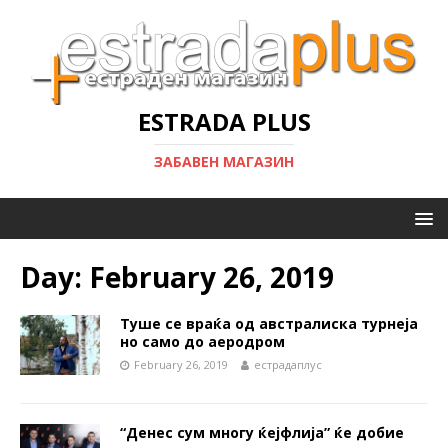
ESTRADA PLUS
ЗАБАВЕН МАГАЗИН
Day:
February 26, 2019
Туше се враќа од австралиска турнеја
но само до аеродром
February 26, 2019
естрадаплус
“Денес сум многу ќејфлија” ќе добие