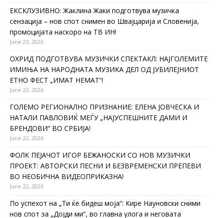
ЕКСКЛУЗИВНО: Жаклина Жаки подготвува музичка
сензација – нов спот снимен во Швајцарија и Словенија,
промоцијата наскоро на ТВ ИН!
June 23, 2026
ОХРИД ПОДГОТВУВА МУЗИЧКИ СПЕКТАКЛ: НАЈГОЛЕМИТЕ
ИМИЊА НА НАРОДНАТА МУЗИКА ДЕЛ ОД ЈУБИЛЕЈНИОТ
ЕТНО ФЕСТ „ИМАТ НЕМАТ“!
June 23, 2026
ГОЛЕМО РЕГИОНАЛНО ПРИЗНАНИЕ: ЕЛЕНА ЈОВЧЕСКА И
НАТАЛИ ПАВЛОВИЌ МЕЃУ „НАЈУСПЕШНИТЕ ДАМИ И
БРЕНДОВИ“ ВО СРБИЈА!
June 22, 2026
ФОЛК ПЕЈАЧОТ ИГОР БЕЖАНОСКИ СО НОВ МУЗИЧКИ
ПРОЕКТ: АВТОРСКИ ПЕСНИ И БЕЗВРЕМЕНСКИ ПРЕПЕВИ
ВО НЕОБИЧНА ВИДЕОПРИКАЗНА!
June 22, 2026
По успехот на „Ти ќе бидеш моја“: Кире Науновски сними
нов спот за „Дојди ми“, во главна улога и неговата