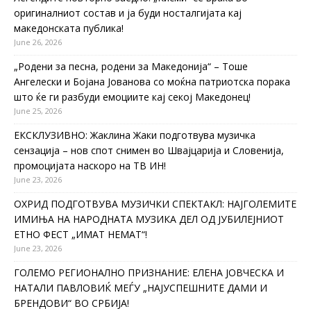
оригиналниот состав и ја буди носталгијата кај
македонската публика!
June 26, 2026
„Родени за песна, родени за Македонија“ – Тоше
Ангелески и Бојана Јованова со моќна патриотска порака
што ќе ги разбуди емоциите кај секој Македонец!
June 25, 2026
ЕКСКЛУЗИВНО: Жаклина Жаки подготвува музичка
сензација – нов спот снимен во Швајцарија и Словенија,
промоцијата наскоро на ТВ ИН!
June 23, 2026
ОХРИД ПОДГОТВУВА МУЗИЧКИ СПЕКТАКЛ: НАЈГОЛЕМИТЕ
ИМИЊА НА НАРОДНАТА МУЗИКА ДЕЛ ОД ЈУБИЛЕЈНИОТ
ЕТНО ФЕСТ „ИМАТ НЕМАТ“!
June 23, 2026
ГОЛЕМО РЕГИОНАЛНО ПРИЗНАНИЕ: ЕЛЕНА ЈОВЧЕСКА И
НАТАЛИ ПАВЛОВИЌ МЕЃУ „НАЈУСПЕШНИТЕ ДАМИ И
БРЕНДОВИ“ ВО СРБИЈА!