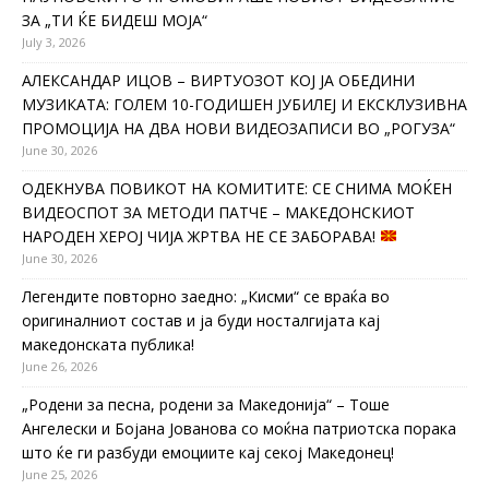
ЗА „ТИ ЌЕ БИДЕШ МОЈА“
July 3, 2026
АЛЕКСАНДАР ИЦОВ – ВИРТУОЗОТ КОЈ ЈА ОБЕДИНИ
МУЗИКАТА: ГОЛЕМ 10-ГОДИШЕН ЈУБИЛЕЈ И ЕКСКЛУЗИВНА
ПРОМОЦИЈА НА ДВА НОВИ ВИДЕОЗАПИСИ ВО „РОГУЗА“
June 30, 2026
ОДЕКНУВА ПОВИКОТ НА КОМИТИТЕ: СЕ СНИМА МОЌЕН
ВИДЕОСПОТ ЗА МЕТОДИ ПАТЧЕ – МАКЕДОНСКИОТ
НАРОДЕН ХЕРОЈ ЧИЈА ЖРТВА НЕ СЕ ЗАБОРАВА!
June 30, 2026
Легендите повторно заедно: „Кисми“ се враќа во
оригиналниот состав и ја буди носталгијата кај
македонската публика!
June 26, 2026
„Родени за песна, родени за Македонија“ – Тоше
Ангелески и Бојана Јованова со моќна патриотска порака
што ќе ги разбуди емоциите кај секој Македонец!
June 25, 2026