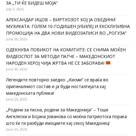
ЗА „ТИ ЌЕ БИДЕШ МОЈА“
July 3, 2026
АЛЕКСАНДАР ИЦОВ – ВИРТУОЗОТ КОЈ ЈА ОБЕДИНИ
МУЗИКАТА: ГОЛЕМ 10-ГОДИШЕН ЈУБИЛЕЈ И ЕКСКЛУЗИВНА
ПРОМОЦИЈА НА ДВА НОВИ ВИДЕОЗАПИСИ ВО „РОГУЗА“
June 30, 2026
ОДЕКНУВА ПОВИКОТ НА КОМИТИТЕ: СЕ СНИМА МОЌЕН
ВИДЕОСПОТ ЗА МЕТОДИ ПАТЧЕ – МАКЕДОНСКИОТ
НАРОДЕН ХЕРОЈ ЧИЈА ЖРТВА НЕ СЕ ЗАБОРАВА!
June 30, 2026
Легендите повторно заедно: „Кисми“ се враќа во
оригиналниот состав и ја буди носталгијата кај
македонската публика!
June 26, 2026
„Родени за песна, родени за Македонија“ – Тоше
Ангелески и Бојана Јованова со моќна патриотска порака
што ќе ги разбуди емоциите кај секој Македонец!
June 25, 2026