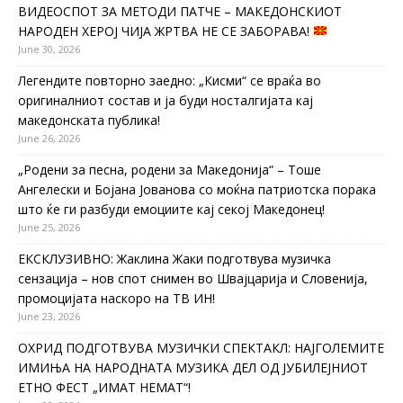
ВИДЕОСПОТ ЗА МЕТОДИ ПАТЧЕ – МАКЕДОНСКИОТ
НАРОДЕН ХЕРОЈ ЧИЈА ЖРТВА НЕ СЕ ЗАБОРАВА!
June 30, 2026
Легендите повторно заедно: „Кисми“ се враќа во
оригиналниот состав и ја буди носталгијата кај
македонската публика!
June 26, 2026
„Родени за песна, родени за Македонија“ – Тоше
Ангелески и Бојана Јованова со моќна патриотска порака
што ќе ги разбуди емоциите кај секој Македонец!
June 25, 2026
ЕКСКЛУЗИВНО: Жаклина Жаки подготвува музичка
сензација – нов спот снимен во Швајцарија и Словенија,
промоцијата наскоро на ТВ ИН!
June 23, 2026
ОХРИД ПОДГОТВУВА МУЗИЧКИ СПЕКТАКЛ: НАЈГОЛЕМИТЕ
ИМИЊА НА НАРОДНАТА МУЗИКА ДЕЛ ОД ЈУБИЛЕЈНИОТ
ЕТНО ФЕСТ „ИМАТ НЕМАТ“!