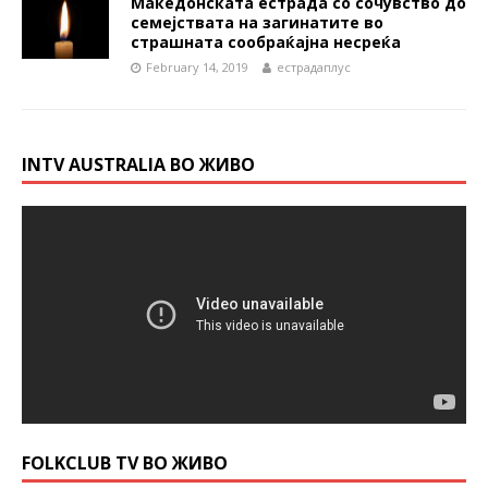
Македонската естрада со сочувство до
семејствата на загинатите во
страшната сообраќајна несреќа
February 14, 2019
естрадаплус
INTV AUSTRALIA ВО ЖИВО
FOLKCLUB TV ВО ЖИВО