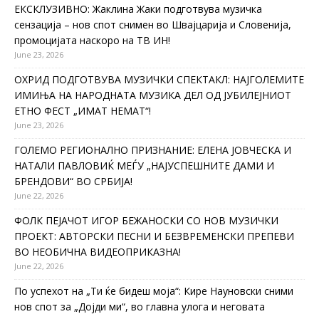
ЕКСКЛУЗИВНО: Жаклина Жаки подготвува музичка
сензација – нов спот снимен во Швајцарија и Словенија,
промоцијата наскоро на ТВ ИН!
June 23, 2026
ОХРИД ПОДГОТВУВА МУЗИЧКИ СПЕКТАКЛ: НАЈГОЛЕМИТЕ
ИМИЊА НА НАРОДНАТА МУЗИКА ДЕЛ ОД ЈУБИЛЕЈНИОТ
ЕТНО ФЕСТ „ИМАТ НЕМАТ“!
June 23, 2026
ГОЛЕМО РЕГИОНАЛНО ПРИЗНАНИЕ: ЕЛЕНА ЈОВЧЕСКА И
НАТАЛИ ПАВЛОВИЌ МЕЃУ „НАЈУСПЕШНИТЕ ДАМИ И
БРЕНДОВИ“ ВО СРБИЈА!
June 22, 2026
ФОЛК ПЕЈАЧОТ ИГОР БЕЖАНОСКИ СО НОВ МУЗИЧКИ
ПРОЕКТ: АВТОРСКИ ПЕСНИ И БЕЗВРЕМЕНСКИ ПРЕПЕВИ
ВО НЕОБИЧНА ВИДЕОПРИКАЗНА!
June 22, 2026
По успехот на „Ти ќе бидеш моја“: Кире Науновски сними
нов спот за „Дојди ми“, во главна улога и неговата