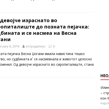
девојче израснато во
ропиталиште до позната пејачка:
бината и се насмеа на Весна
гани
ruary 6, 2019
естрадаплус
0
ката пејачка Весна Џогани имала навистина тешко
тво, но судбината и` се насмевнала и животот целосно
е сменил. Од девојче израснато во сиропиталиште, стана
НЕО
Илин
– ст
кон 
August