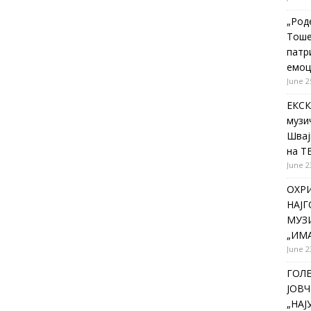
„Род
Тоше
патр
емоц
June 2
ЕКСК
музи
Швај
на Т
June 2
ОХР
НАЈ
МУЗИ
„ИМА
June 2
ГОЛ
ЈОВЧ
„НА