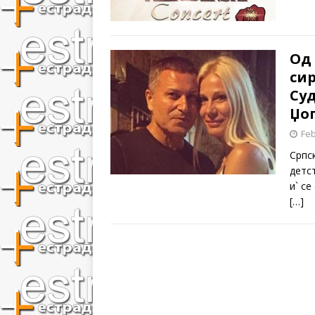
Од 
си
Суд
Џо
Feb
Српс
детс
и` с
[…]