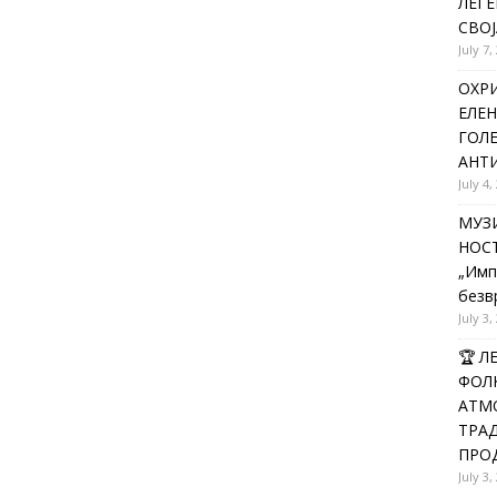
ЛЕГЕ
СВОЈ
July 7,
ОХРИ
ЕЛЕН
ГОЛ
АНТИ
July 4,
МУЗИ
НОСТ
„Имп
безв
July 3,
🏆 
ФОЛК
АТМО
ТРАД
ПРОД
July 3,