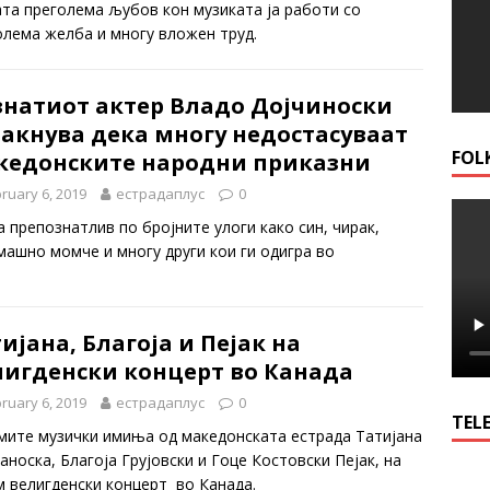
ата преголема љубов кон музиката ја работи со
олема желба и многу вложен труд.
знатиот актер Владо Дојчиноски
такнува дека многу недостасуваат
FOL
кедонските народни приказни
ruary 6, 2019
естрадаплус
0
а препознатлив по бројните улоги како син, чирак,
машно момче и многу други кои ги одигра во
ијана, Благоја и Пејак на
лигденски концерт во Канада
ruary 6, 2019
естрадаплус
0
TELE
мите музички имиња од македонската естрада Татијана
носка, Благоја Грујовски и Гоце Костовски Пејак, на
м велигденски концерт во Канада.