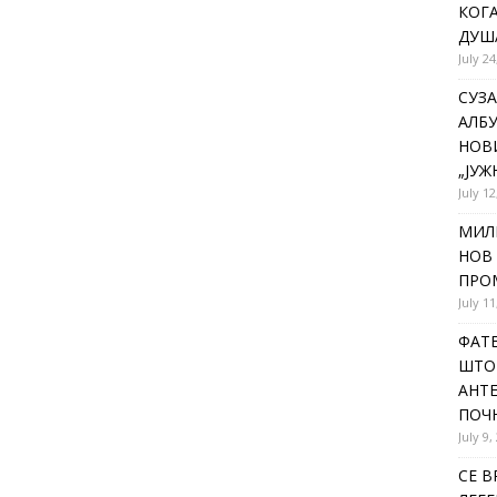
КОГА
ДУША
July 24
СУЗА
АЛБУ
НОВ
„ЈУЖ
July 12
МИЛ
НОВ 
ПРОМ
July 11
ФАТЕ
ШТО 
АНТЕ
ПОЧ
July 9,
СЕ В