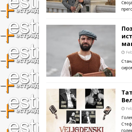
Свој
прег
По
ис
ма
Feb
Стан
сиро
Тат
Ве
Feb
Голе
Стефа
голе