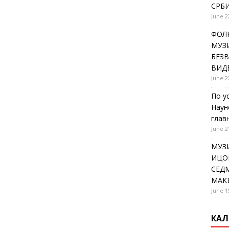
СРБИ
June 2
ФОЛК
МУЗИ
БЕЗ
ВИД
June 2
По у
Наун
глав
June 2
МУЗ
ИЦОВ
СЕДМ
МАК
June 1
КАЛ