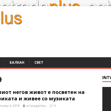
БАЛКАН
СВЕТ
9
INT
иот негов живот е посветен на
зиката и живее со музиката
ruary 6, 2019
естрадаплус
0