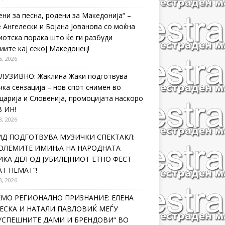
ени за песна, родени за Македонија“ –
 Ангелески и Бојана Јованова со моќна
иотска порака што ќе ги разбуди
иите кај секој Македонец!
5, 2026
ЛУЗИВНО: Жаклина Жаки подготвува
чка сензација – нов спот снимен во
царија и Словенија, промоцијата наскоро
В ИН!
3, 2026
ИД ПОДГОТВУВА МУЗИЧКИ СПЕКТАКЛ:
ГОЛЕМИТЕ ИМИЊА НА НАРОДНАТА
КА ДЕЛ ОД ЈУБИЛЕЈНИОТ ЕТНО ФЕСТ
Т НЕМАТ“!
3, 2026
ЕМО РЕГИОНАЛНО ПРИЗНАНИЕ: ЕЛЕНА
ЕСКА И НАТАЛИ ПАВЛОВИЌ МЕЃУ
ЈУСПЕШНИТЕ ДАМИ И БРЕНДОВИ“ ВО