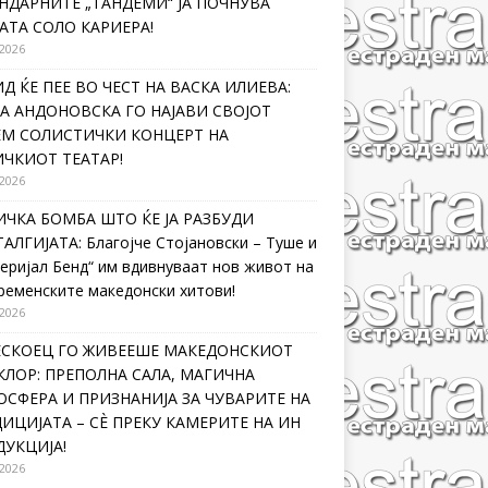
НДАРНИТЕ „ТАНДЕМИ“ ЈА ПОЧНУВА
АТА СОЛО КАРИЕРА!
 2026
Д ЌЕ ПЕЕ ВО ЧЕСТ НА ВАСКА ИЛИЕВА:
А АНДОНОВСКА ГО НАЈАВИ СВОЈОТ
ЕМ СОЛИСТИЧКИ КОНЦЕРТ НА
ЧКИОТ ТЕАТАР!
 2026
ЧКА БОМБА ШТО ЌЕ ЈА РАЗБУДИ
АЛГИЈАТА: Благојче Стојановски – Туше и
еријал Бенд“ им вдивнуваат нов живот на
ременските македонски хитови!
 2026
ЛЕСКОЕЦ ГО ЖИВЕЕШЕ МАКЕДОНСКИОТ
ЛОР: ПРЕПОЛНА САЛА, МАГИЧНА
СФЕРА И ПРИЗНАНИЈА ЗА ЧУВАРИТЕ НА
ИЦИЈАТА – СÈ ПРЕКУ КАМЕРИТЕ НА ИН
УКЦИЈА!
 2026