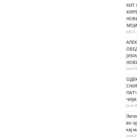
ХИТ 
КИР
НОВ
МОЈА
July 3,
АЛЕК
ОБЕ
ЈУБИ
НОВ
June 3
ОДЕ
СНИ
ПАТЧ
ЧИЈА
June 3
Леге
во о
кај 
June 2