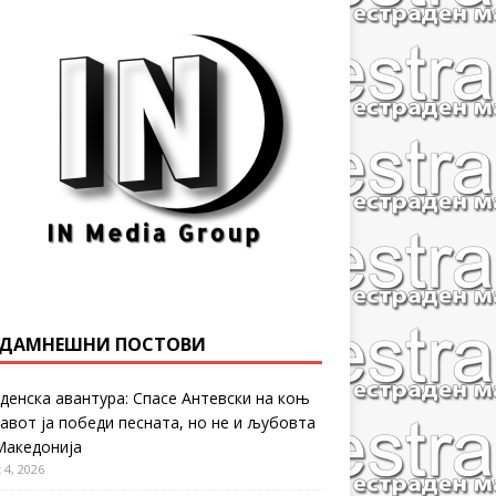
ДАМНЕШНИ ПОСТОВИ
денска авантура: Спасе Антевски на коњ
равот ја победи песната, но не и љубовта
Македонија
 4, 2026