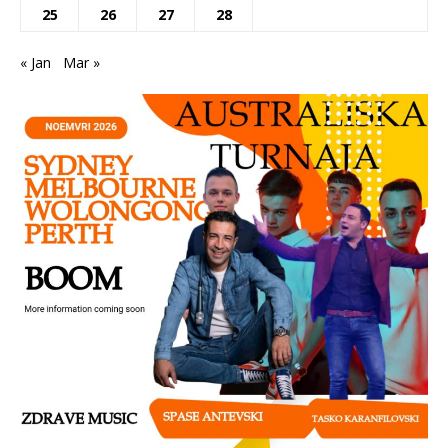
25
26
27
28
« Jan
Mar »