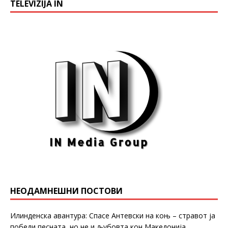
TELEVIZIJA IN
НЕОДАМНЕШНИ ПОСТОВИ
Илинденска авантура: Спасе Антевски на коњ – стравот ја
победи песната, но не и љубовта кон Македонија