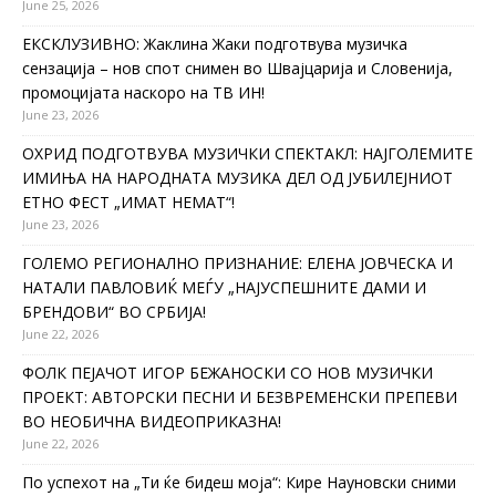
June 25, 2026
ЕКСКЛУЗИВНО: Жаклина Жаки подготвува музичка
сензација – нов спот снимен во Швајцарија и Словенија,
промоцијата наскоро на ТВ ИН!
June 23, 2026
ОХРИД ПОДГОТВУВА МУЗИЧКИ СПЕКТАКЛ: НАЈГОЛЕМИТЕ
ИМИЊА НА НАРОДНАТА МУЗИКА ДЕЛ ОД ЈУБИЛЕЈНИОТ
ЕТНО ФЕСТ „ИМАТ НЕМАТ“!
June 23, 2026
ГОЛЕМО РЕГИОНАЛНО ПРИЗНАНИЕ: ЕЛЕНА ЈОВЧЕСКА И
НАТАЛИ ПАВЛОВИЌ МЕЃУ „НАЈУСПЕШНИТЕ ДАМИ И
БРЕНДОВИ“ ВО СРБИЈА!
June 22, 2026
ФОЛК ПЕЈАЧОТ ИГОР БЕЖАНОСКИ СО НОВ МУЗИЧКИ
ПРОЕКТ: АВТОРСКИ ПЕСНИ И БЕЗВРЕМЕНСКИ ПРЕПЕВИ
ВО НЕОБИЧНА ВИДЕОПРИКАЗНА!
June 22, 2026
По успехот на „Ти ќе бидеш моја“: Кире Науновски сними