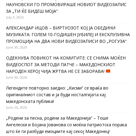
НАУНОВСКИ ГО ПРОМОВИРАШЕ НОВИОТ ВИДЕОЗАПИС
ЗА „ТИ ЌЕ БИДЕШ МОЈА“
July 3, 2026
АЛЕКСАНДАР ИЦОВ – ВИРТУОЗОТ КОЈ ЈА ОБЕДИНИ
МУЗИКАТА: ГОЛЕМ 10-ГОДИШЕН ЈУБИЛЕЈ И ЕКСКЛУЗИВНА
ПРОМОЦИЈА НА ДВА НОВИ ВИДЕОЗАПИСИ ВО „РОГУЗА“
June 30, 2026
ОДЕКНУВА ПОВИКОТ НА КОМИТИТЕ: СЕ СНИМА МОЌЕН
ВИДЕОСПОТ ЗА МЕТОДИ ПАТЧЕ – МАКЕДОНСКИОТ
НАРОДЕН ХЕРОЈ ЧИЈА ЖРТВА НЕ СЕ ЗАБОРАВА!
June 30, 2026
Легендите повторно заедно: „Кисми“ се враќа во
оригиналниот состав и ја буди носталгијата кај
македонската публика!
June 26, 2026
„Родени за песна, родени за Македонија“ – Тоше
Ангелески и Бојана Јованова со моќна патриотска порака
што ќе ги разбуди емоциите кај секој Македонец!