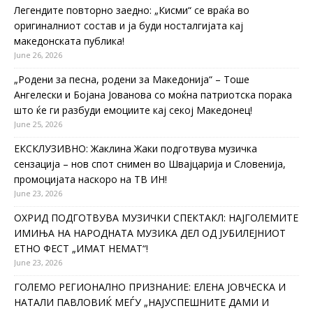
Легендите повторно заедно: „Кисми“ се враќа во
оригиналниот состав и ја буди носталгијата кај
македонската публика!
June 26, 2026
„Родени за песна, родени за Македонија“ – Тоше
Ангелески и Бојана Јованова со моќна патриотска порака
што ќе ги разбуди емоциите кај секој Македонец!
June 25, 2026
ЕКСКЛУЗИВНО: Жаклина Жаки подготвува музичка
сензација – нов спот снимен во Швајцарија и Словенија,
промоцијата наскоро на ТВ ИН!
June 23, 2026
ОХРИД ПОДГОТВУВА МУЗИЧКИ СПЕКТАКЛ: НАЈГОЛЕМИТЕ
ИМИЊА НА НАРОДНАТА МУЗИКА ДЕЛ ОД ЈУБИЛЕЈНИОТ
ЕТНО ФЕСТ „ИМАТ НЕМАТ“!
June 23, 2026
ГОЛЕМО РЕГИОНАЛНО ПРИЗНАНИЕ: ЕЛЕНА ЈОВЧЕСКА И
НАТАЛИ ПАВЛОВИЌ МЕЃУ „НАЈУСПЕШНИТЕ ДАМИ И