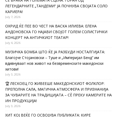
СЕ ВРАЌА НА ГОЛЕМАТА СЦЕНА: ГОРАН ОД
ЛЕГЕНДАРНИТЕ „ТАНДЕМИ“ ЈА ПОЧНУВА СВОЈАТА СОЛО
КАРИЕРА!
July 7, 2026
ОХРИД ЌЕ ПЕЕ ВО ЧЕСТ НА ВАСКА ИЛИЕВА: ЕЛЕНА
АНДОНОВСКА ГО НАЈАВИ СВОЈОТ ГОЛЕМ СОЛИСТИЧКИ
КОНЦЕРТ НА АНТИЧКИОТ ТЕАТАР!
July 4, 2026
МУЗИЧКА БОМБА ШТО ЌЕ ЈА РАЗБУДИ НОСТАЛГИЈАТА:
Благојче Стојановски – Туше и „Империјал Бенд“ им
вдивнуваат нов живот на безвременските македонски
хитови!
July 3, 2026
🏆 ЛЕСКОЕЦ ГО ЖИВЕЕШЕ МАКЕДОНСКИОТ ФОЛКЛОР:
ПРЕПОЛНА САЛА, МАГИЧНА АТМОСФЕРА И ПРИЗНАНИЈА
ЗА ЧУВАРИТЕ НА ТРАДИЦИЈАТА – СÈ ПРЕКУ КАМЕРИТЕ НА
ИН ПРОДУКЦИЈА!
July 3, 2026
ХИТ КОЈ ВЕЌЕ ГО ОСВОЈУВА ПУБЛИКАТА: КИРЕ