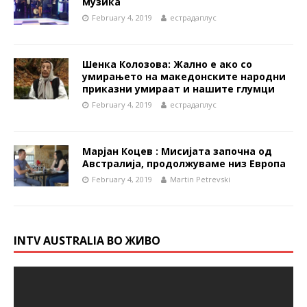
музика
February 4, 2019
естрадаплус
Шенка Колозова: Жално е ако со
умирањето на македонските народни
приказни умираат и нашите глумци
February 4, 2019
естрадаплус
Марјан Коцев : Мисијата започна од
Австралија, продолжуваме низ Европа
February 4, 2019
Martin Petrevski
INTV AUSTRALIA ВО ЖИВО