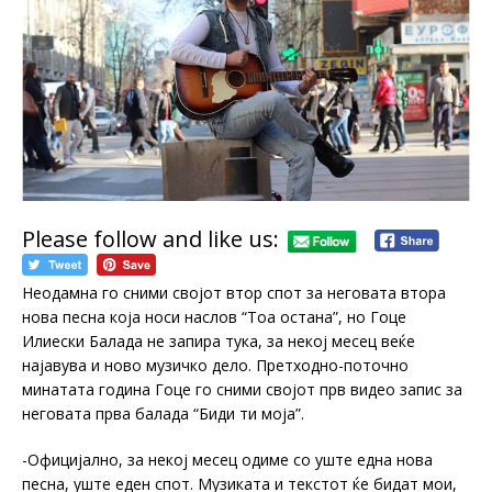
Please follow and like us:
Неодамна го сними својот втор спот за неговата втора
нова песна која носи наслов “Тоа остана”, но Гоце
Илиески Балада не запира тука, за некој месец веќе
најавува и ново музичко дело. Претходно-поточно
минатата година Гоце го сними својот прв видео запис за
неговата прва балада “Биди ти моја”.
-Официјално, за некој месец одиме со уште една нова
песна, уште еден спот. Музиката и текстот ќе бидат мои,