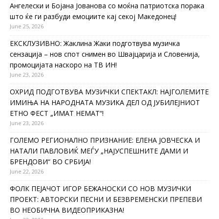
Ангелески и Бојана Јованова со моќна патриотска порака
што ќе ги разбуди емоциите кај секој Македонец!
June 25, 2026
ЕКСКЛУЗИВНО: Жаклина Жаки подготвува музичка
сензација – нов спот снимен во Швајцарија и Словенија,
промоцијата наскоро на ТВ ИН!
June 23, 2026
ОХРИД ПОДГОТВУВА МУЗИЧКИ СПЕКТАКЛ: НАЈГОЛЕМИТЕ
ИМИЊА НА НАРОДНАТА МУЗИКА ДЕЛ ОД ЈУБИЛЕЈНИОТ
ЕТНО ФЕСТ „ИМАТ НЕМАТ“!
June 23, 2026
ГОЛЕМО РЕГИОНАЛНО ПРИЗНАНИЕ: ЕЛЕНА ЈОВЧЕСКА И
НАТАЛИ ПАВЛОВИЌ МЕЃУ „НАЈУСПЕШНИТЕ ДАМИ И
БРЕНДОВИ“ ВО СРБИЈА!
June 22, 2026
ФОЛК ПЕЈАЧОТ ИГОР БЕЖАНОСКИ СО НОВ МУЗИЧКИ
ПРОЕКТ: АВТОРСКИ ПЕСНИ И БЕЗВРЕМЕНСКИ ПРЕПЕВИ
ВО НЕОБИЧНА ВИДЕОПРИКАЗНА!