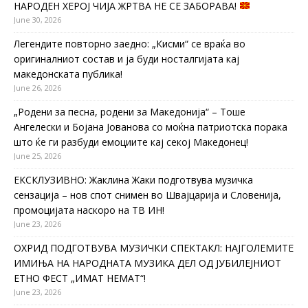
НАРОДЕН ХЕРОЈ ЧИЈА ЖРТВА НЕ СЕ ЗАБОРАВА!
June 30, 2026
Легендите повторно заедно: „Кисми“ се враќа во
оригиналниот состав и ја буди носталгијата кај
македонската публика!
June 26, 2026
„Родени за песна, родени за Македонија“ – Тоше
Ангелески и Бојана Јованова со моќна патриотска порака
што ќе ги разбуди емоциите кај секој Македонец!
June 25, 2026
ЕКСКЛУЗИВНО: Жаклина Жаки подготвува музичка
сензација – нов спот снимен во Швајцарија и Словенија,
промоцијата наскоро на ТВ ИН!
June 23, 2026
ОХРИД ПОДГОТВУВА МУЗИЧКИ СПЕКТАКЛ: НАЈГОЛЕМИТЕ
ИМИЊА НА НАРОДНАТА МУЗИКА ДЕЛ ОД ЈУБИЛЕЈНИОТ
ЕТНО ФЕСТ „ИМАТ НЕМАТ“!
June 23, 2026