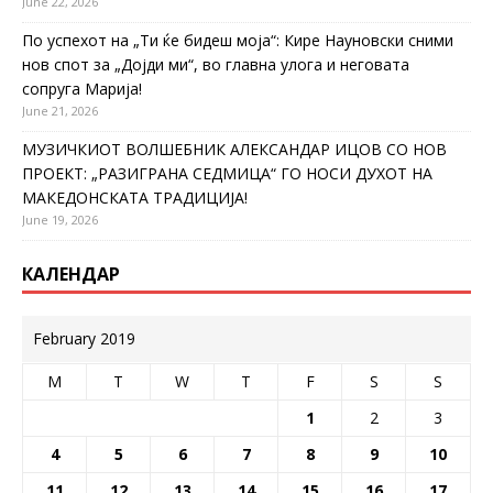
June 22, 2026
По успехот на „Ти ќе бидеш моја“: Кире Науновски сними
нов спот за „Дојди ми“, во главна улога и неговата
сопруга Марија!
June 21, 2026
МУЗИЧКИОТ ВОЛШЕБНИК АЛЕКСАНДАР ИЦОВ СО НОВ
ПРОЕКТ: „РАЗИГРАНА СЕДМИЦА“ ГО НОСИ ДУХОТ НА
МАКЕДОНСКАТА ТРАДИЦИЈА!
June 19, 2026
КАЛЕНДАР
February 2019
M
T
W
T
F
S
S
1
2
3
4
5
6
7
8
9
10
11
12
13
14
15
16
17