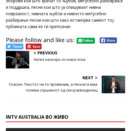
зборови кои што зрачат со љубов, меѓусебно разбирање
и поддршка, песни кои што ја опишуваат нивна
поврзаност, нивната љубов и нивното меѓусебно
разбирање-песни кои што како истакнува самиот тој-
публиката сама ќе ги препознае.
Please follow and like us:
PREVIOUS
Ангел наскоро со нова псна
NEXT
Спасен: Текстот не го променив, а песната има
голема слушаност од секој македонец
INTV AUSTRALIA ВО ЖИВО