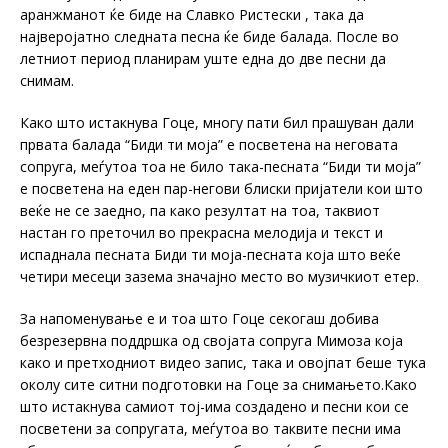
аранжманот ќе биде на Славко Ристески , така да
најверојатно следната песна ќе биде балада. После во
летниот период планирам уште една до две песни да
снимам.
Како што истакнува Гоце, многу пати бил прашуван дали
првата балада “Биди ти моја” е посветена на неговата
сопруга, меѓутоа тоа не било така-песната “Биди ти моја”
е посветена на еден пар-негови блиски пријатели кои што
веќе не се заедно, па како резултат на тоа, таквиот
настан го преточил во прекрасна мелодија и текст и
испаднала песната Биди ти моја-песната која што веќе
четири месеци зазема значајно место во музичкиот етер.
За напоменување е и тоа што Гоце секогаш добива
безрезервна поддршка од својата сопруга Мимоза која
како и претходниот видео запис, така и овојпат беше тука
околу сите ситни подготовки на Гоце за снимањето.Како
што истакнува самиот тој-има создадено и песни кои се
посветени за сопругата, меѓутоа во таквите песни има