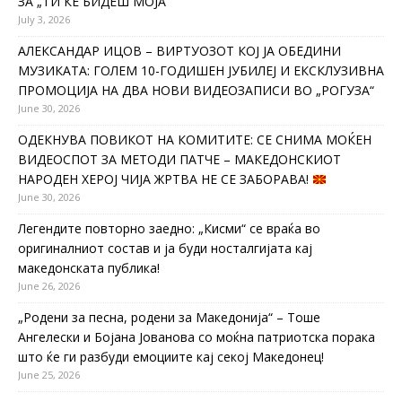
ЗА „ТИ ЌЕ БИДЕШ МОЈА“
July 3, 2026
АЛЕКСАНДАР ИЦОВ – ВИРТУОЗОТ КОЈ ЈА ОБЕДИНИ
МУЗИКАТА: ГОЛЕМ 10-ГОДИШЕН ЈУБИЛЕЈ И ЕКСКЛУЗИВНА
ПРОМОЦИЈА НА ДВА НОВИ ВИДЕОЗАПИСИ ВО „РОГУЗА“
June 30, 2026
ОДЕКНУВА ПОВИКОТ НА КОМИТИТЕ: СЕ СНИМА МОЌЕН
ВИДЕОСПОТ ЗА МЕТОДИ ПАТЧЕ – МАКЕДОНСКИОТ
НАРОДЕН ХЕРОЈ ЧИЈА ЖРТВА НЕ СЕ ЗАБОРАВА!
June 30, 2026
Легендите повторно заедно: „Кисми“ се враќа во
оригиналниот состав и ја буди носталгијата кај
македонската публика!
June 26, 2026
„Родени за песна, родени за Македонија“ – Тоше
Ангелески и Бојана Јованова со моќна патриотска порака
што ќе ги разбуди емоциите кај секој Македонец!
June 25, 2026