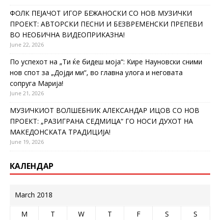
ФОЛК ПЕЈАЧОТ ИГОР БЕЖАНОСКИ СО НОВ МУЗИЧКИ
ПРОЕКТ: АВТОРСКИ ПЕСНИ И БЕЗВРЕМЕНСКИ ПРЕПЕВИ
ВО НЕОБИЧНА ВИДЕОПРИКАЗНА!
June 22, 2026
По успехот на „Ти ќе бидеш моја“: Кире Науновски сними
нов спот за „Дојди ми“, во главна улога и неговата
сопруга Марија!
June 21, 2026
МУЗИЧКИОТ ВОЛШЕБНИК АЛЕКСАНДАР ИЦОВ СО НОВ
ПРОЕКТ: „РАЗИГРАНА СЕДМИЦА“ ГО НОСИ ДУХОТ НА
МАКЕДОНСКАТА ТРАДИЦИЈА!
June 19, 2026
КАЛЕНДАР
March 2018
M
T
W
T
F
S
S