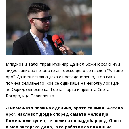
Младиот и талентиран музичар Даниел Божиноски сними
видео запис за неговото авторско дело со наслов “Алтано
оро”. Даниел истакна дека е презадоволен од тоа како
помина снимањето, кое се одвиваше на неколку локации
во Охрид, односно кај Горна Порта и црквата Света
Богородица Перивлепта.
-Снимањето помина одлично, орото се вика
“
Алтано
оро
”
, насловот дојде според самата мелодија.
Поминавме супер, се помина во најдобар ред. Орото
е мое авторско дело, а го работев со помош на