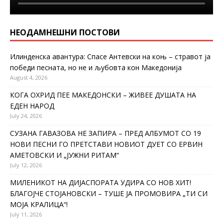
НЕОДАМНЕШНИ ПОСТОВИ
Илинденска авантура: Спасе Антевски на коњ – стравот ја
победи песната, но не и љубовта кон Македонија
August 4, 2026
КОГА ОХРИД ПЕЕ МАКЕДОНСКИ – ЖИВЕЕ ДУШАТА НА
ЕДЕН НАРОД
July 24, 2026
СУЗАНА ГАВАЗОВА НЕ ЗАПИРА – ПРЕД АЛБУМОТ СО 19
НОВИ ПЕСНИ ГО ПРЕТСТАВИ НОВИОТ ДУЕТ СО ЕРВИН
АМЕТОВСКИ И „ЈУЖНИ РИТАМ“
July 12, 2026
МИЛЕНИКОТ НА ДИЈАСПОРАТА УДИРА СО НОВ ХИТ!
БЛАГОЈЧЕ СТОЈАНОВСКИ – ТУШЕ ЈА ПРОМОВИРА „ТИ СИ
МОЈА КРАЛИЦА“!
July 11, 2026