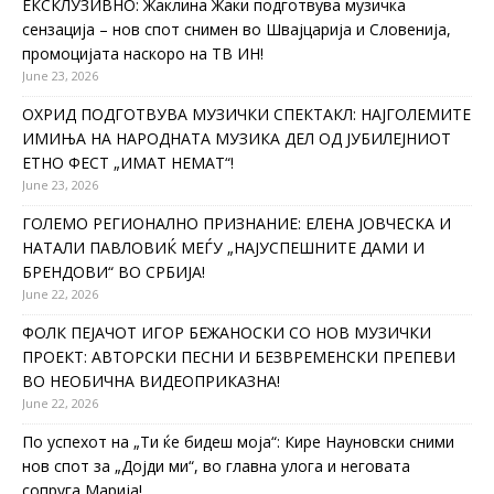
ЕКСКЛУЗИВНО: Жаклина Жаки подготвува музичка
сензација – нов спот снимен во Швајцарија и Словенија,
промоцијата наскоро на ТВ ИН!
June 23, 2026
ОХРИД ПОДГОТВУВА МУЗИЧКИ СПЕКТАКЛ: НАЈГОЛЕМИТЕ
ИМИЊА НА НАРОДНАТА МУЗИКА ДЕЛ ОД ЈУБИЛЕЈНИОТ
ЕТНО ФЕСТ „ИМАТ НЕМАТ“!
June 23, 2026
ГОЛЕМО РЕГИОНАЛНО ПРИЗНАНИЕ: ЕЛЕНА ЈОВЧЕСКА И
НАТАЛИ ПАВЛОВИЌ МЕЃУ „НАЈУСПЕШНИТЕ ДАМИ И
БРЕНДОВИ“ ВО СРБИЈА!
June 22, 2026
ФОЛК ПЕЈАЧОТ ИГОР БЕЖАНОСКИ СО НОВ МУЗИЧКИ
ПРОЕКТ: АВТОРСКИ ПЕСНИ И БЕЗВРЕМЕНСКИ ПРЕПЕВИ
ВО НЕОБИЧНА ВИДЕОПРИКАЗНА!
June 22, 2026
По успехот на „Ти ќе бидеш моја“: Кире Науновски сними
нов спот за „Дојди ми“, во главна улога и неговата
сопруга Марија!