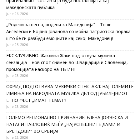
оригиналниот состав и ја буди носталгијата кај
македонската публика!
June 26, 2026
„Родени за песна, родени за Македонија“ – Тоше
Ангелески и Бојана Јованова со моќна патриотска порака
што ќе ги разбуди емоциите кај секој Македонец!
June 25, 2026
ЕКСКЛУЗИВНО: Жаклина Жаки подготвува музичка
сензација – нов спот снимен во Швајцарија и Словенија,
промоцијата наскоро на ТВ ИН!
June 23, 2026
ОХРИД ПОДГОТВУВА МУЗИЧКИ СПЕКТАКЛ: НАЈГОЛЕМИТЕ
ИМИЊА НА НАРОДНАТА МУЗИКА ДЕЛ ОД ЈУБИЛЕЈНИОТ
ЕТНО ФЕСТ „ИМАТ НЕМАТ“!
June 23, 2026
ГОЛЕМО РЕГИОНАЛНО ПРИЗНАНИЕ: ЕЛЕНА ЈОВЧЕСКА И
НАТАЛИ ПАВЛОВИЌ МЕЃУ „НАЈУСПЕШНИТЕ ДАМИ И
БРЕНДОВИ“ ВО СРБИЈА!
June 22, 2026