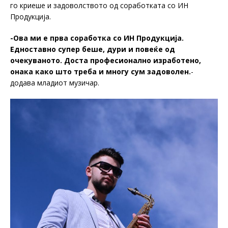
го криеше и задоволството од соработката со ИН
Продукција.
-Ова ми е прва соработка со ИН Продукција.
Едноставно супер беше, дури и повеќе од
очекуваното. Доста професионално изработено,
онака како што треба и многу сум задоволен.
-
додава младиот музичар.