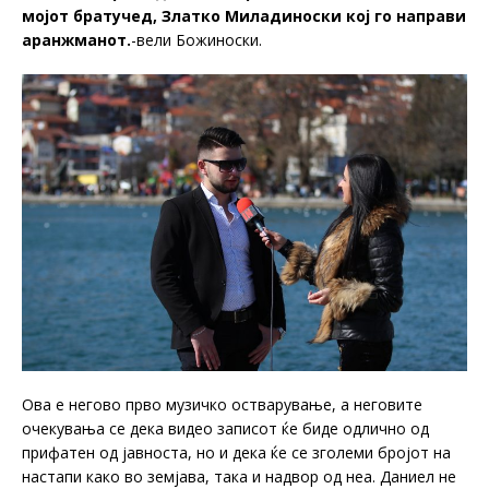
мојот братучед, Златко Миладиноски кој го направи
аранжманот.
-вели Божиноски.
Ова е негово прво музичко остварување, а неговите
очекувања се дека видео записот ќе биде одлично од
прифатен од јавноста, но и дека ќе се зголеми бројот на
настапи како во земјава, така и надвор од неа. Даниел не