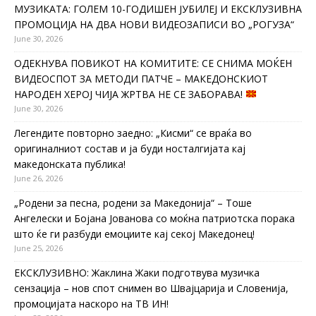
МУЗИКАТА: ГОЛЕМ 10-ГОДИШЕН ЈУБИЛЕЈ И ЕКСКЛУЗИВНА
ПРОМОЦИЈА НА ДВА НОВИ ВИДЕОЗАПИСИ ВО „РОГУЗА“
June 30, 2026
ОДЕКНУВА ПОВИКОТ НА КОМИТИТЕ: СЕ СНИМА МОЌЕН
ВИДЕОСПОТ ЗА МЕТОДИ ПАТЧЕ – МАКЕДОНСКИОТ
НАРОДЕН ХЕРОЈ ЧИЈА ЖРТВА НЕ СЕ ЗАБОРАВА!
June 30, 2026
Легендите повторно заедно: „Кисми“ се враќа во
оригиналниот состав и ја буди носталгијата кај
македонската публика!
June 26, 2026
„Родени за песна, родени за Македонија“ – Тоше
Ангелески и Бојана Јованова со моќна патриотска порака
што ќе ги разбуди емоциите кај секој Македонец!
June 25, 2026
ЕКСКЛУЗИВНО: Жаклина Жаки подготвува музичка
сензација – нов спот снимен во Швајцарија и Словенија,
промоцијата наскоро на ТВ ИН!