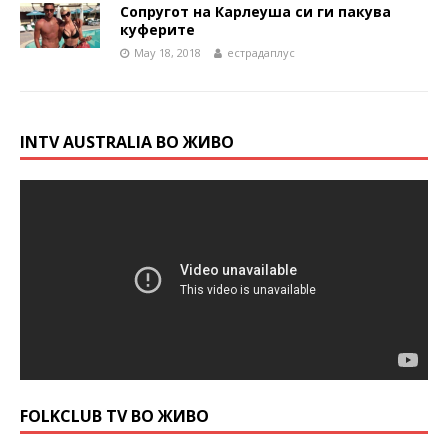
Сопругот на Карлеуша си ги пакува
куферите
May 18, 2018
естрадаплус
INTV AUSTRALIA ВО ЖИВО
FOLKCLUB TV ВО ЖИВО