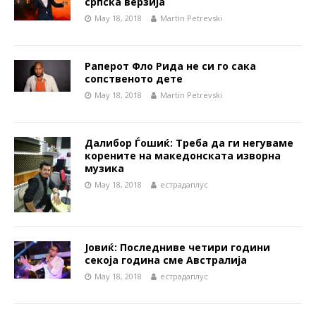
српска верзија
May 18, 2018
Martin Petrevski
Раперот Фло Рида не си го сака
сопственото дете
May 18, 2018
Martin Petrevski
Далибор Ѓошиќ: Треба да ги негуваме
корените на македонската изворна
музика
May 18, 2018
естрадаплус
Јовиќ: Последниве четири години
секоја година сме Австралија
May 18, 2018
естрадаплус