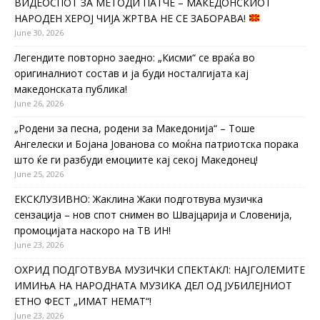
ВИДЕОСПОТ ЗА МЕТОДИ ПАТЧЕ – МАКЕДОНСКИОТ
НАРОДЕН ХЕРОЈ ЧИЈА ЖРТВА НЕ СЕ ЗАБОРАВА!
June 30, 2026
Легендите повторно заедно: „Кисми“ се враќа во
оригиналниот состав и ја буди носталгијата кај
македонската публика!
June 26, 2026
„Родени за песна, родени за Македонија“ – Тоше
Ангелески и Бојана Јованова со моќна патриотска порака
што ќе ги разбуди емоциите кај секој Македонец!
June 25, 2026
ЕКСКЛУЗИВНО: Жаклина Жаки подготвува музичка
сензација – нов спот снимен во Швајцарија и Словенија,
промоцијата наскоро на ТВ ИН!
June 23, 2026
ОХРИД ПОДГОТВУВА МУЗИЧКИ СПЕКТАКЛ: НАЈГОЛЕМИТЕ
ИМИЊА НА НАРОДНАТА МУЗИКА ДЕЛ ОД ЈУБИЛЕЈНИОТ
ЕТНО ФЕСТ „ИМАТ НЕМАТ“!
June 23, 2026