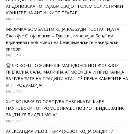
АНДОНОВСКА ГО НАЈАВИ СВОЈОТ ГОЛЕМ СОЛИСТИЧКИ
КОНЦЕРТ НА АНТИЧКИОТ ТЕАТАР!
July 4, 2026
МУЗИЧКА БОМБА ШТО ЌЕ ЈА РАЗБУДИ НОСТАЛГИЈАТА:
Благојче Стојановски – Туше и „Империјал Бенд“ им
вдивнуваат нов живот на безвременските македонски
хитови!
July 3, 2026
🏆 ЛЕСКОЕЦ ГО ЖИВЕЕШЕ МАКЕДОНСКИОТ ФОЛКЛОР:
ПРЕПОЛНА САЛА, МАГИЧНА АТМОСФЕРА И ПРИЗНАНИЈА
ЗА ЧУВАРИТЕ НА ТРАДИЦИЈАТА – СÈ ПРЕКУ КАМЕРИТЕ НА
ИН ПРОДУКЦИЈА!
July 3, 2026
ХИТ КОЈ ВЕЌЕ ГО ОСВОЈУВА ПУБЛИКАТА: КИРЕ
НАУНОВСКИ ГО ПРОМОВИРАШЕ НОВИОТ ВИДЕОЗАПИС
ЗА „ТИ ЌЕ БИДЕШ МОЈА“
July 3, 2026
АЛЕКСАНДАР ИЦОВ – ВИРТУОЗОТ КОЈ ЈА ОБЕДИНИ