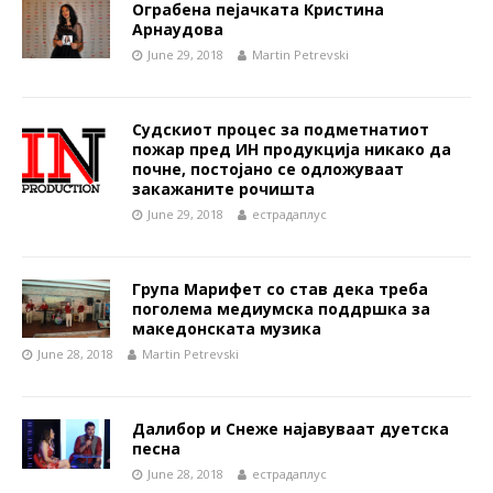
Ограбена пејачката Кристина
Арнаудова
June 29, 2018
Martin Petrevski
Судскиот процес за подметнатиот
пожар пред ИН продукција никако да
почне, постојано се одложуваат
закажаните рочишта
June 29, 2018
естрадаплус
Група Марифет со став дека треба
поголема медиумска поддршка за
македонската музика
June 28, 2018
Martin Petrevski
Далибор и Снеже најавуваат дуетска
песна
June 28, 2018
естрадаплус