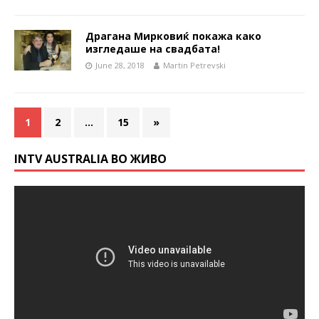
Драгана Мирковиќ покажа како
изгледаше на свадбата!
June 28, 2018
Martin Petrevski
1
2
…
15
»
INTV AUSTRALIA ВО ЖИВО