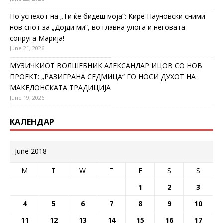
По успехот на „Ти ќе бидеш моја“: Кире Науновски сними
нов спот за „Дојди ми“, во главна улога и неговата
сопруга Марија!
June 21, 2026
МУЗИЧКИОТ ВОЛШЕБНИК АЛЕКСАНДАР ИЦОВ СО НОВ
ПРОЕКТ: „РАЗИГРАНА СЕДМИЦА“ ГО НОСИ ДУХОТ НА
МАКЕДОНСКАТА ТРАДИЦИЈА!
June 19, 2026
КАЛЕНДАР
June 2018
M
T
W
T
F
S
S
1
2
3
4
5
6
7
8
9
10
11
12
13
14
15
16
17