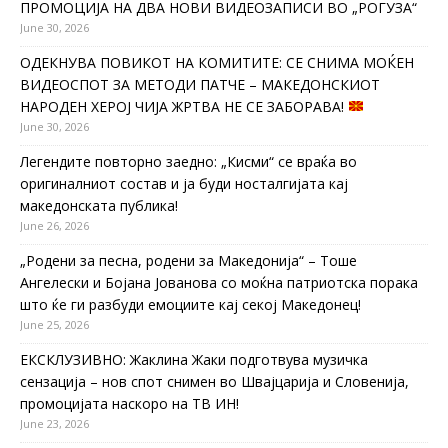
ПРОМОЦИЈА НА ДВА НОВИ ВИДЕОЗАПИСИ ВО „РОГУЗА“
June 30, 2026
ОДЕКНУВА ПОВИКОТ НА КОМИТИТЕ: СЕ СНИМА МОЌЕН
ВИДЕОСПОТ ЗА МЕТОДИ ПАТЧЕ – МАКЕДОНСКИОТ
НАРОДЕН ХЕРОЈ ЧИЈА ЖРТВА НЕ СЕ ЗАБОРАВА!
June 30, 2026
Легендите повторно заедно: „Кисми“ се враќа во
оригиналниот состав и ја буди носталгијата кај
македонската публика!
June 26, 2026
„Родени за песна, родени за Македонија“ – Тоше
Ангелески и Бојана Јованова со моќна патриотска порака
што ќе ги разбуди емоциите кај секој Македонец!
June 25, 2026
ЕКСКЛУЗИВНО: Жаклина Жаки подготвува музичка
сензација – нов спот снимен во Швајцарија и Словенија,
промоцијата наскоро на ТВ ИН!
June 23, 2026