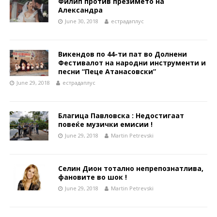
Филип против презимето на
Александра
June 30, 2018
естрадаплус
Викендов по 44-ти пат во Долнени
Фестивалот на народни инструменти и
песни “Пеце Атанасовски”
June 29, 2018
естрадаплус
Благица Павловска : Недостигаат
повеќе музички емисии !
June 29, 2018
Martin Petrevski
Селин Дион тотално непрепознатлива,
фановите во шок !
June 29, 2018
Martin Petrevski