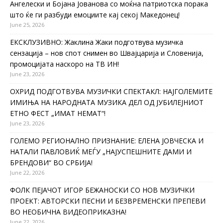
Ангелески и Бојана Јованова со моќна патриотска порака
што ќе ги разбуди емоциите кај секој Македонец!
June 25, 2026
ЕКСКЛУЗИВНО: Жаклина Жаки подготвува музичка
сензација – нов спот снимен во Швајцарија и Словенија,
промоцијата наскоро на ТВ ИН!
June 23, 2026
ОХРИД ПОДГОТВУВА МУЗИЧКИ СПЕКТАКЛ: НАЈГОЛЕМИТЕ
ИМИЊА НА НАРОДНАТА МУЗИКА ДЕЛ ОД ЈУБИЛЕЈНИОТ
ЕТНО ФЕСТ „ИМАТ НЕМАТ“!
June 23, 2026
ГОЛЕМО РЕГИОНАЛНО ПРИЗНАНИЕ: ЕЛЕНА ЈОВЧЕСКА И
НАТАЛИ ПАВЛОВИЌ МЕЃУ „НАЈУСПЕШНИТЕ ДАМИ И
БРЕНДОВИ“ ВО СРБИЈА!
June 22, 2026
ФОЛК ПЕЈАЧОТ ИГОР БЕЖАНОСКИ СО НОВ МУЗИЧКИ
ПРОЕКТ: АВТОРСКИ ПЕСНИ И БЕЗВРЕМЕНСКИ ПРЕПЕВИ
ВО НЕОБИЧНА ВИДЕОПРИКАЗНА!
June 22, 2026