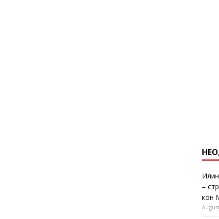
НЕО
Илин
– ст
кон 
August