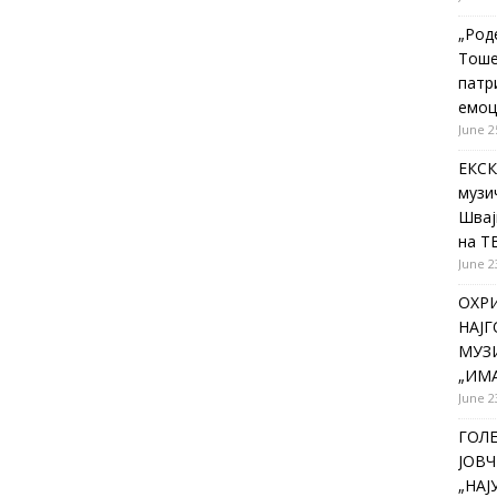
„Род
Тоше
патр
емоц
June 2
ЕКСК
музи
Швај
на Т
June 2
ОХР
НАЈ
МУЗИ
„ИМА
June 2
ГОЛ
ЈОВЧ
„НА