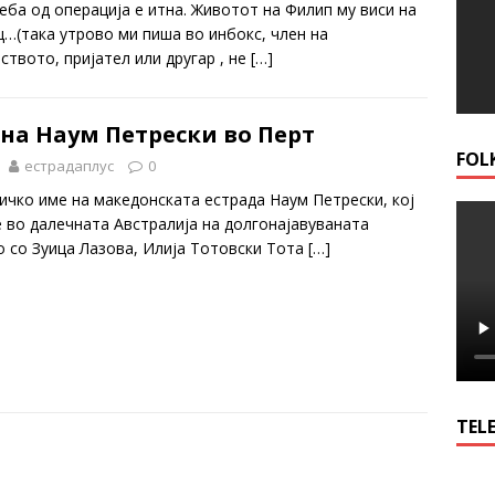
еба од операција е итна. Животот на Филип му виси на
ц…(така утрово ми пиша во инбокс, член на
ството, пријател или другар , не
[…]
на Наум Петрески во Перт
FOL
естрадаплус
0
чко име на македонската естрада Наум Петрески, кој
 во далечната Австралија на долгонајавуваната
о со Зуица Лазова, Илија Тотовски Тота
[…]
TELE