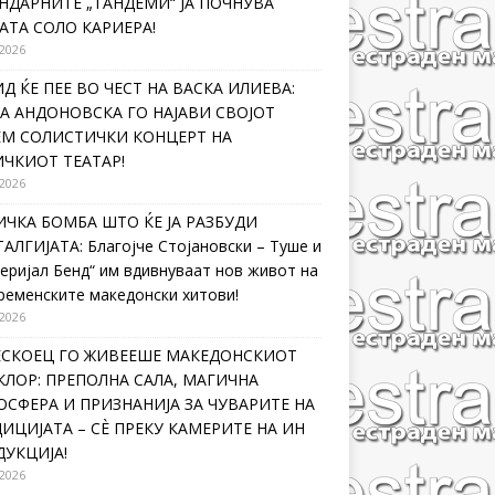
НДАРНИТЕ „ТАНДЕМИ“ ЈА ПОЧНУВА
АТА СОЛО КАРИЕРА!
 2026
Д ЌЕ ПЕЕ ВО ЧЕСТ НА ВАСКА ИЛИЕВА:
А АНДОНОВСКА ГО НАЈАВИ СВОЈОТ
ЕМ СОЛИСТИЧКИ КОНЦЕРТ НА
ЧКИОТ ТЕАТАР!
 2026
ЧКА БОМБА ШТО ЌЕ ЈА РАЗБУДИ
АЛГИЈАТА: Благојче Стојановски – Туше и
еријал Бенд“ им вдивнуваат нов живот на
ременските македонски хитови!
 2026
ЛЕСКОЕЦ ГО ЖИВЕЕШЕ МАКЕДОНСКИОТ
ЛОР: ПРЕПОЛНА САЛА, МАГИЧНА
СФЕРА И ПРИЗНАНИЈА ЗА ЧУВАРИТЕ НА
ИЦИЈАТА – СÈ ПРЕКУ КАМЕРИТЕ НА ИН
УКЦИЈА!
 2026