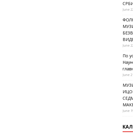
СРБИ
June 2
ФОЛК
МУЗИ
БЕЗ
ВИД
June 2
По у
Наун
глав
June 2
МУЗ
ИЦОВ
СЕДМ
МАК
June 1
КАЛ