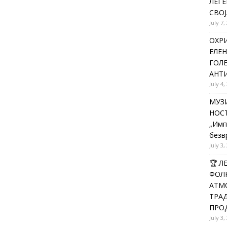
ЛЕГЕ
СВОЈ
July 7,
ОХРИ
ЕЛЕН
ГОЛ
АНТИ
July 4,
МУЗИ
НОСТ
„Имп
безв
July 3,
🏆 
ФОЛК
АТМО
ТРАД
ПРОД
July 3,