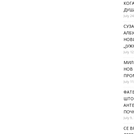
КОГА
ДУША
July 24
СУЗА
АЛБУ
НОВ
„ЈУЖ
July 12
МИЛ
НОВ 
ПРОМ
July 11
ФАТЕ
ШТО 
АНТЕ
ПОЧ
July 9,
СЕ В