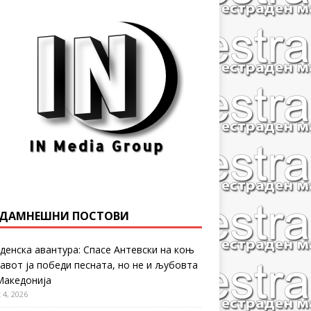
ДАМНЕШНИ ПОСТОВИ
денска авантура: Спасе Антевски на коњ
равот ја победи песната, но не и љубовта
Македонија
 4, 2026