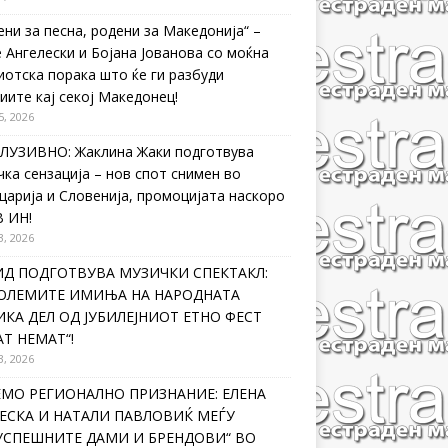
ени за песна, родени за Македонија“ –
 Ангелески и Бојана Јованова со моќна
иотска порака што ќе ги разбуди
иите кај секој Македонец!
5, 2026
ЛУЗИВНО: Жаклина Жаки подготвува
чка сензација – нов спот снимен во
царија и Словенија, промоцијата наскоро
В ИН!
3, 2026
ИД ПОДГОТВУВА МУЗИЧКИ СПЕКТАКЛ:
ГОЛЕМИТЕ ИМИЊА НА НАРОДНАТА
КА ДЕЛ ОД ЈУБИЛЕЈНИОТ ЕТНО ФЕСТ
Т НЕМАТ“!
3, 2026
ЕМО РЕГИОНАЛНО ПРИЗНАНИЕ: ЕЛЕНА
ЕСКА И НАТАЛИ ПАВЛОВИЌ МЕЃУ
ЈУСПЕШНИТЕ ДАМИ И БРЕНДОВИ“ ВО