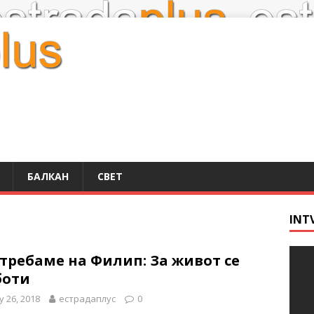
БАЛКАН
СВЕТ
INT
требаме на Филип: За живот се
боти
 26, 2018
естрадаплус
0