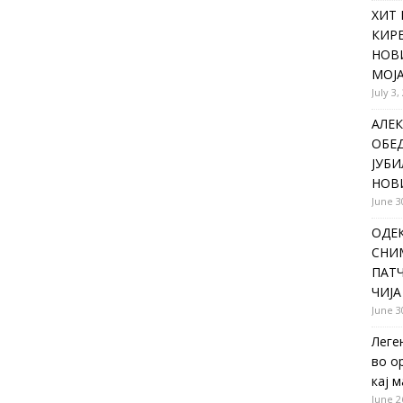
ХИТ 
КИР
НОВ
МОЈА
July 3,
АЛЕК
ОБЕ
ЈУБИ
НОВ
June 3
ОДЕ
СНИ
ПАТЧ
ЧИЈА
June 3
Леге
во о
кај 
June 2