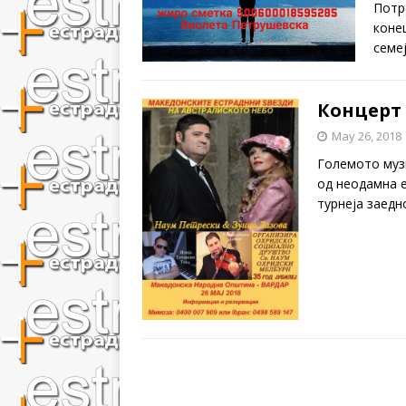
Потр
коне
семеј
Концерт 
May 26, 2018
Големото музи
од неодамна е
турнеја заедн