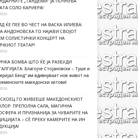
НДАРНИТЕ „ТАНДЕМИ“ ЈА ПОЧНУВА
АТА СОЛО КАРИЕРА!
 2026
Д ЌЕ ПЕЕ ВО ЧЕСТ НА ВАСКА ИЛИЕВА:
А АНДОНОВСКА ГО НАЈАВИ СВОЈОТ
ЕМ СОЛИСТИЧКИ КОНЦЕРТ НА
ЧКИОТ ТЕАТАР!
 2026
ЧКА БОМБА ШТО ЌЕ ЈА РАЗБУДИ
АЛГИЈАТА: Благојче Стојановски – Туше и
еријал Бенд“ им вдивнуваат нов живот на
ременските македонски хитови!
 2026
ЛЕСКОЕЦ ГО ЖИВЕЕШЕ МАКЕДОНСКИОТ
ЛОР: ПРЕПОЛНА САЛА, МАГИЧНА
СФЕРА И ПРИЗНАНИЈА ЗА ЧУВАРИТЕ НА
ИЦИЈАТА – СÈ ПРЕКУ КАМЕРИТЕ НА ИН
УКЦИЈА!
 2026