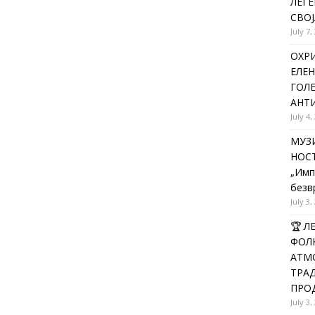
ЛЕГЕ
СВОЈ
July 7,
ОХРИ
ЕЛЕН
ГОЛ
АНТИ
July 4,
МУЗИ
НОСТ
„Имп
безв
July 3,
🏆 
ФОЛК
АТМО
ТРАД
ПРОД
July 3,