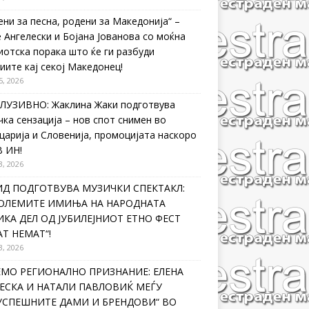
ени за песна, родени за Македонија“ –
 Ангелески и Бојана Јованова со моќна
иотска порака што ќе ги разбуди
иите кај секој Македонец!
5, 2026
ЛУЗИВНО: Жаклина Жаки подготвува
чка сензација – нов спот снимен во
царија и Словенија, промоцијата наскоро
В ИН!
3, 2026
ИД ПОДГОТВУВА МУЗИЧКИ СПЕКТАКЛ:
ГОЛЕМИТЕ ИМИЊА НА НАРОДНАТА
КА ДЕЛ ОД ЈУБИЛЕЈНИОТ ЕТНО ФЕСТ
Т НЕМАТ“!
3, 2026
ЕМО РЕГИОНАЛНО ПРИЗНАНИЕ: ЕЛЕНА
ЕСКА И НАТАЛИ ПАВЛОВИЌ МЕЃУ
ЈУСПЕШНИТЕ ДАМИ И БРЕНДОВИ“ ВО