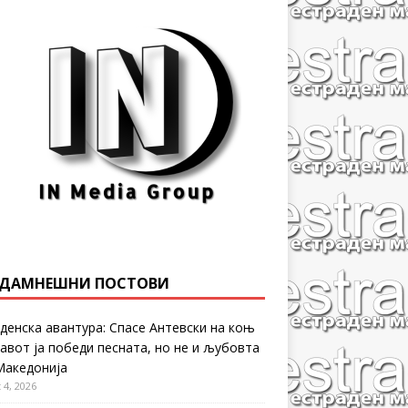
ДАМНЕШНИ ПОСТОВИ
денска авантура: Спасе Антевски на коњ
равот ја победи песната, но не и љубовта
Македонија
 4, 2026