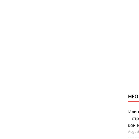
НЕО
Илин
– ст
кон 
August