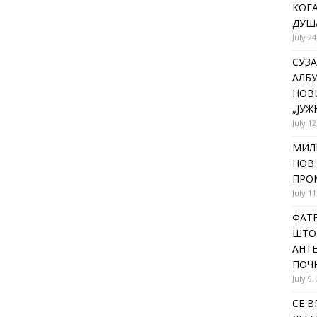
КОГА
ДУША
July 24
СУЗА
АЛБУ
НОВ
„ЈУЖ
July 12
МИЛ
НОВ 
ПРОМ
July 11
ФАТЕ
ШТО 
АНТЕ
ПОЧ
July 9,
СЕ В