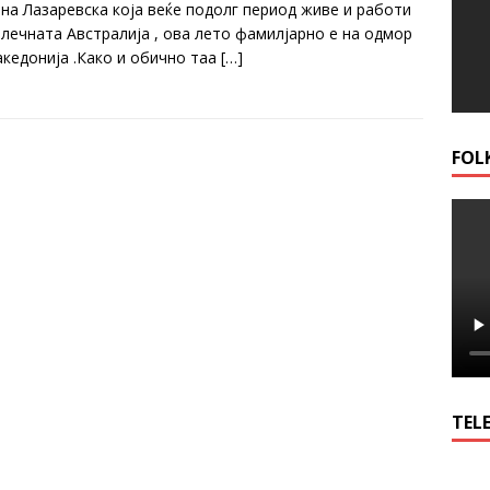
ана Лазаревска која веќе подолг период живе и работи
алечната Австралија , ова лето фамилјарно е на одмор
акедонија .Како и обично таа
[…]
FOL
TELE