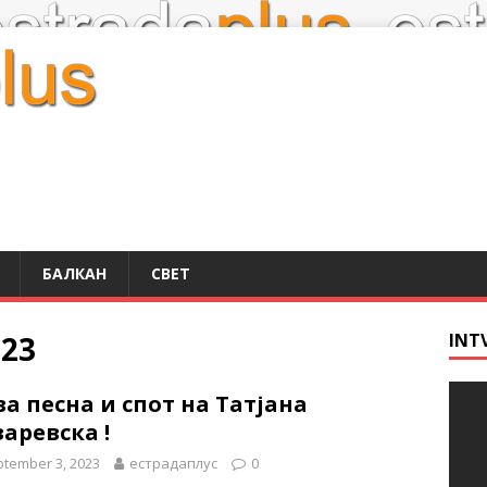
БАЛКАН
СВЕТ
023
INT
а песна и спот на Татјана
аревска !
tember 3, 2023
естрадаплус
0