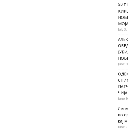
ХИТ 
КИР
НОВ
МОЈА
July 3,
АЛЕК
ОБЕ
ЈУБИ
НОВ
June 3
ОДЕ
СНИ
ПАТЧ
ЧИЈА
June 3
Леге
во о
кај 
June 2