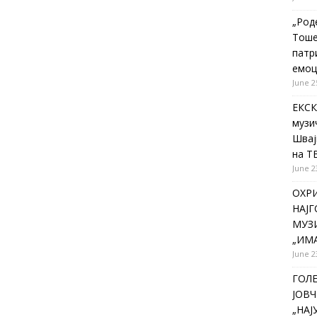
„Род
Тоше
патр
емоц
June 2
ЕКСК
музи
Швај
на Т
June 2
ОХР
НАЈ
МУЗИ
„ИМА
June 2
ГОЛ
ЈОВЧ
„НА