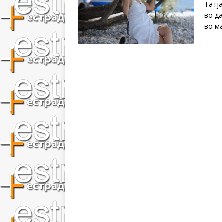
Татј
во д
во м