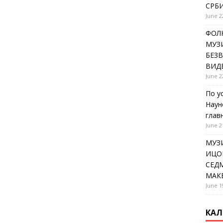
СРБИ
June 2
ФОЛК
МУЗИ
БЕЗ
ВИД
June 2
По у
Наун
глав
June 2
МУЗ
ИЦОВ
СЕДМ
МАК
June 1
КАЛ