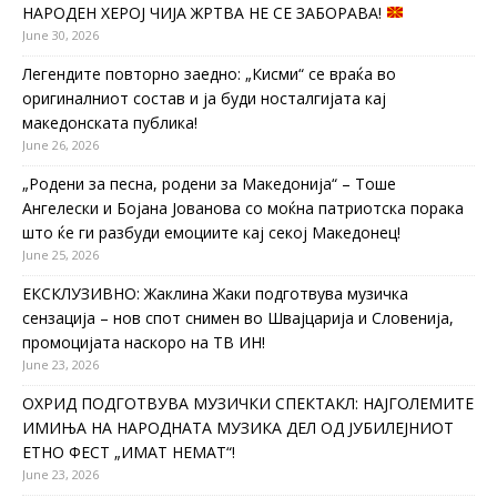
НАРОДЕН ХЕРОЈ ЧИЈА ЖРТВА НЕ СЕ ЗАБОРАВА!
June 30, 2026
Легендите повторно заедно: „Кисми“ се враќа во
оригиналниот состав и ја буди носталгијата кај
македонската публика!
June 26, 2026
„Родени за песна, родени за Македонија“ – Тоше
Ангелески и Бојана Јованова со моќна патриотска порака
што ќе ги разбуди емоциите кај секој Македонец!
June 25, 2026
ЕКСКЛУЗИВНО: Жаклина Жаки подготвува музичка
сензација – нов спот снимен во Швајцарија и Словенија,
промоцијата наскоро на ТВ ИН!
June 23, 2026
ОХРИД ПОДГОТВУВА МУЗИЧКИ СПЕКТАКЛ: НАЈГОЛЕМИТЕ
ИМИЊА НА НАРОДНАТА МУЗИКА ДЕЛ ОД ЈУБИЛЕЈНИОТ
ЕТНО ФЕСТ „ИМАТ НЕМАТ“!
June 23, 2026