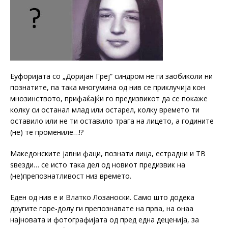
Еуфоријата со „Доријан Греј“ синдром не ги заобиколи ни
познатите, па така многумина од нив се приклучија кон
мнозинството, прифаќајќи го предизвикот да се покаже
колку си останал млад или остарел, колку времето ти
оставило или не ти оставило трага на лицето, а годините
(не) те промениле…!?
Македонските јавни фаци, познати лица, естрадни и ТВ
ѕвезди… се исто така дел од новиот предизвик на
(не)препознатливост низ времето.
Еден од нив е и Влатко Лозаноски. Само што додека
другите горе-долу ги препознавате на прва, на онаа
најновата и фотографијата од пред една деценија, за