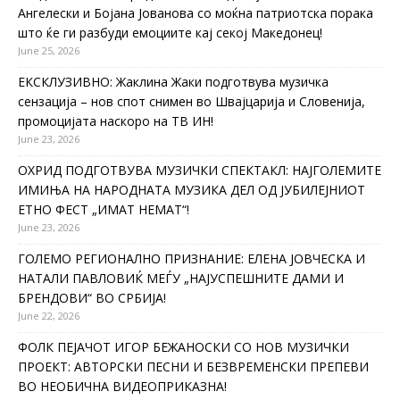
Ангелески и Бојана Јованова со моќна патриотска порака
што ќе ги разбуди емоциите кај секој Македонец!
June 25, 2026
ЕКСКЛУЗИВНО: Жаклина Жаки подготвува музичка
сензација – нов спот снимен во Швајцарија и Словенија,
промоцијата наскоро на ТВ ИН!
June 23, 2026
ОХРИД ПОДГОТВУВА МУЗИЧКИ СПЕКТАКЛ: НАЈГОЛЕМИТЕ
ИМИЊА НА НАРОДНАТА МУЗИКА ДЕЛ ОД ЈУБИЛЕЈНИОТ
ЕТНО ФЕСТ „ИМАТ НЕМАТ“!
June 23, 2026
ГОЛЕМО РЕГИОНАЛНО ПРИЗНАНИЕ: ЕЛЕНА ЈОВЧЕСКА И
НАТАЛИ ПАВЛОВИЌ МЕЃУ „НАЈУСПЕШНИТЕ ДАМИ И
БРЕНДОВИ“ ВО СРБИЈА!
June 22, 2026
ФОЛК ПЕЈАЧОТ ИГОР БЕЖАНОСКИ СО НОВ МУЗИЧКИ
ПРОЕКТ: АВТОРСКИ ПЕСНИ И БЕЗВРЕМЕНСКИ ПРЕПЕВИ
ВО НЕОБИЧНА ВИДЕОПРИКАЗНА!