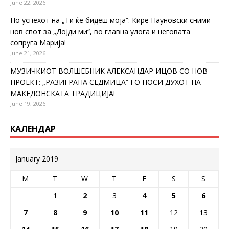
June 22, 2026
По успехот на „Ти ќе бидеш моја“: Кире Науновски сними
нов спот за „Дојди ми“, во главна улога и неговата
сопруга Марија!
June 21, 2026
МУЗИЧКИОТ ВОЛШЕБНИК АЛЕКСАНДАР ИЦОВ СО НОВ
ПРОЕКТ: „РАЗИГРАНА СЕДМИЦА“ ГО НОСИ ДУХОТ НА
МАКЕДОНСКАТА ТРАДИЦИЈА!
June 19, 2026
КАЛЕНДАР
January 2019
M
T
W
T
F
S
S
1
2
3
4
5
6
7
8
9
10
11
12
13