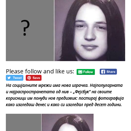
Please follow and like us:
На социјалните мрежи има нова играчка. Најпопуларната
и најраспространетата од нив – „Фејсбук“ на своите
корисници им понуди нов предизвик: постирај фотографија
како изгледаш денес и како си изгледал пред десет години.