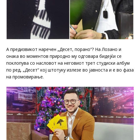
А предизвикот наречен „Десет, порано“? На Лозано и
онака во моментов природно му одговара бидејќи се
поклопува со насловот на неговиот трет студиски албум
по ред, „Десет“ кој штотуку излезе во јавноста и е во фаза
на промовирање.