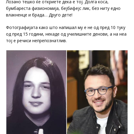
Лозано тешко ќе откриете дека е тој. Долга коса,
бумбареста физиономија, бејбифејс лик, без ниту едно
влакненце и брада… Друго дете!
Фотографијата како што напишал му е не од пред 10 туку
од пред 15 години, некаде од училишните денови, а на неа
тој е речиси непрепознатлив.