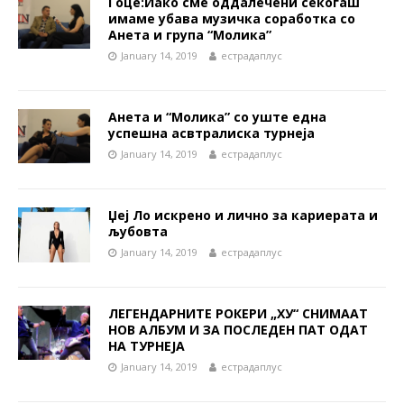
Гоце:Иако сме оддалечени секогаш
имаме убава музичка соработка со
Анета и група “Молика”
January 14, 2019
естрадаплус
Анета и “Молика” со уште една
успешна асвтралиска турнеја
January 14, 2019
естрадаплус
Џеј Ло искрено и лично за кариерата и
љубовта
January 14, 2019
естрадаплус
ЛЕГЕНДАРНИТЕ РОКЕРИ „ХУ“ СНИМААТ
НОВ АЛБУМ И ЗА ПОСЛЕДЕН ПАТ ОДАТ
НА ТУРНЕЈА
January 14, 2019
естрадаплус