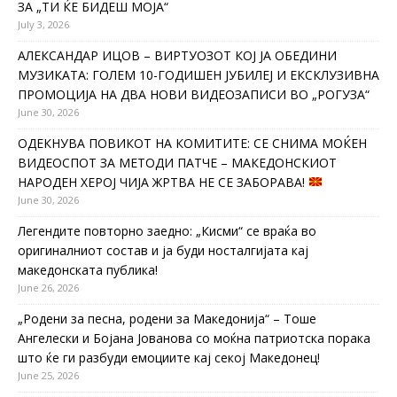
ЗА „ТИ ЌЕ БИДЕШ МОЈА“
July 3, 2026
АЛЕКСАНДАР ИЦОВ – ВИРТУОЗОТ КОЈ ЈА ОБЕДИНИ
МУЗИКАТА: ГОЛЕМ 10-ГОДИШЕН ЈУБИЛЕЈ И ЕКСКЛУЗИВНА
ПРОМОЦИЈА НА ДВА НОВИ ВИДЕОЗАПИСИ ВО „РОГУЗА“
June 30, 2026
ОДЕКНУВА ПОВИКОТ НА КОМИТИТЕ: СЕ СНИМА МОЌЕН
ВИДЕОСПОТ ЗА МЕТОДИ ПАТЧЕ – МАКЕДОНСКИОТ
НАРОДЕН ХЕРОЈ ЧИЈА ЖРТВА НЕ СЕ ЗАБОРАВА!
June 30, 2026
Легендите повторно заедно: „Кисми“ се враќа во
оригиналниот состав и ја буди носталгијата кај
македонската публика!
June 26, 2026
„Родени за песна, родени за Македонија“ – Тоше
Ангелески и Бојана Јованова со моќна патриотска порака
што ќе ги разбуди емоциите кај секој Македонец!
June 25, 2026