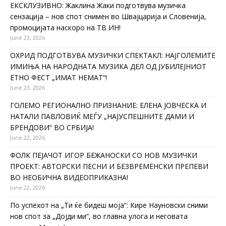
ЕКСКЛУЗИВНО: Жаклина Жаки подготвува музичка
сензација – нов спот снимен во Швајцарија и Словенија,
промоцијата наскоро на ТВ ИН!
June 23, 2026
ОХРИД ПОДГОТВУВА МУЗИЧКИ СПЕКТАКЛ: НАЈГОЛЕМИТЕ
ИМИЊА НА НАРОДНАТА МУЗИКА ДЕЛ ОД ЈУБИЛЕЈНИОТ
ЕТНО ФЕСТ „ИМАТ НЕМАТ“!
June 23, 2026
ГОЛЕМО РЕГИОНАЛНО ПРИЗНАНИЕ: ЕЛЕНА ЈОВЧЕСКА И
НАТАЛИ ПАВЛОВИЌ МЕЃУ „НАЈУСПЕШНИТЕ ДАМИ И
БРЕНДОВИ“ ВО СРБИЈА!
June 22, 2026
ФОЛК ПЕЈАЧОТ ИГОР БЕЖАНОСКИ СО НОВ МУЗИЧКИ
ПРОЕКТ: АВТОРСКИ ПЕСНИ И БЕЗВРЕМЕНСКИ ПРЕПЕВИ
ВО НЕОБИЧНА ВИДЕОПРИКАЗНА!
June 22, 2026
По успехот на „Ти ќе бидеш моја“: Кире Науновски сними
нов спот за „Дојди ми“, во главна улога и неговата