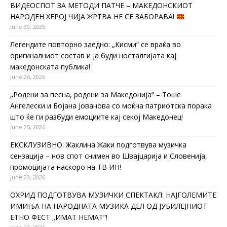
ВИДЕОСПОТ ЗА МЕТОДИ ПАТЧЕ – МАКЕДОНСКИОТ
НАРОДЕН ХЕРОЈ ЧИЈА ЖРТВА НЕ СЕ ЗАБОРАВА!
June 30, 2026
Легендите повторно заедно: „Кисми“ се враќа во
оригиналниот состав и ја буди носталгијата кај
македонската публика!
June 26, 2026
„Родени за песна, родени за Македонија“ – Тоше
Ангелески и Бојана Јованова со моќна патриотска порака
што ќе ги разбуди емоциите кај секој Македонец!
June 25, 2026
ЕКСКЛУЗИВНО: Жаклина Жаки подготвува музичка
сензација – нов спот снимен во Швајцарија и Словенија,
промоцијата наскоро на ТВ ИН!
June 23, 2026
ОХРИД ПОДГОТВУВА МУЗИЧКИ СПЕКТАКЛ: НАЈГОЛЕМИТЕ
ИМИЊА НА НАРОДНАТА МУЗИКА ДЕЛ ОД ЈУБИЛЕЈНИОТ
ЕТНО ФЕСТ „ИМАТ НЕМАТ“!