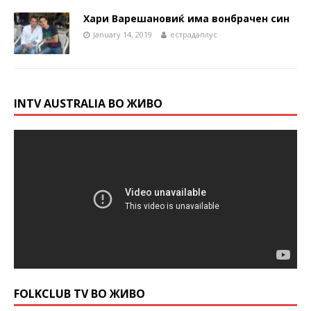
Хари Варешановиќ има вонбрачен син
January 14, 2019
естрадаплус
INTV AUSTRALIA ВО ЖИВО
FOLKCLUB TV ВО ЖИВО