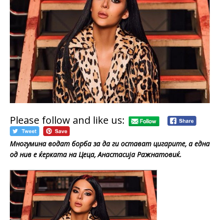
Please follow and like us:
Многумина водат борба за да ги остават цигарите, а една
од нив е ќерката на Цеца, Анастасија Ражнатовиќ.