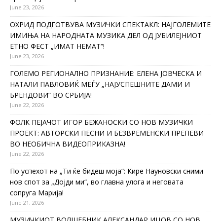
June 23, 2026
ОХРИД ПОДГОТВУВА МУЗИЧКИ СПЕКТАКЛ: НАЈГОЛЕМИТЕ
ИМИЊА НА НАРОДНАТА МУЗИКА ДЕЛ ОД ЈУБИЛЕЈНИОТ
ЕТНО ФЕСТ „ИМАТ НЕМАТ“!
June 23, 2026
ГОЛЕМО РЕГИОНАЛНО ПРИЗНАНИЕ: ЕЛЕНА ЈОВЧЕСКА И
НАТАЛИ ПАВЛОВИЌ МЕЃУ „НАЈУСПЕШНИТЕ ДАМИ И
БРЕНДОВИ“ ВО СРБИЈА!
June 22, 2026
ФОЛК ПЕЈАЧОТ ИГОР БЕЖАНОСКИ СО НОВ МУЗИЧКИ
ПРОЕКТ: АВТОРСКИ ПЕСНИ И БЕЗВРЕМЕНСКИ ПРЕПЕВИ
ВО НЕОБИЧНА ВИДЕОПРИКАЗНА!
June 22, 2026
По успехот на „Ти ќе бидеш моја“: Кире Науновски сними
нов спот за „Дојди ми“, во главна улога и неговата
сопруга Марија!
June 21, 2026
МУЗИЧКИОТ ВОЛШЕБНИК АЛЕКСАНДАР ИЦОВ СО НОВ