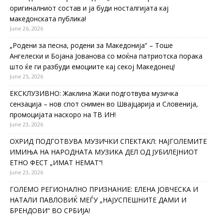
оригиналниот состав и ја буди носталгијата кај
македонската публика!
June 26, 2026
„Родени за песна, родени за Македонија“ – Тоше
Ангелески и Бојана Јованова со моќна патриотска порака
што ќе ги разбуди емоциите кај секој Македонец!
June 25, 2026
ЕКСКЛУЗИВНО: Жаклина Жаки подготвува музичка
сензација – нов спот снимен во Швајцарија и Словенија,
промоцијата наскоро на ТВ ИН!
June 23, 2026
ОХРИД ПОДГОТВУВА МУЗИЧКИ СПЕКТАКЛ: НАЈГОЛЕМИТЕ
ИМИЊА НА НАРОДНАТА МУЗИКА ДЕЛ ОД ЈУБИЛЕЈНИОТ
ЕТНО ФЕСТ „ИМАТ НЕМАТ“!
June 23, 2026
ГОЛЕМО РЕГИОНАЛНО ПРИЗНАНИЕ: ЕЛЕНА ЈОВЧЕСКА И
НАТАЛИ ПАВЛОВИЌ МЕЃУ „НАЈУСПЕШНИТЕ ДАМИ И
БРЕНДОВИ“ ВО СРБИЈА!