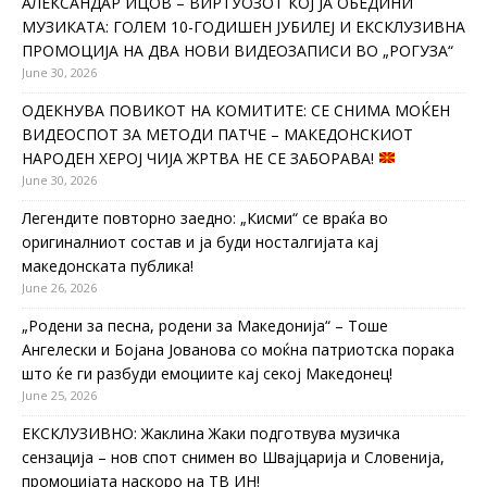
АЛЕКСАНДАР ИЦОВ – ВИРТУОЗОТ КОЈ ЈА ОБЕДИНИ
МУЗИКАТА: ГОЛЕМ 10-ГОДИШЕН ЈУБИЛЕЈ И ЕКСКЛУЗИВНА
ПРОМОЦИЈА НА ДВА НОВИ ВИДЕОЗАПИСИ ВО „РОГУЗА“
June 30, 2026
ОДЕКНУВА ПОВИКОТ НА КОМИТИТЕ: СЕ СНИМА МОЌЕН
ВИДЕОСПОТ ЗА МЕТОДИ ПАТЧЕ – МАКЕДОНСКИОТ
НАРОДЕН ХЕРОЈ ЧИЈА ЖРТВА НЕ СЕ ЗАБОРАВА!
June 30, 2026
Легендите повторно заедно: „Кисми“ се враќа во
оригиналниот состав и ја буди носталгијата кај
македонската публика!
June 26, 2026
„Родени за песна, родени за Македонија“ – Тоше
Ангелески и Бојана Јованова со моќна патриотска порака
што ќе ги разбуди емоциите кај секој Македонец!
June 25, 2026
ЕКСКЛУЗИВНО: Жаклина Жаки подготвува музичка
сензација – нов спот снимен во Швајцарија и Словенија,
промоцијата наскоро на ТВ ИН!