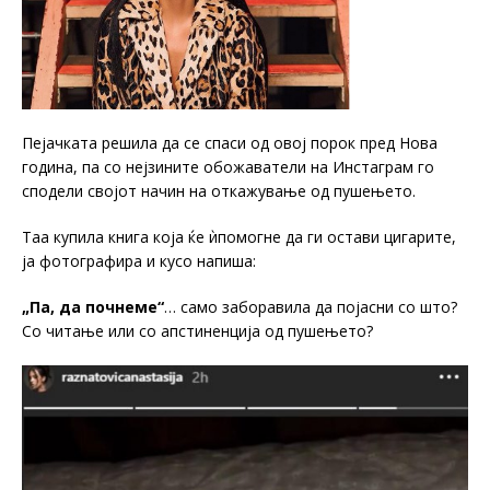
Пејачката решила да се спаси од овој порок пред Нова
година, па со нејзините обожаватели на Инстаграм го
сподели својот начин на откажување од пушењето.
Таа купила книга која ќе ѝпомогне да ги остави цигарите,
ја фотографира и кусо напиша:
„Па, да почнеме“
… само заборавила да појасни со што?
Со читање или со апстиненција од пушењето?