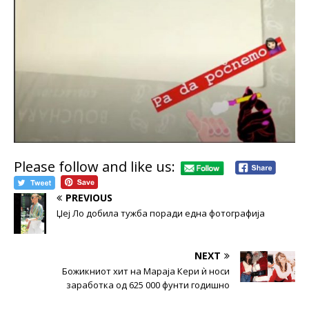
Please follow and like us:
PREVIOUS
Џеј Ло добила тужба поради една фотографија
NEXT
Божикниот хит на Мараја Кери ѝ носи
заработка од 625 000 фунти годишно