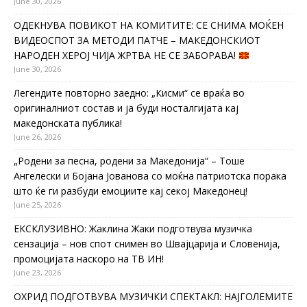
June 30, 2026
ОДЕКНУВА ПОВИКОТ НА КОМИТИТЕ: СЕ СНИМА МОЌЕН
ВИДЕОСПОТ ЗА МЕТОДИ ПАТЧЕ – МАКЕДОНСКИОТ
НАРОДЕН ХЕРОЈ ЧИЈА ЖРТВА НЕ СЕ ЗАБОРАВА!
June 30, 2026
Легендите повторно заедно: „Кисми“ се враќа во
оригиналниот состав и ја буди носталгијата кај
македонската публика!
June 26, 2026
„Родени за песна, родени за Македонија“ – Тоше
Ангелески и Бојана Јованова со моќна патриотска порака
што ќе ги разбуди емоциите кај секој Македонец!
June 25, 2026
ЕКСКЛУЗИВНО: Жаклина Жаки подготвува музичка
сензација – нов спот снимен во Швајцарија и Словенија,
промоцијата наскоро на ТВ ИН!
June 23, 2026
ОХРИД ПОДГОТВУВА МУЗИЧКИ СПЕКТАКЛ: НАЈГОЛЕМИТЕ