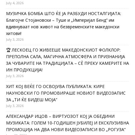
July 4, 2026
МУЗИЧКА БОМБА ШТО ЌЕ ЈА РАЗБУДИ НОСТАЛГИЈАТА:
Благојче Стојановски – Туше и „Империјал Бенд“ им
вдивнуваат нов живот на безвременските македонски
хитови!
July 3, 2026
🏆 ЛЕСКОЕЦ ГО ЖИВЕЕШЕ МАКЕДОНСКИОТ ФОЛКЛОР:
ПРЕПОЛНА САЛА, МАГИЧНА АТМОСФЕРА И ПРИЗНАНИЈА
ЗА ЧУВАРИТЕ НА ТРАДИЦИЈАТА – СÈ ПРЕКУ КАМЕРИТЕ НА
ИН ПРОДУКЦИЈА!
July 3, 2026
ХИТ КОЈ ВЕЌЕ ГО ОСВОЈУВА ПУБЛИКАТА: КИРЕ
НАУНОВСКИ ГО ПРОМОВИРАШЕ НОВИОТ ВИДЕОЗАПИС
ЗА „ТИ ЌЕ БИДЕШ МОЈА“
July 3, 2026
АЛЕКСАНДАР ИЦОВ – ВИРТУОЗОТ КОЈ ЈА ОБЕДИНИ
МУЗИКАТА: ГОЛЕМ 10-ГОДИШЕН ЈУБИЛЕЈ И ЕКСКЛУЗИВНА
ПРОМОЦИЈА НА ДВА НОВИ ВИДЕОЗАПИСИ ВО „РОГУЗА“