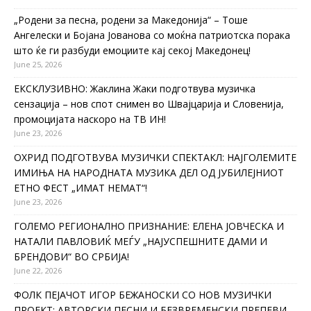
„Родени за песна, родени за Македонија“ – Тоше
Ангелески и Бојана Јованова со моќна патриотска порака
што ќе ги разбуди емоциите кај секој Македонец!
June 25, 2026
ЕКСКЛУЗИВНО: Жаклина Жаки подготвува музичка
сензација – нов спот снимен во Швајцарија и Словенија,
промоцијата наскоро на ТВ ИН!
June 23, 2026
ОХРИД ПОДГОТВУВА МУЗИЧКИ СПЕКТАКЛ: НАЈГОЛЕМИТЕ
ИМИЊА НА НАРОДНАТА МУЗИКА ДЕЛ ОД ЈУБИЛЕЈНИОТ
ЕТНО ФЕСТ „ИМАТ НЕМАТ“!
June 23, 2026
ГОЛЕМО РЕГИОНАЛНО ПРИЗНАНИЕ: ЕЛЕНА ЈОВЧЕСКА И
НАТАЛИ ПАВЛОВИЌ МЕЃУ „НАЈУСПЕШНИТЕ ДАМИ И
БРЕНДОВИ“ ВО СРБИЈА!
June 22, 2026
ФОЛК ПЕЈАЧОТ ИГОР БЕЖАНОСКИ СО НОВ МУЗИЧКИ
ПРОЕКТ: АВТОРСКИ ПЕСНИ И БЕЗВРЕМЕНСКИ ПРЕПЕВИ