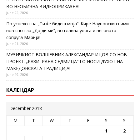
ВО НЕОБИЧНА ВИДЕОПРИКАЗНА!
June 22, 2026
По успехот на „Ти ќе бидеш моја“: Кире Науновски сними
нов спот за „Дојди ми“, во главна улога и неговата
сопруга Марија!
June 21, 2026
МУЗИЧКИОТ ВОЛШЕБНИК АЛЕКСАНДАР ИЦОВ СО НОВ
ПРОЕКТ: „РАЗИГРАНА СЕДМИЦА“ ГО НОСИ ДУХОТ НА
МАКЕДОНСКАТА ТРАДИЦИЈА!
June 19, 2026
КАЛЕНДАР
December 2018
M
T
W
T
F
S
S
1
2