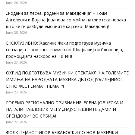
June 26, 2026
„Родени за песна, родени за Македонија“ – Тоше
Ангелески и Бојана Јованова со моќна патриотска порака
што ќе ги разбуди емоциите кај секој Македонец!
June 25, 2026
ЕКСКЛУЗИВНО: Жаклина Жаки подготвува музичка
сензација – нов спот снимен во Швајцарија и Словенија,
промоцијата наскоро на ТВ ИН!
June 23, 2026
ОХРИД ПОДГОТВУВА МУЗИЧКИ СПЕКТАКЛ: НАЈГОЛЕМИТЕ
ИМИЊА НА НАРОДНАТА МУЗИКА ДЕЛ ОД ЈУБИЛЕЈНИОТ
ЕТНО ФЕСТ „ИМАТ НЕМАТ“!
June 23, 2026
ГОЛЕМО РЕГИОНАЛНО ПРИЗНАНИЕ: ЕЛЕНА ЈОВЧЕСКА И
НАТАЛИ ПАВЛОВИЌ МЕЃУ „НАЈУСПЕШНИТЕ ДАМИ И
БРЕНДОВИ“ ВО СРБИЈА!
June 22, 2026
ФОЛК ПЕЈАЧОТ ИГОР БЕЖАНОСКИ СО НОВ МУЗИЧКИ