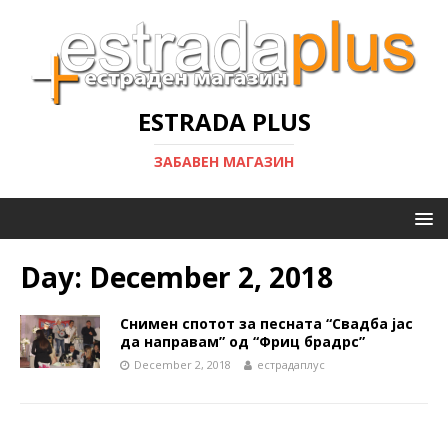
ESTRADA PLUS
ЗАБАВЕН МАГАЗИН
Day:
December 2, 2018
Снимен спотот за песната “Свадба јас
да направам” од “Фриц брадрс”
December 2, 2018
естрадаплус