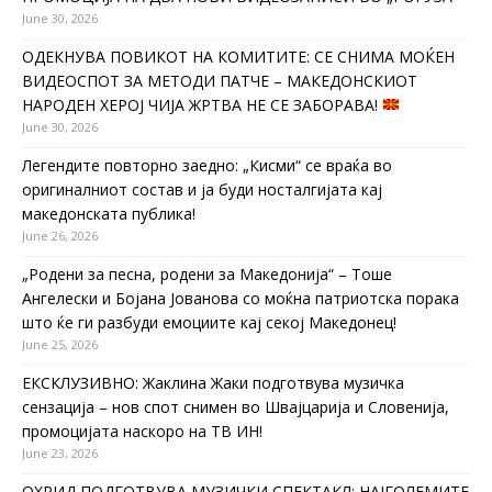
June 30, 2026
ОДЕКНУВА ПОВИКОТ НА КОМИТИТЕ: СЕ СНИМА МОЌЕН
ВИДЕОСПОТ ЗА МЕТОДИ ПАТЧЕ – МАКЕДОНСКИОТ
НАРОДЕН ХЕРОЈ ЧИЈА ЖРТВА НЕ СЕ ЗАБОРАВА!
June 30, 2026
Легендите повторно заедно: „Кисми“ се враќа во
оригиналниот состав и ја буди носталгијата кај
македонската публика!
June 26, 2026
„Родени за песна, родени за Македонија“ – Тоше
Ангелески и Бојана Јованова со моќна патриотска порака
што ќе ги разбуди емоциите кај секој Македонец!
June 25, 2026
ЕКСКЛУЗИВНО: Жаклина Жаки подготвува музичка
сензација – нов спот снимен во Швајцарија и Словенија,
промоцијата наскоро на ТВ ИН!
June 23, 2026
ОХРИД ПОДГОТВУВА МУЗИЧКИ СПЕКТАКЛ: НАЈГОЛЕМИТЕ