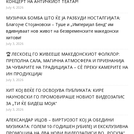
КОНЦЕРТ НА АНТИЧКИОТ ТЕАТАР!
July 4, 2026
МУЗИЧКА БОМБА ШТО ЌЕ ЈА РАЗБУДИ НОСТАЛГИЈАТА:
Благојче Стојановски – Туше и „Империјал Бенд“ им
вдивнуваат нов живот на безвременските македонски
хитови!
July 3, 2026
🏆 ЛЕСКОЕЦ ГО ЖИВЕЕШЕ МАКЕДОНСКИОТ ФОЛКЛОР:
ПРЕПОЛНА САЛА, МАГИЧНА АТМОСФЕРА И ПРИЗНАНИЈА
ЗА ЧУВАРИТЕ НА ТРАДИЦИЈАТА – СÈ ПРЕКУ КАМЕРИТЕ НА
ИН ПРОДУКЦИЈА!
July 3, 2026
ХИТ КОЈ ВЕЌЕ ГО ОСВОЈУВА ПУБЛИКАТА: КИРЕ
НАУНОВСКИ ГО ПРОМОВИРАШЕ НОВИОТ ВИДЕОЗАПИС
ЗА „ТИ ЌЕ БИДЕШ МОЈА“
July 3, 2026
АЛЕКСАНДАР ИЦОВ – ВИРТУОЗОТ КОЈ ЈА ОБЕДИНИ
МУЗИКАТА: ГОЛЕМ 10-ГОДИШЕН ЈУБИЛЕЈ И ЕКСКЛУЗИВНА
ПРОМОЦИЈА НА ДВА НОВИ ВИДЕОЗАПИСИ ВО „РОГУЗА“