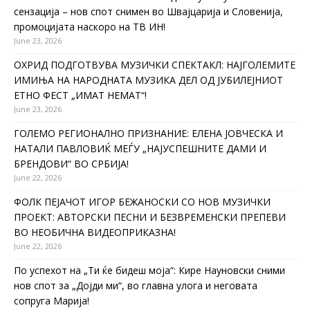
сензација – нов спот снимен во Швајцарија и Словенија,
промоцијата наскоро на ТВ ИН!
June 23, 2026
ОХРИД ПОДГОТВУВА МУЗИЧКИ СПЕКТАКЛ: НАЈГОЛЕМИТЕ
ИМИЊА НА НАРОДНАТА МУЗИКА ДЕЛ ОД ЈУБИЛЕЈНИОТ
ЕТНО ФЕСТ „ИМАТ НЕМАТ“!
June 23, 2026
ГОЛЕМО РЕГИОНАЛНО ПРИЗНАНИЕ: ЕЛЕНА ЈОВЧЕСКА И
НАТАЛИ ПАВЛОВИЌ МЕЃУ „НАЈУСПЕШНИТЕ ДАМИ И
БРЕНДОВИ“ ВО СРБИЈА!
June 22, 2026
ФОЛК ПЕЈАЧОТ ИГОР БЕЖАНОСКИ СО НОВ МУЗИЧКИ
ПРОЕКТ: АВТОРСКИ ПЕСНИ И БЕЗВРЕМЕНСКИ ПРЕПЕВИ
ВО НЕОБИЧНА ВИДЕОПРИКАЗНА!
June 22, 2026
По успехот на „Ти ќе бидеш моја“: Кире Науновски сними
нов спот за „Дојди ми“, во главна улога и неговата
сопруга Марија!