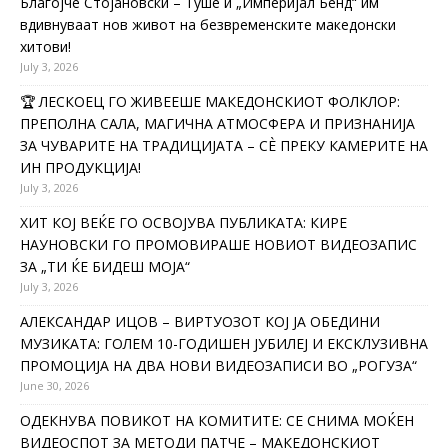
Благојче Стојановски – Туше и „Империјал Бенд“ им
вдивнуваат нов живот на безвременските македонски
хитови!
July 3, 2026
🏆 ЛЕСКОЕЦ ГО ЖИВЕЕШЕ МАКЕДОНСКИОТ ФОЛКЛОР:
ПРЕПОЛНА САЛА, МАГИЧНА АТМОСФЕРА И ПРИЗНАНИЈА
ЗА ЧУВАРИТЕ НА ТРАДИЦИЈАТА – СÈ ПРЕКУ КАМЕРИТЕ НА
ИН ПРОДУКЦИЈА!
July 3, 2026
ХИТ КОЈ ВЕЌЕ ГО ОСВОЈУВА ПУБЛИКАТА: КИРЕ
НАУНОВСКИ ГО ПРОМОВИРАШЕ НОВИОТ ВИДЕОЗАПИС
ЗА „ТИ ЌЕ БИДЕШ МОЈА“
July 3, 2026
АЛЕКСАНДАР ИЦОВ – ВИРТУОЗОТ КОЈ ЈА ОБЕДИНИ
МУЗИКАТА: ГОЛЕМ 10-ГОДИШЕН ЈУБИЛЕЈ И ЕКСКЛУЗИВНА
ПРОМОЦИЈА НА ДВА НОВИ ВИДЕОЗАПИСИ ВО „РОГУЗА“
June 30, 2026
ОДЕКНУВА ПОВИКОТ НА КОМИТИТЕ: СЕ СНИМА МОЌЕН
ВИДЕОСПОТ ЗА МЕТОДИ ПАТЧЕ – МАКЕДОНСКИОТ