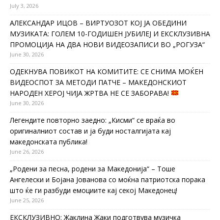
July 3, 2026
АЛЕКСАНДАР ИЦОВ – ВИРТУОЗОТ КОЈ ЈА ОБЕДИНИ
МУЗИКАТА: ГОЛЕМ 10-ГОДИШЕН ЈУБИЛЕЈ И ЕКСКЛУЗИВНА
ПРОМОЦИЈА НА ДВА НОВИ ВИДЕОЗАПИСИ ВО „РОГУЗА“
June 30, 2026
ОДЕКНУВА ПОВИКОТ НА КОМИТИТЕ: СЕ СНИМА МОЌЕН
ВИДЕОСПОТ ЗА МЕТОДИ ПАТЧЕ – МАКЕДОНСКИОТ
НАРОДЕН ХЕРОЈ ЧИЈА ЖРТВА НЕ СЕ ЗАБОРАВА!
June 30, 2026
Легендите повторно заедно: „Кисми“ се враќа во
оригиналниот состав и ја буди носталгијата кај
македонската публика!
June 26, 2026
„Родени за песна, родени за Македонија“ – Тоше
Ангелески и Бојана Јованова со моќна патриотска порака
што ќе ги разбуди емоциите кај секој Македонец!
June 25, 2026
ЕКСКЛУЗИВНО: Жаклина Жаки подготвува музичка