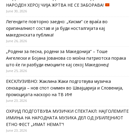
НАРОДЕН ХЕРОЈ ЧИЈА ЖРТВА НЕ СЕ ЗАБОРАВА!
June 30, 2026
Легендите повторно заедно: „Кисми“ се враќа во
оригиналниот состав и ја буди носталгијата кај
македонската публика!
June 26, 2026
„Родени за песна, родени за Македонија“ – Тоше
Ангелески и Бојана Јованова со моќна патриотска порака
што ќе ги разбуди емоциите кај секој Македонец!
June 25, 2026
ЕКСКЛУЗИВНО: Жаклина Жаки подготвува музичка
сензација – нов спот снимен во Швајцарија и Словенија,
промоцијата наскоро на ТВ ИН!
June 23, 2026
ОХРИД ПОДГОТВУВА МУЗИЧКИ СПЕКТАКЛ: НАЈГОЛЕМИТЕ
ИМИЊА НА НАРОДНАТА МУЗИКА ДЕЛ ОД ЈУБИЛЕЈНИОТ
ЕТНО ФЕСТ „ИМАТ НЕМАТ“!
June 23, 2026