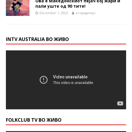
Ова е Македонскиот пејач кој жари и
пали уште од 90 тите!
December 1, 2022
естрадаплус
INTV AUSTRALIA ВО ЖИВО
FOLKCLUB TV ВО ЖИВО