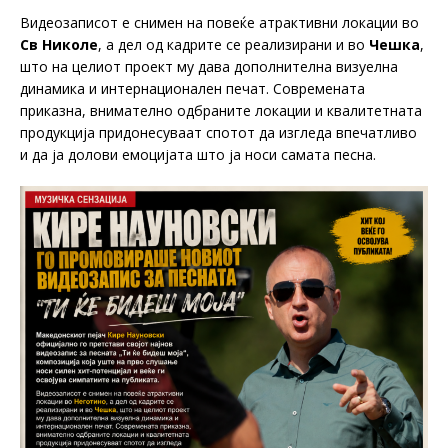
Видеозаписот е снимен на повеќе атрактивни локации во
Св Николе
, а дел од кадрите се реализирани и во
Чешка
,
што на целиот проект му дава дополнителна визуелна
динамика и интернационален печат. Современата
приказна, внимателно одбраните локации и квалитетната
продукција придонесуваат спотот да изгледа впечатливо
и да ја долови емоцијата што ја носи самата песна.