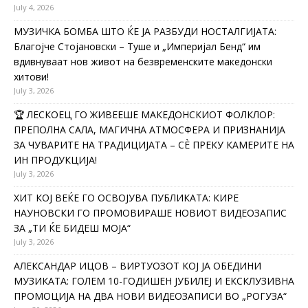
July 4, 2026
МУЗИЧКА БОМБА ШТО ЌЕ ЈА РАЗБУДИ НОСТАЛГИЈАТА:
Благојче Стојановски – Туше и „Империјал Бенд“ им
вдивнуваат нов живот на безвременските македонски
хитови!
July 3, 2026
🏆 ЛЕСКОЕЦ ГО ЖИВЕЕШЕ МАКЕДОНСКИОТ ФОЛКЛОР:
ПРЕПОЛНА САЛА, МАГИЧНА АТМОСФЕРА И ПРИЗНАНИЈА
ЗА ЧУВАРИТЕ НА ТРАДИЦИЈАТА – СÈ ПРЕКУ КАМЕРИТЕ НА
ИН ПРОДУКЦИЈА!
July 3, 2026
ХИТ КОЈ ВЕЌЕ ГО ОСВОЈУВА ПУБЛИКАТА: КИРЕ
НАУНОВСКИ ГО ПРОМОВИРАШЕ НОВИОТ ВИДЕОЗАПИС
ЗА „ТИ ЌЕ БИДЕШ МОЈА“
July 3, 2026
АЛЕКСАНДАР ИЦОВ – ВИРТУОЗОТ КОЈ ЈА ОБЕДИНИ
МУЗИКАТА: ГОЛЕМ 10-ГОДИШЕН ЈУБИЛЕЈ И ЕКСКЛУЗИВНА
ПРОМОЦИЈА НА ДВА НОВИ ВИДЕОЗАПИСИ ВО „РОГУЗА“