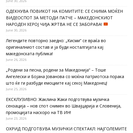
June 30, 2026
ОДЕКНУВА ПОВИКОТ НА КОМИТИТЕ: СЕ СНИМА МОЌЕН
ВИДЕОСПОТ ЗА МЕТОДИ ПАТЧЕ – МАКЕДОНСКИОТ
НАРОДЕН ХЕРОЈ ЧИЈА ЖРТВА НЕ СЕ ЗАБОРАВА!
June 30, 2026
Легендите повторно заедно: „Кисми“ се враќа во
оригиналниот состав и ја буди носталгијата кај
македонската публика!
June 26, 2026
„Родени за песна, родени за Македонија“ – Тоше
Ангелески и Бојана Јованова со моќна патриотска порака
што ќе ги разбуди емоциите кај секој Македонец!
June 25, 2026
ЕКСКЛУЗИВНО: Жаклина Жаки подготвува музичка
сензација – нов спот снимен во Швајцарија и Словенија,
промоцијата наскоро на ТВ ИН!
June 23, 2026
ОХРИД ПОДГОТВУВА МУЗИЧКИ СПЕКТАКЛ: НАЈГОЛЕМИТЕ