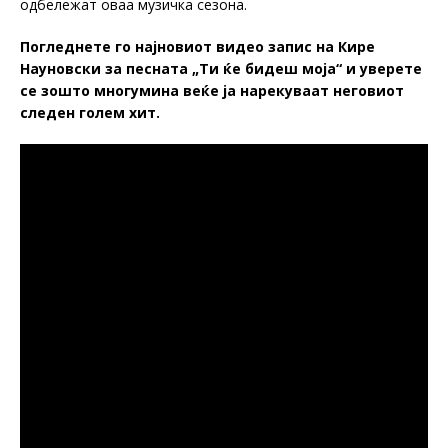
одбележат оваа музичка сезона.
Погледнете го најновиот видео запис на Кире
Науновски за песната „Ти ќе бидеш моја“ и уверете
се зошто многумина веќе ја нарекуваат неговиот
следен голем хит.