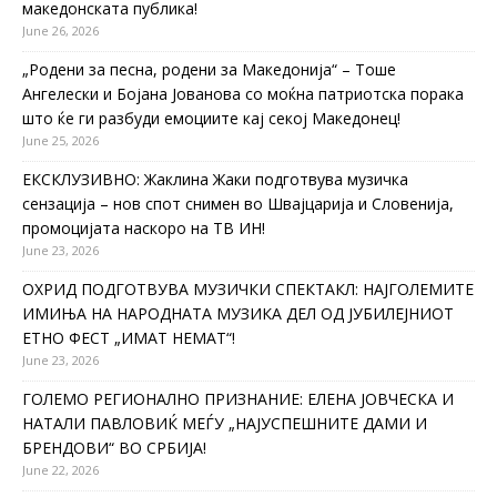
македонската публика!
June 26, 2026
„Родени за песна, родени за Македонија“ – Тоше
Ангелески и Бојана Јованова со моќна патриотска порака
што ќе ги разбуди емоциите кај секој Македонец!
June 25, 2026
ЕКСКЛУЗИВНО: Жаклина Жаки подготвува музичка
сензација – нов спот снимен во Швајцарија и Словенија,
промоцијата наскоро на ТВ ИН!
June 23, 2026
ОХРИД ПОДГОТВУВА МУЗИЧКИ СПЕКТАКЛ: НАЈГОЛЕМИТЕ
ИМИЊА НА НАРОДНАТА МУЗИКА ДЕЛ ОД ЈУБИЛЕЈНИОТ
ЕТНО ФЕСТ „ИМАТ НЕМАТ“!
June 23, 2026
ГОЛЕМО РЕГИОНАЛНО ПРИЗНАНИЕ: ЕЛЕНА ЈОВЧЕСКА И
НАТАЛИ ПАВЛОВИЌ МЕЃУ „НАЈУСПЕШНИТЕ ДАМИ И
БРЕНДОВИ“ ВО СРБИЈА!
June 22, 2026