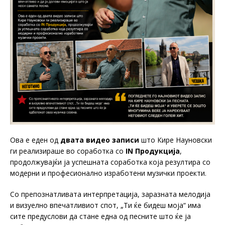
Ова е еден од
двата видео записи
што Кире Науновски
ги реализираше во соработка со
IN Продукција
,
продолжувајќи ја успешната соработка која резултира со
модерни и професионално изработени музички проекти.
Со препознатливата интерпретација, заразната мелодија
и визуелно впечатливиот спот, „Ти ќе бидеш моја“ има
сите предуслови да стане една од песните што ќе ја