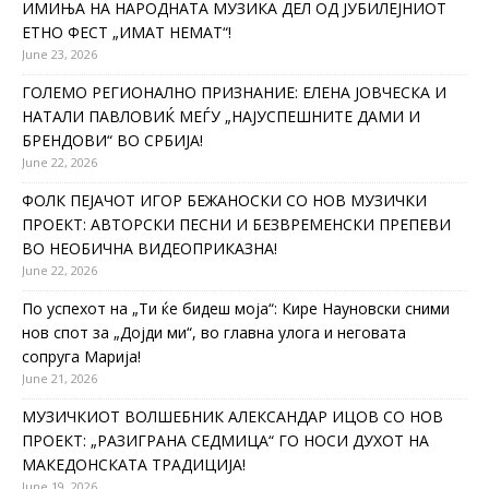
ИМИЊА НА НАРОДНАТА МУЗИКА ДЕЛ ОД ЈУБИЛЕЈНИОТ
ЕТНО ФЕСТ „ИМАТ НЕМАТ“!
June 23, 2026
ГОЛЕМО РЕГИОНАЛНО ПРИЗНАНИЕ: ЕЛЕНА ЈОВЧЕСКА И
НАТАЛИ ПАВЛОВИЌ МЕЃУ „НАЈУСПЕШНИТЕ ДАМИ И
БРЕНДОВИ“ ВО СРБИЈА!
June 22, 2026
ФОЛК ПЕЈАЧОТ ИГОР БЕЖАНОСКИ СО НОВ МУЗИЧКИ
ПРОЕКТ: АВТОРСКИ ПЕСНИ И БЕЗВРЕМЕНСКИ ПРЕПЕВИ
ВО НЕОБИЧНА ВИДЕОПРИКАЗНА!
June 22, 2026
По успехот на „Ти ќе бидеш моја“: Кире Науновски сними
нов спот за „Дојди ми“, во главна улога и неговата
сопруга Марија!
June 21, 2026
МУЗИЧКИОТ ВОЛШЕБНИК АЛЕКСАНДАР ИЦОВ СО НОВ
ПРОЕКТ: „РАЗИГРАНА СЕДМИЦА“ ГО НОСИ ДУХОТ НА
МАКЕДОНСКАТА ТРАДИЦИЈА!
June 19, 2026