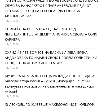
ФАТЕН СО МАСНИ РАЦЕ И ВО АВТОСЕРВИС! ШТО МУ СЕ
СЛУЧУВА НА ФОЛКЕРОТ СПАСЕ АНТЕВСКИ? ПЕЈАЧОТ
ОСТАНАЛ БЕЗ СЦЕНА И ПОЧНАЛ ДА ПОПРАВА
АВТОМОБИЛИ?!
July 9, 2026
СЕ ВРАЌА НА ГОЛЕМАТА СЦЕНА: ГОРАН ОД
ЛЕГЕНДАРНИТЕ „ТАНДЕМИ“ ЈА ПОЧНУВА СВОЈАТА СОЛО
КАРИЕРА!
July 7, 2026
ОХРИД ЌЕ ПЕЕ ВО ЧЕСТ НА ВАСКА ИЛИЕВА: ЕЛЕНА
АНДОНОВСКА ГО НАЈАВИ СВОЈОТ ГОЛЕМ СОЛИСТИЧКИ
КОНЦЕРТ НА АНТИЧКИОТ ТЕАТАР!
July 4, 2026
МУЗИЧКА БОМБА ШТО ЌЕ ЈА РАЗБУДИ НОСТАЛГИЈАТА:
Благојче Стојановски – Туше и „Империјал Бенд“ им
вдивнуваат нов живот на безвременските македонски
хитови!
July 3, 2026
🏆 ЛЕСКОЕЦ ГО ЖИВЕЕШЕ МАКЕДОНСКИОТ ФОЛКЛОР: