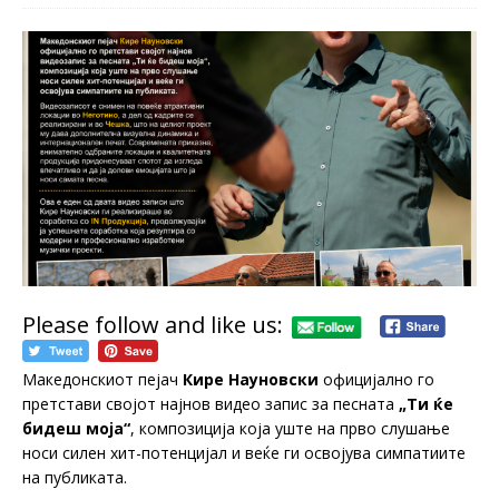
Please follow and like us:
Македонскиот пејач
Кире Науновски
официјално го
претстави својот најнов видео запис за песната
„Ти ќе
бидеш моја“
, композиција која уште на прво слушање
носи силен хит-потенцијал и веќе ги освојува симпатиите
на публиката.