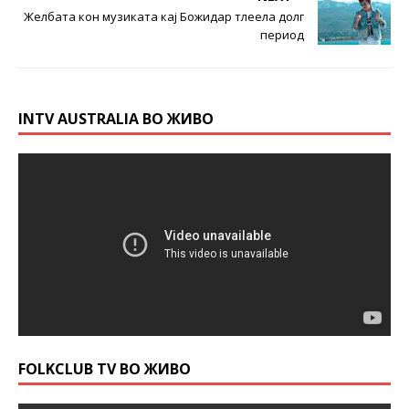
Жeлбата кон музиката кај Божидар тлеела долг
период
INTV AUSTRALIA ВО ЖИВО
FOLKCLUB TV ВО ЖИВО