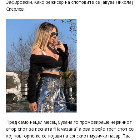
Зафировски. Како режисер на спотовите се јавува Николај
Скерлев.
Пред само нецел месец Сузана го промовираше нејзиниот
втор спот за песната “Намазана” а ова е веќе трет спот со
кој повторно ќе се појави на српскиот музички пазар. Таа