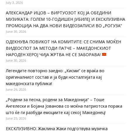
July 3, 2026
АЛЕКСАНДАР ИЦОВ – ВИРТУОЗОТ КОЈ ЈА ОБЕДИНИ
МУЗИКАТА: ГОЛЕМ 10-ГОДИШЕН ЈУБИЛЕЈ И ЕКСКЛУЗИВНА
ПРОМОЦИЈА НА ДВА НОВИ ВИДЕОЗАПИСИ ВО „РОГУЗА“
June 30, 2026
ОДЕКНУВА ПОВИКОТ НА КОМИТИТЕ: СЕ СНИМА МОЌЕН
ВИДЕОСПОТ ЗА МЕТОДИ ПАТЧЕ – МАКЕДОНСКИОТ
НАРОДЕН ХЕРОЈ ЧИЈА ЖРТВА НЕ СЕ ЗАБОРАВА!
June 30, 2026
Легендите повторно заедно: „Кисми“ се враќа во
оригиналниот состав и ја буди носталгијата кај
македонската публика!
June 26, 2026
„Родени за песна, родени за Македонија“ – Тоше
Ангелески и Бојана Јованова со моќна патриотска порака
што ќе ги разбуди емоциите кај секој Македонец!
June 25, 2026
ЕКСКЛУЗИВНО: Жаклина Жаки подготвува музичка