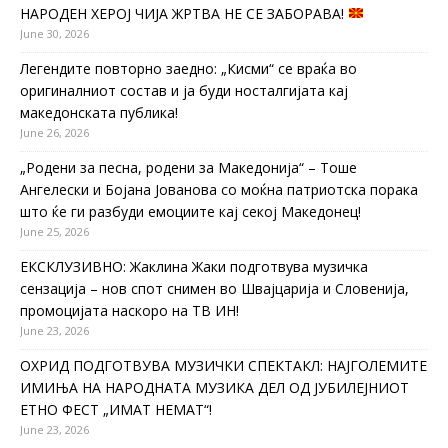
НАРОДЕН ХЕРОЈ ЧИЈА ЖРТВА НЕ СЕ ЗАБОРАВА!
June 30, 2026
Легендите повторно заедно: „Кисми“ се враќа во
оригиналниот состав и ја буди носталгијата кај
македонската публика!
June 26, 2026
„Родени за песна, родени за Македонија“ – Тоше
Ангелески и Бојана Јованова со моќна патриотска порака
што ќе ги разбуди емоциите кај секој Македонец!
June 25, 2026
ЕКСКЛУЗИВНО: Жаклина Жаки подготвува музичка
сензација – нов спот снимен во Швајцарија и Словенија,
промоцијата наскоро на ТВ ИН!
June 23, 2026
ОХРИД ПОДГОТВУВА МУЗИЧКИ СПЕКТАКЛ: НАЈГОЛЕМИТЕ
ИМИЊА НА НАРОДНАТА МУЗИКА ДЕЛ ОД ЈУБИЛЕЈНИОТ
ЕТНО ФЕСТ „ИМАТ НЕМАТ“!
June 23, 2026