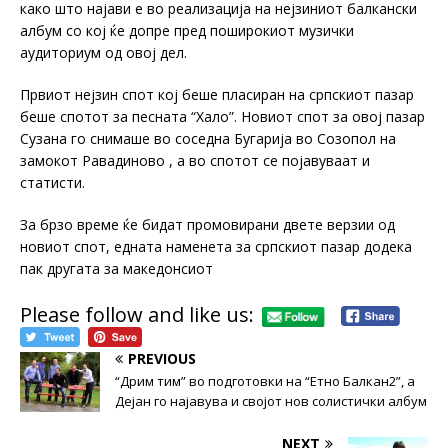
како што најави е во реализација на нејзиниот балкански
албум со кој ќе допре пред поширокиот музички
аудиториум од овој дел.
Првиот нејзин спот кој беше пласиран на српскиот пазар
беше спотот за песната “Хало”. Новиот спот за овој пазар
Сузана го снимаше во соседна Бугарија во Созопол на
замокот Равадиново , а во спотот се појавуваат и
статисти.
За брзо време ќе бидат промовирани двете верзии од
новиот спот, едната наменета за српскиот пазар додека
пак другата за македонсиот
Please follow and like us:
PREVIOUS
“Дрим тим” во подготовки на “Етно Балкан2”, а
Дејан го најавува и својот нов солистички албум
NEXT