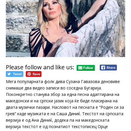
Please follow and like us:
Мега популарната фолк дива Сузана Гавазова деновиве
снимаше два видео записи во соседна Бугарија.
Поконкретно станува збор за една песна адаптирана на
македонски и на српски јазик која ќе биде пласирана на
двата музички пазари. Насловот на песната е “Роден си за
грев” каде музиката е на Саша Диниќ. Текстот на српската
верзија е од Ана Диниќ, додека па на македонската
верзија текстот е од познатиот текстописец Орце