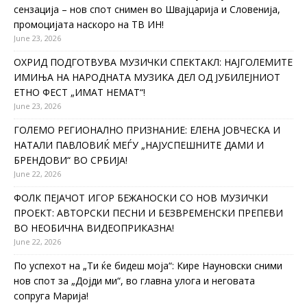
сензација – нов спот снимен во Швајцарија и Словенија,
промоцијата наскоро на ТВ ИН!
June 23, 2026
ОХРИД ПОДГОТВУВА МУЗИЧКИ СПЕКТАКЛ: НАЈГОЛЕМИТЕ
ИМИЊА НА НАРОДНАТА МУЗИКА ДЕЛ ОД ЈУБИЛЕЈНИОТ
ЕТНО ФЕСТ „ИМАТ НЕМАТ“!
June 23, 2026
ГОЛЕМО РЕГИОНАЛНО ПРИЗНАНИЕ: ЕЛЕНА ЈОВЧЕСКА И
НАТАЛИ ПАВЛОВИЌ МЕЃУ „НАЈУСПЕШНИТЕ ДАМИ И
БРЕНДОВИ“ ВО СРБИЈА!
June 22, 2026
ФОЛК ПЕЈАЧОТ ИГОР БЕЖАНОСКИ СО НОВ МУЗИЧКИ
ПРОЕКТ: АВТОРСКИ ПЕСНИ И БЕЗВРЕМЕНСКИ ПРЕПЕВИ
ВО НЕОБИЧНА ВИДЕОПРИКАЗНА!
June 22, 2026
По успехот на „Ти ќе бидеш моја“: Кире Науновски сними
нов спот за „Дојди ми“, во главна улога и неговата
сопруга Марија!