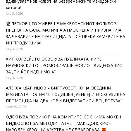
вдивнуваат нов живот на безвременските македонски
хитови!
July 3, 2026
🏆 ЛЕСКОЕЦ ГО ЖИВЕЕШЕ МАКЕДОНСКИОТ ФОЛКЛОР:
ПРЕПОЛНА САЛА, МАГИЧНА АТМОСФЕРА И ПРИЗНАНИЈА
ЗА ЧУВАРИТЕ НА ТРАДИЦИЈАТА – СÈ ПРЕКУ КАМЕРИТЕ НА
ИН ПРОДУКЦИЈА!
July 3, 2026
ХИТ КОЈ ВЕЌЕ ГО ОСВОЈУВА ПУБЛИКАТА: КИРЕ
НАУНОВСКИ ГО ПРОМОВИРАШЕ НОВИОТ ВИДЕОЗАПИС
ЗА „ТИ ЌЕ БИДЕШ МОЈА“
July 3, 2026
АЛЕКСАНДАР ИЦОВ – ВИРТУОЗОТ КОЈ ЈА ОБЕДИНИ
МУЗИКАТА: ГОЛЕМ 10-ГОДИШЕН ЈУБИЛЕЈ И ЕКСКЛУЗИВНА
ПРОМОЦИЈА НА ДВА НОВИ ВИДЕОЗАПИСИ ВО „РОГУЗА“
June 30, 2026
ОДЕКНУВА ПОВИКОТ НА КОМИТИТЕ: СЕ СНИМА МОЌЕН
ВИДЕОСПОТ ЗА МЕТОДИ ПАТЧЕ – МАКЕДОНСКИОТ
НАРОДЕН ХЕРОЈ ЧИЈА ЖРТВА НЕ СЕ ЗАБОРАВА!