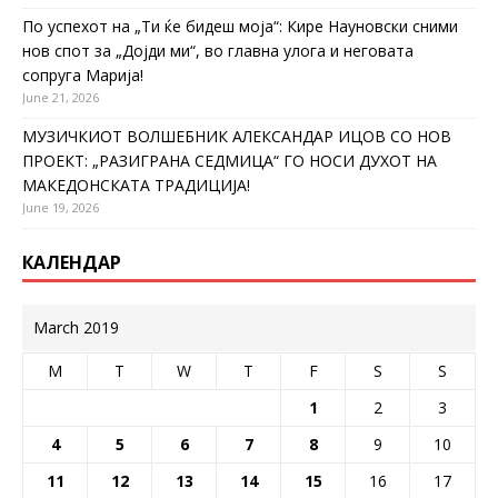
По успехот на „Ти ќе бидеш моја“: Кире Науновски сними
нов спот за „Дојди ми“, во главна улога и неговата
сопруга Марија!
June 21, 2026
МУЗИЧКИОТ ВОЛШЕБНИК АЛЕКСАНДАР ИЦОВ СО НОВ
ПРОЕКТ: „РАЗИГРАНА СЕДМИЦА“ ГО НОСИ ДУХОТ НА
МАКЕДОНСКАТА ТРАДИЦИЈА!
June 19, 2026
КАЛЕНДАР
March 2019
M
T
W
T
F
S
S
1
2
3
4
5
6
7
8
9
10
11
12
13
14
15
16
17