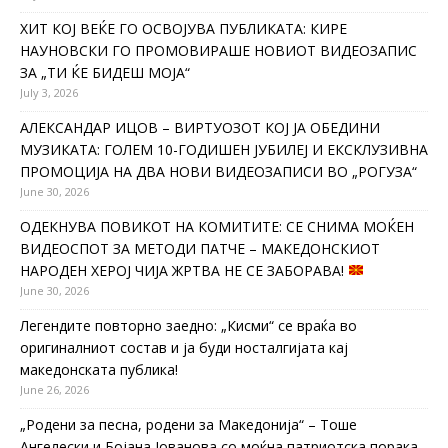
ХИТ КОЈ ВЕЌЕ ГО ОСВОЈУВА ПУБЛИКАТА: КИРЕ
НАУНОВСКИ ГО ПРОМОВИРАШЕ НОВИОТ ВИДЕОЗАПИС
ЗА „ТИ ЌЕ БИДЕШ МОЈА“
July 3, 2026
АЛЕКСАНДАР ИЦОВ – ВИРТУОЗОТ КОЈ ЈА ОБЕДИНИ
МУЗИКАТА: ГОЛЕМ 10-ГОДИШЕН ЈУБИЛЕЈ И ЕКСКЛУЗИВНА
ПРОМОЦИЈА НА ДВА НОВИ ВИДЕОЗАПИСИ ВО „РОГУЗА“
June 30, 2026
ОДЕКНУВА ПОВИКОТ НА КОМИТИТЕ: СЕ СНИМА МОЌЕН
ВИДЕОСПОТ ЗА МЕТОДИ ПАТЧЕ – МАКЕДОНСКИОТ
НАРОДЕН ХЕРОЈ ЧИЈА ЖРТВА НЕ СЕ ЗАБОРАВА!
June 30, 2026
Легендите повторно заедно: „Кисми“ се враќа во
оригиналниот состав и ја буди носталгијата кај
македонската публика!
June 26, 2026
„Родени за песна, родени за Македонија“ – Тоше
Ангелески и Бојана Јованова со моќна патриотска порака