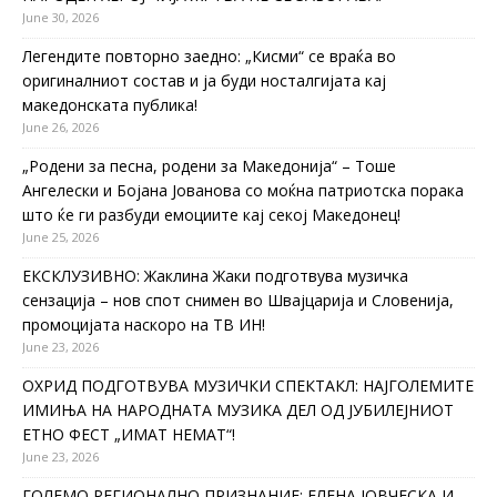
June 30, 2026
Легендите повторно заедно: „Кисми“ се враќа во
оригиналниот состав и ја буди носталгијата кај
македонската публика!
June 26, 2026
„Родени за песна, родени за Македонија“ – Тоше
Ангелески и Бојана Јованова со моќна патриотска порака
што ќе ги разбуди емоциите кај секој Македонец!
June 25, 2026
ЕКСКЛУЗИВНО: Жаклина Жаки подготвува музичка
сензација – нов спот снимен во Швајцарија и Словенија,
промоцијата наскоро на ТВ ИН!
June 23, 2026
ОХРИД ПОДГОТВУВА МУЗИЧКИ СПЕКТАКЛ: НАЈГОЛЕМИТЕ
ИМИЊА НА НАРОДНАТА МУЗИКА ДЕЛ ОД ЈУБИЛЕЈНИОТ
ЕТНО ФЕСТ „ИМАТ НЕМАТ“!
June 23, 2026
ГОЛЕМО РЕГИОНАЛНО ПРИЗНАНИЕ: ЕЛЕНА ЈОВЧЕСКА И