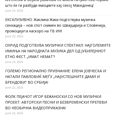
што ќе ги разбуди емоциите кај секој Македонец!
June 25, 2026
ЕКСКЛУЗИВНО: Жаклина Жаки подготвува музичка
сензација – нов спот снимен во Швајцарија и Словенија,
промоцијата наскоро на ТВ ИН!
June 23, 2026
ОХРИД ПОДГОТВУВА МУЗИЧКИ СПЕКТАКЛ: НАЈГОЛЕМИТЕ
ИМИЊА НА НАРОДНАТА МУЗИКА ДЕЛ ОД ЈУБИЛЕЈНИОТ
ЕТНО ФЕСТ „ИМАТ НЕМАТ“!
June 23, 2026
ГОЛЕМО РЕГИОНАЛНО ПРИЗНАНИЕ: ЕЛЕНА ЈОВЧЕСКА И
НАТАЛИ ПАВЛОВИЌ МЕЃУ „НАЈУСПЕШНИТЕ ДАМИ И
БРЕНДОВИ“ ВО СРБИЈА!
June 22, 2026
ФОЛК ПЕЈАЧОТ ИГОР БЕЖАНОСКИ СО НОВ МУЗИЧКИ
ПРОЕКТ: АВТОРСКИ ПЕСНИ И БЕЗВРЕМЕНСКИ ПРЕПЕВИ
ВО НЕОБИЧНА ВИДЕОПРИКАЗНА!
June 22, 2026