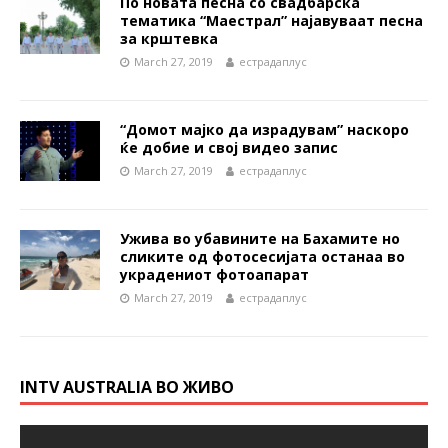
По новата песна со свадбарска
тематика “Маестрал” најавуваат песна
за крштевка
March 27, 2019
естрадаплус
“Домот мајко да израдувам” наскоро
ќе добие и свој видео запис
March 27, 2019
естрадаплус
Ужива во убавините на Бахамите но
сликите од фотосесијата останаа во
украдениот фотоапарат
March 27, 2019
естрадаплус
INTV AUSTRALIA ВО ЖИВО