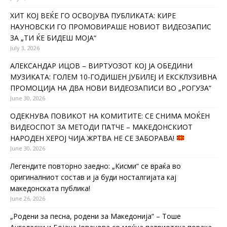
ХИТ КОЈ ВЕЌЕ ГО ОСВОЈУВА ПУБЛИКАТА: КИРЕ
НАУНОВСКИ ГО ПРОМОВИРАШЕ НОВИОТ ВИДЕОЗАПИС
ЗА „ТИ ЌЕ БИДЕШ МОЈА“
July 3, 2026
АЛЕКСАНДАР ИЦОВ – ВИРТУОЗОТ КОЈ ЈА ОБЕДИНИ
МУЗИКАТА: ГОЛЕМ 10-ГОДИШЕН ЈУБИЛЕЈ И ЕКСКЛУЗИВНА
ПРОМОЦИЈА НА ДВА НОВИ ВИДЕОЗАПИСИ ВО „РОГУЗА“
June 30, 2026
ОДЕКНУВА ПОВИКОТ НА КОМИТИТЕ: СЕ СНИМА МОЌЕН
ВИДЕОСПОТ ЗА МЕТОДИ ПАТЧЕ – МАКЕДОНСКИОТ
НАРОДЕН ХЕРОЈ ЧИЈА ЖРТВА НЕ СЕ ЗАБОРАВА!
June 30, 2026
Легендите повторно заедно: „Кисми“ се враќа во
оригиналниот состав и ја буди носталгијата кај
македонската публика!
June 26, 2026
„Родени за песна, родени за Македонија“ – Тоше