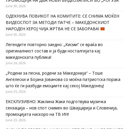
ПРОМОЦИЈА НА ДВА НОВИ ВИДЕОЗАПИСИ ВО „РОГУЗА“
June 30, 2026
ОДЕКНУВА ПОВИКОТ НА КОМИТИТЕ: СЕ СНИМА МОЌЕН
ВИДЕОСПОТ ЗА МЕТОДИ ПАТЧЕ – МАКЕДОНСКИОТ
НАРОДЕН ХЕРОЈ ЧИЈА ЖРТВА НЕ СЕ ЗАБОРАВА!
June 30, 2026
Легендите повторно заедно: „Кисми“ се враќа во
оригиналниот состав и ја буди носталгијата кај
македонската публика!
June 26, 2026
„Родени за песна, родени за Македонија“ – Тоше
Ангелески и Бојана Јованова со моќна патриотска порака
што ќе ги разбуди емоциите кај секој Македонец!
June 25, 2026
ЕКСКЛУЗИВНО: Жаклина Жаки подготвува музичка
сензација – нов спот снимен во Швајцарија и Словенија,
промоцијата наскоро на ТВ ИН!
June 23, 2026