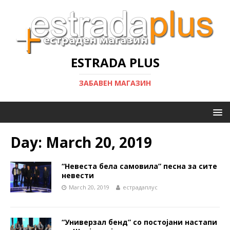
ESTRADA PLUS
ЗАБАВЕН МАГАЗИН
Day:
March 20, 2019
“Невеста бела самовила” песна за сите
невести
March 20, 2019
естрадаплус
“Универзал бенд” со постојани настапи