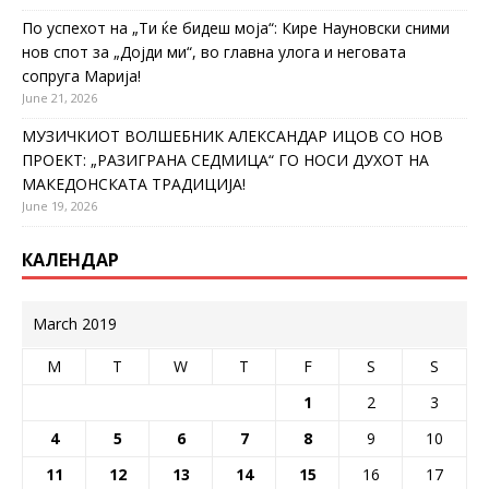
По успехот на „Ти ќе бидеш моја“: Кире Науновски сними
нов спот за „Дојди ми“, во главна улога и неговата
сопруга Марија!
June 21, 2026
МУЗИЧКИОТ ВОЛШЕБНИК АЛЕКСАНДАР ИЦОВ СО НОВ
ПРОЕКТ: „РАЗИГРАНА СЕДМИЦА“ ГО НОСИ ДУХОТ НА
МАКЕДОНСКАТА ТРАДИЦИЈА!
June 19, 2026
КАЛЕНДАР
March 2019
M
T
W
T
F
S
S
1
2
3
4
5
6
7
8
9
10
11
12
13
14
15
16
17