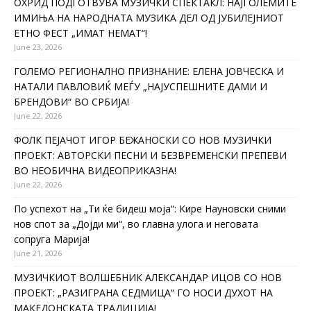
ОХРИД ПОДГОТВУВА МУЗИЧКИ СПЕКТАКЛ: НАЈГОЛЕМИТЕ
ИМИЊА НА НАРОДНАТА МУЗИКА ДЕЛ ОД ЈУБИЛЕЈНИОТ
ЕТНО ФЕСТ „ИМАТ НЕМАТ“!
June 23, 2026
ГОЛЕМО РЕГИОНАЛНО ПРИЗНАНИЕ: ЕЛЕНА ЈОВЧЕСКА И
НАТАЛИ ПАВЛОВИЌ МЕЃУ „НАЈУСПЕШНИТЕ ДАМИ И
БРЕНДОВИ“ ВО СРБИЈА!
June 22, 2026
ФОЛК ПЕЈАЧОТ ИГОР БЕЖАНОСКИ СО НОВ МУЗИЧКИ
ПРОЕКТ: АВТОРСКИ ПЕСНИ И БЕЗВРЕМЕНСКИ ПРЕПЕВИ
ВО НЕОБИЧНА ВИДЕОПРИКАЗНА!
June 22, 2026
По успехот на „Ти ќе бидеш моја“: Кире Науновски сними
нов спот за „Дојди ми“, во главна улога и неговата
сопруга Марија!
June 21, 2026
МУЗИЧКИОТ ВОЛШЕБНИК АЛЕКСАНДАР ИЦОВ СО НОВ
ПРОЕКТ: „РАЗИГРАНА СЕДМИЦА“ ГО НОСИ ДУХОТ НА
МАКЕДОНСКАТА ТРАДИЦИЈА!