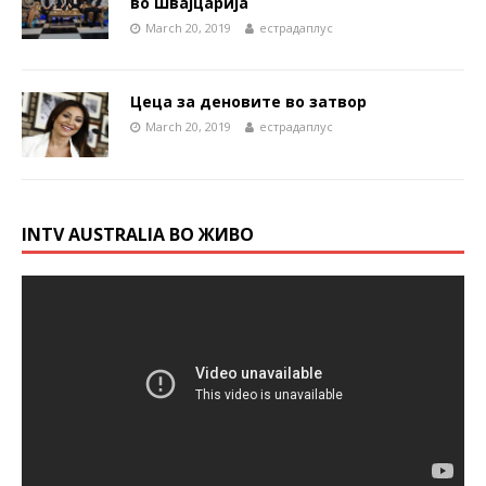
во Швајцарија
March 20, 2019
естрадаплус
Цеца за деновите во затвор
March 20, 2019
естрадаплус
INTV AUSTRALIA ВО ЖИВО