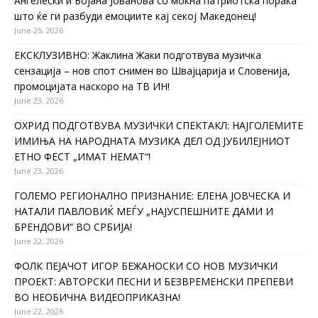
Ангелески и Бојана Јованова со моќна патриотска порака
што ќе ги разбуди емоциите кај секој Македонец!
June 25, 2026
ЕКСКЛУЗИВНО: Жаклина Жаки подготвува музичка
сензација – нов спот снимен во Швајцарија и Словенија,
промоцијата наскоро на ТВ ИН!
June 23, 2026
ОХРИД ПОДГОТВУВА МУЗИЧКИ СПЕКТАКЛ: НАЈГОЛЕМИТЕ
ИМИЊА НА НАРОДНАТА МУЗИКА ДЕЛ ОД ЈУБИЛЕЈНИОТ
ЕТНО ФЕСТ „ИМАТ НЕМАТ“!
June 23, 2026
ГОЛЕМО РЕГИОНАЛНО ПРИЗНАНИЕ: ЕЛЕНА ЈОВЧЕСКА И
НАТАЛИ ПАВЛОВИЌ МЕЃУ „НАЈУСПЕШНИТЕ ДАМИ И
БРЕНДОВИ“ ВО СРБИЈА!
June 22, 2026
ФОЛК ПЕЈАЧОТ ИГОР БЕЖАНОСКИ СО НОВ МУЗИЧКИ
ПРОЕКТ: АВТОРСКИ ПЕСНИ И БЕЗВРЕМЕНСКИ ПРЕПЕВИ
ВО НЕОБИЧНА ВИДЕОПРИКАЗНА!
June 22, 2026