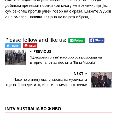
добивам претешки пораки кои многу ме вознемирија. Јас
сум секогаш против јавен говор на омраза. Ширете љубов
а не омраза, напиша Татјана на војата објава,
Please follow and like us:
PREVIOUS
“Црешово топче” наскоро со промоција на
вториот спот за песната “Една Марија”
NEXT
Иако не е многу експонирана на музичката
сцена, Сара долги години се занимава со пеење
INTV AUSTRALIA ВО ЖИВО