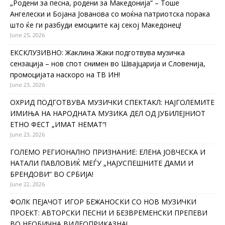
„Родени за песна, родени за Македонија“ – Тоше
Ангелески и Бојана Јованова со моќна патриотска порака
што ќе ги разбуди емоциите кај секој Македонец!
June 25, 2026
ЕКСКЛУЗИВНО: Жаклина Жаки подготвува музичка
сензација – нов спот снимен во Швајцарија и Словенија,
промоцијата наскоро на ТВ ИН!
June 23, 2026
ОХРИД ПОДГОТВУВА МУЗИЧКИ СПЕКТАКЛ: НАЈГОЛЕМИТЕ
ИМИЊА НА НАРОДНАТА МУЗИКА ДЕЛ ОД ЈУБИЛЕЈНИОТ
ЕТНО ФЕСТ „ИМАТ НЕМАТ“!
June 23, 2026
ГОЛЕМО РЕГИОНАЛНО ПРИЗНАНИЕ: ЕЛЕНА ЈОВЧЕСКА И
НАТАЛИ ПАВЛОВИЌ МЕЃУ „НАЈУСПЕШНИТЕ ДАМИ И
БРЕНДОВИ“ ВО СРБИЈА!
June 22, 2026
ФОЛК ПЕЈАЧОТ ИГОР БЕЖАНОСКИ СО НОВ МУЗИЧКИ
ПРОЕКТ: АВТОРСКИ ПЕСНИ И БЕЗВРЕМЕНСКИ ПРЕПЕВИ
ВО НЕОБИЧНА ВИДЕОПРИКАЗНА!