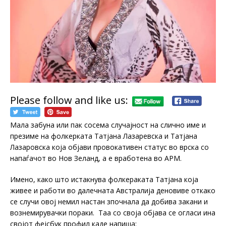
Please follow and like us:
Мала забуна или пак сосема случајност на слично име и
презиме на фолкерката Татјана Лазаревска и Татјана
Лазаровска која објави провокативен статус во врска со
напаѓачот во Нов Зеланд, а е вработена во АРМ.
Имено, како што истакнува фолкераката Татјана која
живее и работи во далечната Австралија деновиве откако
се случи овој немил настан зпочнала да добива закани и
вознемирувачки пораки. Таа со своја објава се огласи ина
својот фејсбук профил каде напиша: