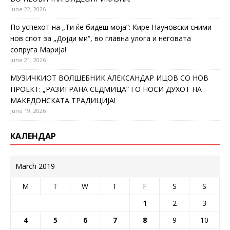
June 22, 2026
По успехот на „Ти ќе бидеш моја“: Кире Науновски сними
нов спот за „Дојди ми“, во главна улога и неговата
сопруга Марија!
June 21, 2026
МУЗИЧКИОТ ВОЛШЕБНИК АЛЕКСАНДАР ИЦОВ СО НОВ
ПРОЕКТ: „РАЗИГРАНА СЕДМИЦА“ ГО НОСИ ДУХОТ НА
МАКЕДОНСКАТА ТРАДИЦИЈА!
June 19, 2026
КАЛЕНДАР
March 2019
M
T
W
T
F
S
S
1
2
3
4
5
6
7
8
9
10