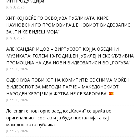
ИН ПРОДУКЦИЈА!
July 3, 2026
ХИТ КОЈ ВЕЌЕ ГО ОСВОЈУВА ПУБЛИКАТА: КИРЕ
НАУНОВСКИ ГО ПРОМОВИРАШЕ НОВИОТ ВИДЕОЗАПИС
ЗА „ТИ ЌЕ БИДЕШ МОЈА“
July 3, 2026
АЛЕКСАНДАР ИЦОВ – ВИРТУОЗОТ КОЈ ЈА ОБЕДИНИ
МУЗИКАТА: ГОЛЕМ 10-ГОДИШЕН ЈУБИЛЕЈ И ЕКСКЛУЗИВНА
ПРОМОЦИЈА НА ДВА НОВИ ВИДЕОЗАПИСИ ВО „РОГУЗА“
June 30, 2026
ОДЕКНУВА ПОВИКОТ НА КОМИТИТЕ: СЕ СНИМА МОЌЕН
ВИДЕОСПОТ ЗА МЕТОДИ ПАТЧЕ – МАКЕДОНСКИОТ
НАРОДЕН ХЕРОЈ ЧИЈА ЖРТВА НЕ СЕ ЗАБОРАВА!
June 30, 2026
Легендите повторно заедно: „Кисми“ се враќа во
оригиналниот состав и ја буди носталгијата кај
македонската публика!
June 26, 2026