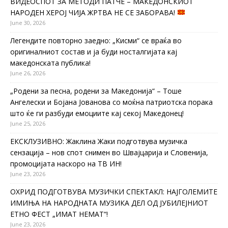
ВИДЕОСПОТ ЗА МЕТОДИ ПАТЧЕ – МАКЕДОНСКИОТ
НАРОДЕН ХЕРОЈ ЧИЈА ЖРТВА НЕ СЕ ЗАБОРАВА!
June 30, 2026
Легендите повторно заедно: „Кисми“ се враќа во
оригиналниот состав и ја буди носталгијата кај
македонската публика!
June 26, 2026
„Родени за песна, родени за Македонија“ – Тоше
Ангелески и Бојана Јованова со моќна патриотска порака
што ќе ги разбуди емоциите кај секој Македонец!
June 25, 2026
ЕКСКЛУЗИВНО: Жаклина Жаки подготвува музичка
сензација – нов спот снимен во Швајцарија и Словенија,
промоцијата наскоро на ТВ ИН!
June 23, 2026
ОХРИД ПОДГОТВУВА МУЗИЧКИ СПЕКТАКЛ: НАЈГОЛЕМИТЕ
ИМИЊА НА НАРОДНАТА МУЗИКА ДЕЛ ОД ЈУБИЛЕЈНИОТ
ЕТНО ФЕСТ „ИМАТ НЕМАТ“!
June 23, 2026