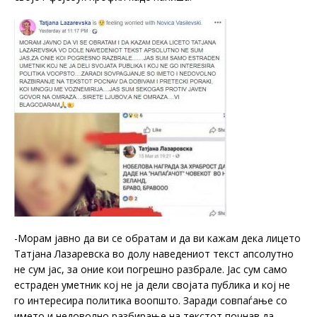
-Морам јавно да ви се обратам и да ви кажам дека лицето
Татјана Лазаревска во долу наведениот текст апсолутно
не сум јас, за оние кои погрешно разбрале. Јас сум само
естраден уметник кој не ја дели својата публика и кој не
го интересира политика воопшто. Заради совпаѓање со
името и недоволно разбирање на текстот почнав да