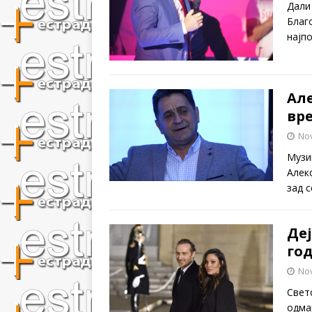
Дали
Благо
најп
Ал
вр
No
Музи
Алек
зад 
Деј
го
No
Свет
одма