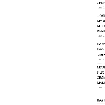
СРБИ
June 2
ФОЛК
МУЗИ
БЕЗ
ВИД
June 2
По у
Наун
глав
June 2
МУЗ
ИЦОВ
СЕДМ
МАК
June 1
КАЛ