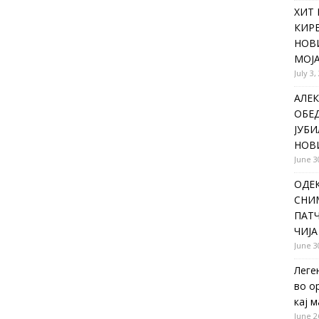
ХИТ 
КИР
НОВ
МОЈА
July 3,
АЛЕК
ОБЕ
ЈУБИ
НОВ
June 3
ОДЕ
СНИ
ПАТЧ
ЧИЈА
June 3
Леге
во о
кај 
June 2