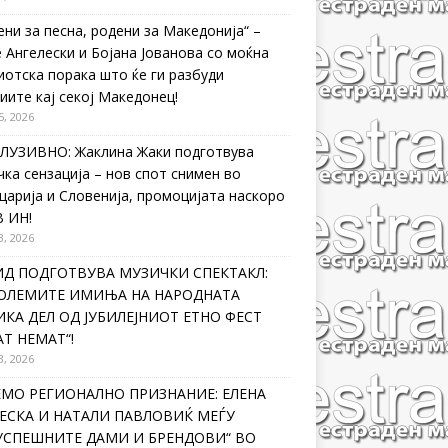
ени за песна, родени за Македонија“ –
 Ангелески и Бојана Јованова со моќна
иотска порака што ќе ги разбуди
иите кај секој Македонец!
5, 2026
ЛУЗИВНО: Жаклина Жаки подготвува
чка сензација – нов спот снимен во
царија и Словенија, промоцијата наскоро
В ИН!
3, 2026
ИД ПОДГОТВУВА МУЗИЧКИ СПЕКТАКЛ:
ГОЛЕМИТЕ ИМИЊА НА НАРОДНАТА
КА ДЕЛ ОД ЈУБИЛЕЈНИОТ ЕТНО ФЕСТ
Т НЕМАТ“!
3, 2026
ЕМО РЕГИОНАЛНО ПРИЗНАНИЕ: ЕЛЕНА
ЕСКА И НАТАЛИ ПАВЛОВИЌ МЕЃУ
ЈУСПЕШНИТЕ ДАМИ И БРЕНДОВИ“ ВО