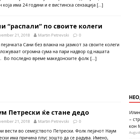
н која има 24 години и е вистинска сензација
[…]
и “распали” по своите колеги
vember 21, 2018
Martin Petrevski
0
 пејачката Сани без влакна на јазикот за своите колеги
вложуваат огромна сума на пари надвор од нашата
а. Во последно време македонските фолк
[…]
НЕО
м Петрески ќе стане дедо
Илин
– ст
vember 21, 2018
Martin Petrevski
0
кон 
ни вести во семејството Петрески. Фолк пејачот Наум
August
ески има причина плус зошто да се радува. Имено,