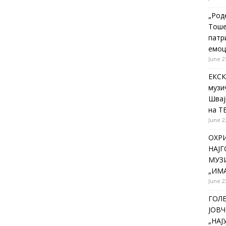
„Род
Тоше
патр
емоц
June 2
ЕКСК
музи
Швај
на Т
June 2
ОХР
НАЈ
МУЗИ
„ИМА
June 2
ГОЛ
ЈОВЧ
„НА