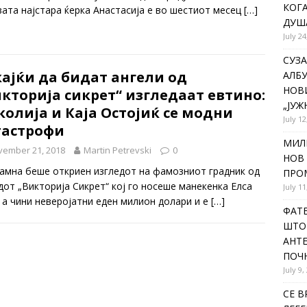
КОГА
вата најстара ќерка Анастасија е во шестиот месец
[…]
ДУША
July 24
СУЗА
ајќи да бидат ангели од
АЛБУ
НОВ
кторија сикрет“ изгледаат евтино:
„ЈУЖ
олија и Каја Остојиќ се модни
July 12
тастрофи
МИЛ
vember 21, 2018
Martin Petrevski
0
НОВ 
амна беше откриен изгледот на фамозниот градник од
ПРОМ
дот „Викторија Сикрет“ кој го носеше манекенка Елса
July 11
, а чини неверојатни еден милион долари и е
[…]
ФАТЕ
ШТО 
АНТЕ
ПОЧ
July 9,
СЕ В