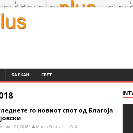
БАЛКАН
СВЕТ
018
INT
леднете го новиот спот од Благоја
јовски
vember 21, 2018
Martin Petrevski
0