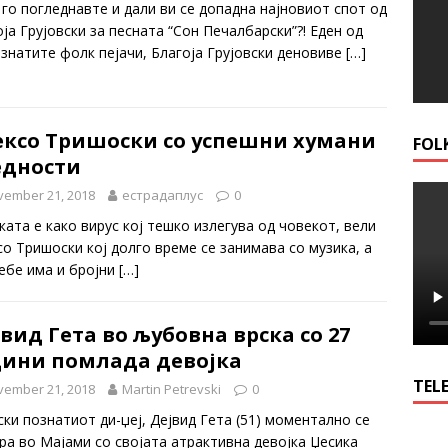
 го погледнавте и дали ви се допадна најновиот спот од
ја Грујовски за песната “Сон Печалбарски”?! Еден од
ознатите фолк пејачи, Благоја Грујовски деновиве
[…]
ексо Тришоски со успешни хумани
FOL
едности
vember 21, 2018
естрадаплус
0
ката е како вирус кој тешко излегува од човекот, вели
со Тришоски кој долго време се занимава со музика, а
себе има и бројни
[…]
вид Гета во љубовна врска со 27
дини помлада девојка
TELE
vember 21, 2018
Martin Petrevski
0
ски познатиот ди-џеј, Дејвид Гета (51) моментално се
ра во Мајами со својата атрактивна девојка Џесика