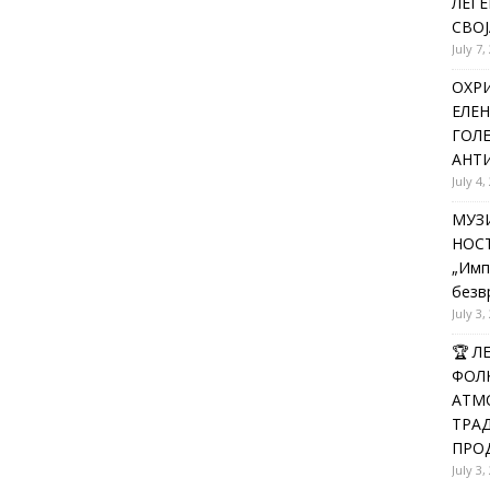
ЛЕГЕ
СВОЈ
July 7,
ОХРИ
ЕЛЕН
ГОЛ
АНТИ
July 4,
МУЗИ
НОСТ
„Имп
безв
July 3,
🏆 
ФОЛК
АТМО
ТРАД
ПРОД
July 3,