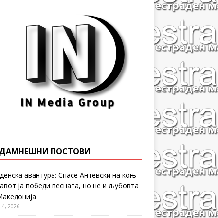
ДАМНЕШНИ ПОСТОВИ
денска авантура: Спасе Антевски на коњ
равот ја победи песната, но не и љубовта
Македонија
 4, 2026