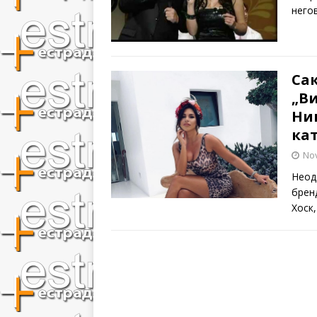
него
Сак
„Ви
Ник
ка
No
Неод
брен
Хоск