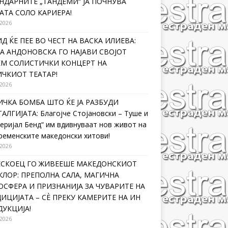
НДАРНИТЕ „ТАНДЕМИ“ ЈА ПОЧНУВА
АТА СОЛО КАРИЕРА!
 2026
Д ЌЕ ПЕЕ ВО ЧЕСТ НА ВАСКА ИЛИЕВА:
А АНДОНОВСКА ГО НАЈАВИ СВОЈОТ
ЕМ СОЛИСТИЧКИ КОНЦЕРТ НА
ЧКИОТ ТЕАТАР!
 2026
ЧКА БОМБА ШТО ЌЕ ЈА РАЗБУДИ
АЛГИЈАТА: Благојче Стојановски – Туше и
еријал Бенд“ им вдивнуваат нов живот на
ременските македонски хитови!
 2026
ЛЕСКОЕЦ ГО ЖИВЕЕШЕ МАКЕДОНСКИОТ
ЛОР: ПРЕПОЛНА САЛА, МАГИЧНА
СФЕРА И ПРИЗНАНИЈА ЗА ЧУВАРИТЕ НА
ИЦИЈАТА – СÈ ПРЕКУ КАМЕРИТЕ НА ИН
УКЦИЈА!
 2026