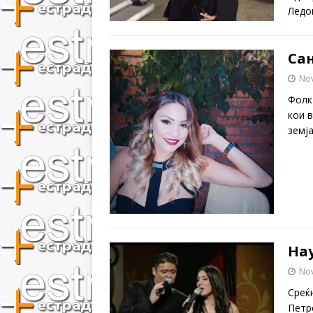
Ледо
Сан
No
Фолк
кои 
земј
Нау
No
Среќ
Петр