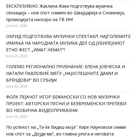
ЕКСКЛУЗИВНО: Жаклина Жаки подготвува музичка
сензација – нов спот снимен во Швајцарија и Словенија,
промоцијата наскоро на ТВ ИН!
June 23, 2026
ОХРИД ПОДГОТВУВА МУЗИЧКИ СПЕКТАКЛ: НАЈГОЛЕМИТЕ
ИМИЊА НА НАРОДНАТА МУЗИКА ДЕЛ ОД ЈУБИЛЕЈНИОТ
ЕТНО ФЕСТ „ИМАТ НЕМАТ“!
June 23, 2026
ГОЛЕМО РЕГИОНАЛНО ПРИЗНАНИЕ: ЕЛЕНА ЈОВЧЕСКА И
НАТАЛИ ПАВЛОВИЌ МЕЃУ „НАЈУСПЕШНИТЕ ДАМИ И
БРЕНДОВИ“ ВО СРБИЈА!
June 22, 2026
ФОЛК ПЕЈАЧОТ ИГОР БЕЖАНОСКИ СО НОВ МУЗИЧКИ
ПРОЕКТ: АВТОРСКИ ПЕСНИ И БЕЗВРЕМЕНСКИ ПРЕПЕВИ
ВО НЕОБИЧНА ВИДЕОПРИКАЗНА!
June 22, 2026
По успехот на „Ти ќе бидеш моја“: Кире Науновски сними
нов спот за „Дојди ми“, во главна улога и неговата