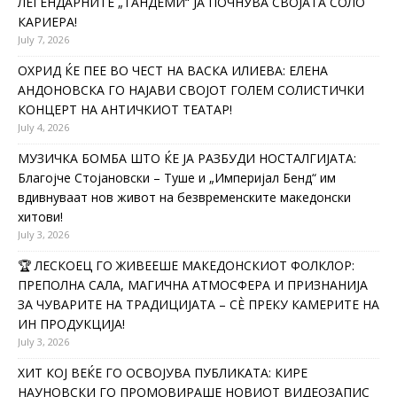
ЛЕГЕНДАРНИТЕ „ТАНДЕМИ“ ЈА ПОЧНУВА СВОЈАТА СОЛО
КАРИЕРА!
July 7, 2026
ОХРИД ЌЕ ПЕЕ ВО ЧЕСТ НА ВАСКА ИЛИЕВА: ЕЛЕНА
АНДОНОВСКА ГО НАЈАВИ СВОЈОТ ГОЛЕМ СОЛИСТИЧКИ
КОНЦЕРТ НА АНТИЧКИОТ ТЕАТАР!
July 4, 2026
МУЗИЧКА БОМБА ШТО ЌЕ ЈА РАЗБУДИ НОСТАЛГИЈАТА:
Благојче Стојановски – Туше и „Империјал Бенд“ им
вдивнуваат нов живот на безвременските македонски
хитови!
July 3, 2026
🏆 ЛЕСКОЕЦ ГО ЖИВЕЕШЕ МАКЕДОНСКИОТ ФОЛКЛОР:
ПРЕПОЛНА САЛА, МАГИЧНА АТМОСФЕРА И ПРИЗНАНИЈА
ЗА ЧУВАРИТЕ НА ТРАДИЦИЈАТА – СÈ ПРЕКУ КАМЕРИТЕ НА
ИН ПРОДУКЦИЈА!
July 3, 2026
ХИТ КОЈ ВЕЌЕ ГО ОСВОЈУВА ПУБЛИКАТА: КИРЕ
НАУНОВСКИ ГО ПРОМОВИРАШЕ НОВИОТ ВИДЕОЗАПИС