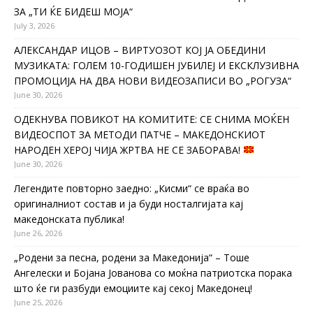
ЗА „ТИ ЌЕ БИДЕШ МОЈА“
July 3, 2026
АЛЕКСАНДАР ИЦОВ – ВИРТУОЗОТ КОЈ ЈА ОБЕДИНИ
МУЗИКАТА: ГОЛЕМ 10-ГОДИШЕН ЈУБИЛЕЈ И ЕКСКЛУЗИВНА
ПРОМОЦИЈА НА ДВА НОВИ ВИДЕОЗАПИСИ ВО „РОГУЗА“
June 30, 2026
ОДЕКНУВА ПОВИКОТ НА КОМИТИТЕ: СЕ СНИМА МОЌЕН
ВИДЕОСПОТ ЗА МЕТОДИ ПАТЧЕ – МАКЕДОНСКИОТ
НАРОДЕН ХЕРОЈ ЧИЈА ЖРТВА НЕ СЕ ЗАБОРАВА!
June 30, 2026
Легендите повторно заедно: „Кисми“ се враќа во
оригиналниот состав и ја буди носталгијата кај
македонската публика!
June 26, 2026
„Родени за песна, родени за Македонија“ – Тоше
Ангелески и Бојана Јованова со моќна патриотска порака
што ќе ги разбуди емоциите кај секој Македонец!
June 25, 2026