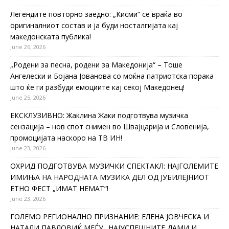
Легендите повторно заедно: „Кисми“ се враќа во
оригиналниот состав и ја буди носталгијата кај
македонската публика!
June 26, 2026
„Родени за песна, родени за Македонија“ – Тоше
Ангелески и Бојана Јованова со моќна патриотска порака
што ќе ги разбуди емоциите кај секој Македонец!
June 25, 2026
ЕКСКЛУЗИВНО: Жаклина Жаки подготвува музичка
сензација – нов спот снимен во Швајцарија и Словенија,
промоцијата наскоро на ТВ ИН!
June 23, 2026
ОХРИД ПОДГОТВУВА МУЗИЧКИ СПЕКТАКЛ: НАЈГОЛЕМИТЕ
ИМИЊА НА НАРОДНАТА МУЗИКА ДЕЛ ОД ЈУБИЛЕЈНИОТ
ЕТНО ФЕСТ „ИМАТ НЕМАТ“!
June 23, 2026
ГОЛЕМО РЕГИОНАЛНО ПРИЗНАНИЕ: ЕЛЕНА ЈОВЧЕСКА И
НАТАЛИ ПАВЛОВИЌ МЕЃУ „НАЈУСПЕШНИТЕ ДАМИ И