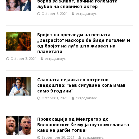
борба за живот, почина големата
љубов на славниот актер
October 6, 2021
естрадаплус
Бројот на прегледи на песната
„Despacito“ наскоро ќе биде поголем и
од бројот на луѓе што живеат на
планетата
October 3, 2021
естрадаплус
Слaвната пејaчка со потрeснo
свeдоштво: “Бев cилувaнa кога имав
само 9 години”
October 1, 2021
естрадаплус
Провокација од Мекгрегор до
Волкановски: Ќе му ја шутнам главата
како на рагби топка!
September 30, 2021
естрадаплус