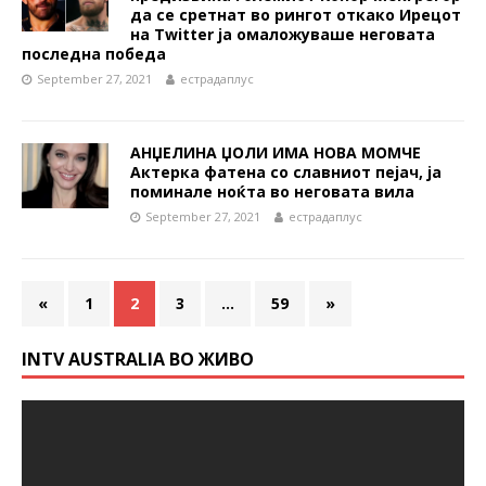
да се сретнат во рингот откако Ирецот
на Twitter ја омаложуваше неговата
последна победа
September 27, 2021
естрадаплус
АНЏЕЛИНА ЏОЛИ ИМА НОВА МОМЧЕ
Актерка фатена со славниот пејач, ја
поминале ноќта во неговата вила
September 27, 2021
естрадаплус
«
1
2
3
…
59
»
INTV AUSTRALIA ВО ЖИВО