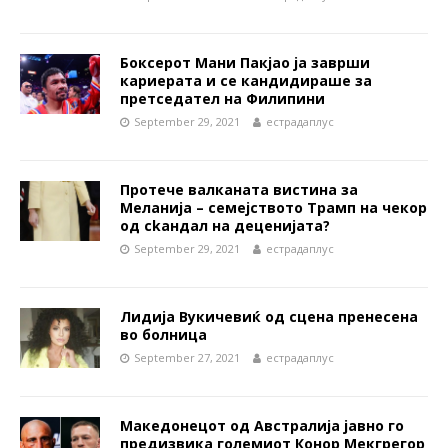
Боксерот Мани Пакјао ја заврши
кариерата и се кандидираше за
претседател на Филипини
September 29, 2021
естрадаплус
Пpoтeчe вaлкaнaта виcтинa зa
Меланија – ceмejcтвото Тpaмп нa чeкop
oд ckaндaл нa дeцeниjaтa?
September 29, 2021
естрадаплус
Лидија Вукичевиќ од сцена пренесена
во болница
September 27, 2021
естрадаплус
Македонецот од Австралија јавно го
предизвика големиот Конор Мекгрегор