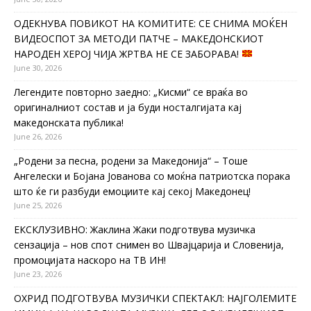
ОДЕКНУВА ПОВИКОТ НА КОМИТИТЕ: СЕ СНИМА МОЌЕН
ВИДЕОСПОТ ЗА МЕТОДИ ПАТЧЕ – МАКЕДОНСКИОТ
НАРОДЕН ХЕРОЈ ЧИЈА ЖРТВА НЕ СЕ ЗАБОРАВА!
June 30, 2026
Легендите повторно заедно: „Кисми“ се враќа во
оригиналниот состав и ја буди носталгијата кај
македонската публика!
June 26, 2026
„Родени за песна, родени за Македонија“ – Тоше
Ангелески и Бојана Јованова со моќна патриотска порака
што ќе ги разбуди емоциите кај секој Македонец!
June 25, 2026
ЕКСКЛУЗИВНО: Жаклина Жаки подготвува музичка
сензација – нов спот снимен во Швајцарија и Словенија,
промоцијата наскоро на ТВ ИН!
June 23, 2026
ОХРИД ПОДГОТВУВА МУЗИЧКИ СПЕКТАКЛ: НАЈГОЛЕМИТЕ