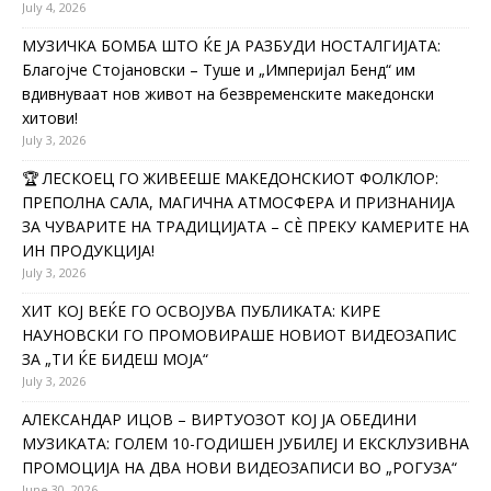
July 4, 2026
МУЗИЧКА БОМБА ШТО ЌЕ ЈА РАЗБУДИ НОСТАЛГИЈАТА:
Благојче Стојановски – Туше и „Империјал Бенд“ им
вдивнуваат нов живот на безвременските македонски
хитови!
July 3, 2026
🏆 ЛЕСКОЕЦ ГО ЖИВЕЕШЕ МАКЕДОНСКИОТ ФОЛКЛОР:
ПРЕПОЛНА САЛА, МАГИЧНА АТМОСФЕРА И ПРИЗНАНИЈА
ЗА ЧУВАРИТЕ НА ТРАДИЦИЈАТА – СÈ ПРЕКУ КАМЕРИТЕ НА
ИН ПРОДУКЦИЈА!
July 3, 2026
ХИТ КОЈ ВЕЌЕ ГО ОСВОЈУВА ПУБЛИКАТА: КИРЕ
НАУНОВСКИ ГО ПРОМОВИРАШЕ НОВИОТ ВИДЕОЗАПИС
ЗА „ТИ ЌЕ БИДЕШ МОЈА“
July 3, 2026
АЛЕКСАНДАР ИЦОВ – ВИРТУОЗОТ КОЈ ЈА ОБЕДИНИ
МУЗИКАТА: ГОЛЕМ 10-ГОДИШЕН ЈУБИЛЕЈ И ЕКСКЛУЗИВНА
ПРОМОЦИЈА НА ДВА НОВИ ВИДЕОЗАПИСИ ВО „РОГУЗА“
June 30, 2026