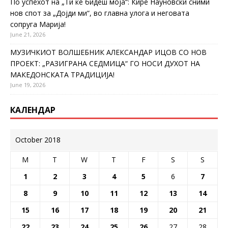
По успехот на „Ти ќе бидеш моја“: Кире Науновски сними
нов спот за „Дојди ми“, во главна улога и неговата
сопруга Марија!
June 21, 2026
МУЗИЧКИОТ ВОЛШЕБНИК АЛЕКСАНДАР ИЦОВ СО НОВ
ПРОЕКТ: „РАЗИГРАНА СЕДМИЦА“ ГО НОСИ ДУХОТ НА
МАКЕДОНСКАТА ТРАДИЦИЈА!
June 19, 2026
КАЛЕНДАР
October 2018
M
T
W
T
F
S
S
1
2
3
4
5
6
7
8
9
10
11
12
13
14
15
16
17
18
19
20
21
22
23
24
25
26
27
28