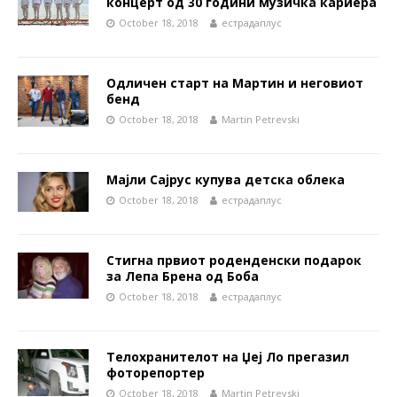
концерт од 30 години музичка кариера
October 18, 2018
естрадаплус
Одличен старт на Мартин и неговиот
бенд
October 18, 2018
Martin Petrevski
Мајли Сајрус купува детска облека
October 18, 2018
естрадаплус
Стигна првиот роденденски подарок
за Лепа Брена од Боба
October 18, 2018
естрадаплус
Телохранителот на Џеј Ло прегазил
фоторепортер
October 18, 2018
Martin Petrevski