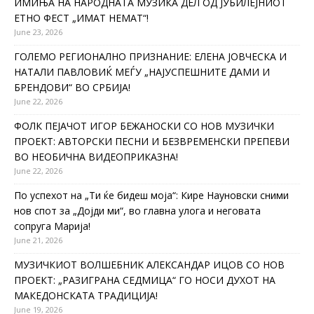
ИМИЊА НА НАРОДНАТА МУЗИКА ДЕЛ ОД ЈУБИЛЕЈНИОТ
ЕТНО ФЕСТ „ИМАТ НЕМАТ“!
June 23, 2026
ГОЛЕМО РЕГИОНАЛНО ПРИЗНАНИЕ: ЕЛЕНА ЈОВЧЕСКА И
НАТАЛИ ПАВЛОВИЌ МЕЃУ „НАЈУСПЕШНИТЕ ДАМИ И
БРЕНДОВИ“ ВО СРБИЈА!
June 22, 2026
ФОЛК ПЕЈАЧОТ ИГОР БЕЖАНОСКИ СО НОВ МУЗИЧКИ
ПРОЕКТ: АВТОРСКИ ПЕСНИ И БЕЗВРЕМЕНСКИ ПРЕПЕВИ
ВО НЕОБИЧНА ВИДЕОПРИКАЗНА!
June 22, 2026
По успехот на „Ти ќе бидеш моја“: Кире Науновски сними
нов спот за „Дојди ми“, во главна улога и неговата
сопруга Марија!
June 21, 2026
МУЗИЧКИОТ ВОЛШЕБНИК АЛЕКСАНДАР ИЦОВ СО НОВ
ПРОЕКТ: „РАЗИГРАНА СЕДМИЦА“ ГО НОСИ ДУХОТ НА
МАКЕДОНСКАТА ТРАДИЦИЈА!
June 19, 2026