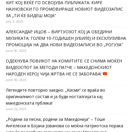
ХИТ КОЈ ВЕЌЕ ГО ОСВОЈУВА ПУБЛИКАТА: КИРЕ
НАУНОВСКИ ГО ПРОМОВИРАШЕ НОВИОТ ВИДЕОЗАПИС
ЗА „ТИ ЌЕ БИДЕШ МОЈА“
July 3, 2026
АЛЕКСАНДАР ИЦОВ – ВИРТУОЗОТ КОЈ ЈА ОБЕДИНИ
МУЗИКАТА: ГОЛЕМ 10-ГОДИШЕН ЈУБИЛЕЈ И ЕКСКЛУЗИВНА
ПРОМОЦИЈА НА ДВА НОВИ ВИДЕОЗАПИСИ ВО „РОГУЗА“
June 30, 2026
ОДЕКНУВА ПОВИКОТ НА КОМИТИТЕ: СЕ СНИМА МОЌЕН
ВИДЕОСПОТ ЗА МЕТОДИ ПАТЧЕ – МАКЕДОНСКИОТ
НАРОДЕН ХЕРОЈ ЧИЈА ЖРТВА НЕ СЕ ЗАБОРАВА!
June 30, 2026
Легендите повторно заедно: „Кисми“ се враќа во
оригиналниот состав и ја буди носталгијата кај
македонската публика!
June 26, 2026
„Родени за песна, родени за Македонија“ – Тоше
Ангелески и Бојана Јованова со моќна патриотска порака