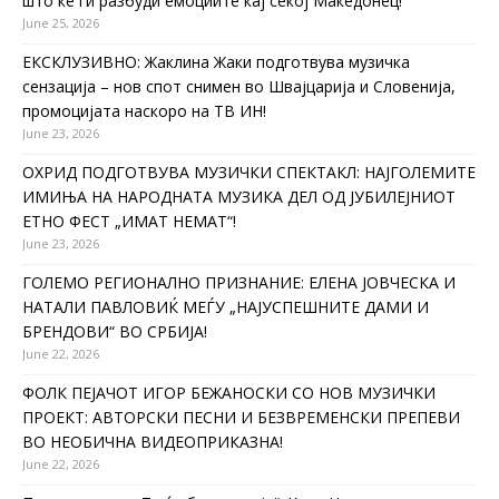
што ќе ги разбуди емоциите кај секој Македонец!
June 25, 2026
ЕКСКЛУЗИВНО: Жаклина Жаки подготвува музичка
сензација – нов спот снимен во Швајцарија и Словенија,
промоцијата наскоро на ТВ ИН!
June 23, 2026
ОХРИД ПОДГОТВУВА МУЗИЧКИ СПЕКТАКЛ: НАЈГОЛЕМИТЕ
ИМИЊА НА НАРОДНАТА МУЗИКА ДЕЛ ОД ЈУБИЛЕЈНИОТ
ЕТНО ФЕСТ „ИМАТ НЕМАТ“!
June 23, 2026
ГОЛЕМО РЕГИОНАЛНО ПРИЗНАНИЕ: ЕЛЕНА ЈОВЧЕСКА И
НАТАЛИ ПАВЛОВИЌ МЕЃУ „НАЈУСПЕШНИТЕ ДАМИ И
БРЕНДОВИ“ ВО СРБИЈА!
June 22, 2026
ФОЛК ПЕЈАЧОТ ИГОР БЕЖАНОСКИ СО НОВ МУЗИЧКИ
ПРОЕКТ: АВТОРСКИ ПЕСНИ И БЕЗВРЕМЕНСКИ ПРЕПЕВИ
ВО НЕОБИЧНА ВИДЕОПРИКАЗНА!
June 22, 2026