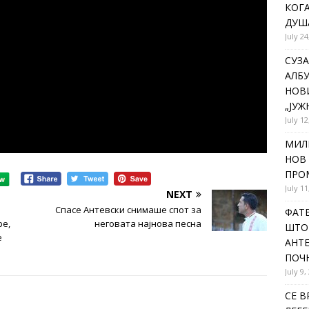
КОГА
ДУША
July 24
СУЗА
АЛБУ
НОВ
„ЈУЖ
July 12
МИЛ
НОВ 
ПРОМ
July 11
NEXT
Спасе Антевски снимаше спот за
ФАТЕ
ре,
неговата најнова песна
ШТО 
е
АНТЕ
ПОЧ
July 9,
СЕ В