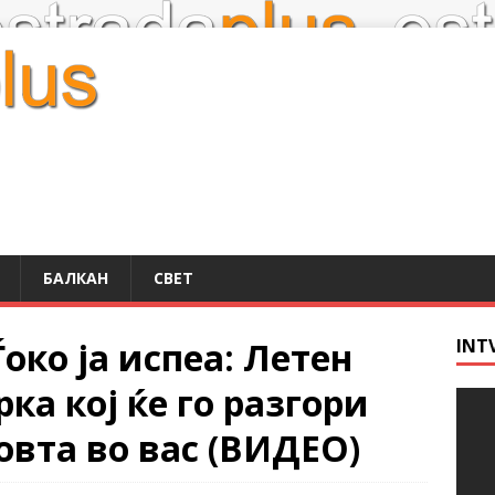
БАЛКАН
СВЕТ
Ѓоко ја испеа: Летен
INT
рка кој ќе го разгори
вта во вас (ВИДЕО)