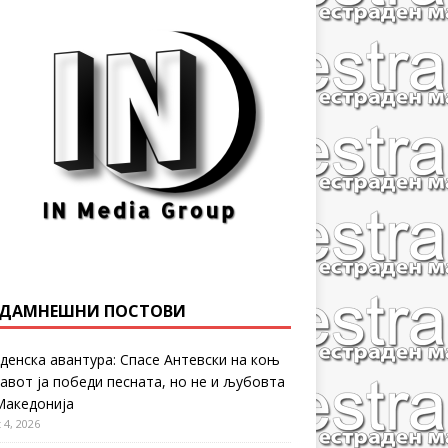
ДАМНЕШНИ ПОСТОВИ
денска авантура: Спасе Антевски на коњ
равот ја победи песната, но не и љубовта
Македонија
 4, 2026