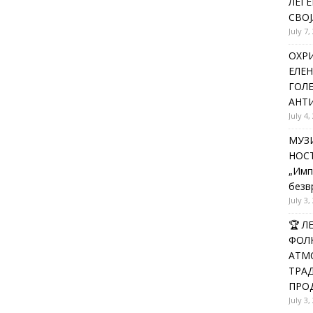
ЛЕГЕ
СВОЈ
July 7,
ОХРИ
ЕЛЕН
ГОЛ
АНТИ
July 4,
МУЗИ
НОСТ
„Имп
безв
July 3,
🏆 
ФОЛК
АТМО
ТРАД
ПРОД
July 3,