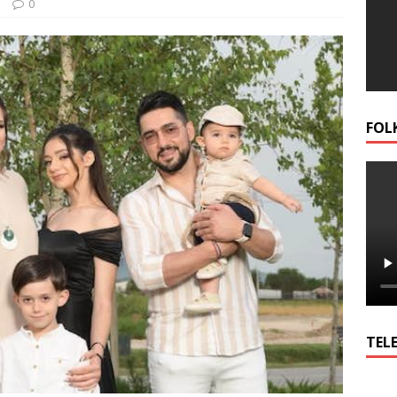
и
0
FOL
TELE