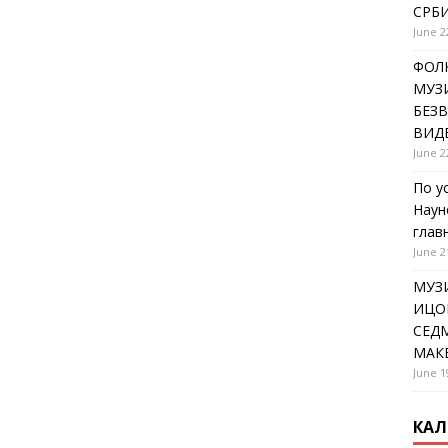
СРБИ
June 2
ФОЛК
МУЗИ
БЕЗ
ВИД
June 2
По у
Наун
глав
June 2
МУЗ
ИЦОВ
СЕДМ
МАК
June 1
КАЛ