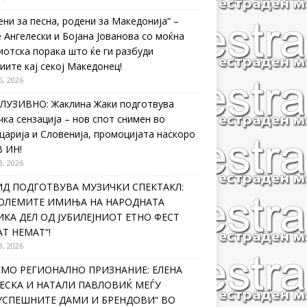
ени за песна, родени за Македонија“ –
 Ангелески и Бојана Јованова со моќна
иотска порака што ќе ги разбуди
иите кај секој Македонец!
5, 2026
ЛУЗИВНО: Жаклина Жаки подготвува
чка сензација – нов спот снимен во
царија и Словенија, промоцијата наскоро
В ИН!
3, 2026
ИД ПОДГОТВУВА МУЗИЧКИ СПЕКТАКЛ:
ГОЛЕМИТЕ ИМИЊА НА НАРОДНАТА
КА ДЕЛ ОД ЈУБИЛЕЈНИОТ ЕТНО ФЕСТ
Т НЕМАТ“!
3, 2026
ЕМО РЕГИОНАЛНО ПРИЗНАНИЕ: ЕЛЕНА
ЕСКА И НАТАЛИ ПАВЛОВИЌ МЕЃУ
ЈУСПЕШНИТЕ ДАМИ И БРЕНДОВИ“ ВО