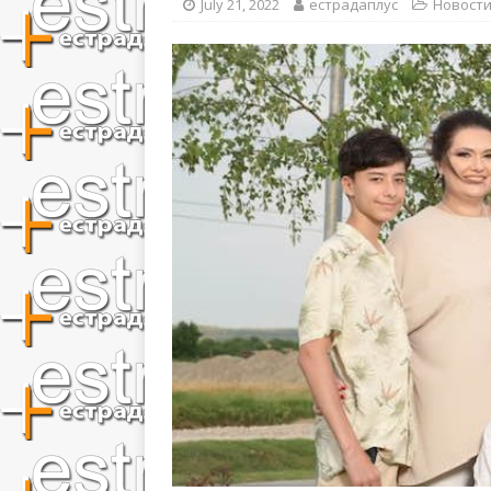
July 21, 2022
естрадаплус
Новост