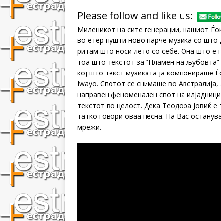
Please follow and like us:
Миленикот на сите генерации, нашиот Ѓоко
во етер пушти ново парче музика со што 
ритам што носи лето со себе. Она што е 
тоа што текстот за “Пламен на љубовта” 
кој што текст музиката ја компонираше Ѓ
Iwayo. Спотот се снимаше во Австралија, 
направен феноменален спот на илјадници 
текстот во целост. Дека Теодора Јовиќ е
татко говори оваа песна. На Вас останува
мрежи.