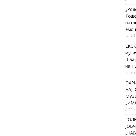
„Род
Тоше
патр
емоц
June 2
ЕКСК
музи
Швај
на Т
June 2
ОХР
НАЈ
МУЗИ
„ИМА
June 2
ГОЛ
ЈОВЧ
„НА