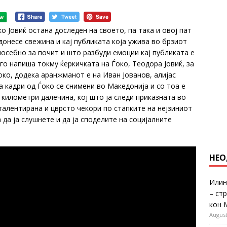
 Јовиќ остана доследен на своето, па така и овој пат
донесе свежина и кај публиката која ужива во брзиот
посебно за почит и што разбуди емоции кај публиката е
го напиша токму ќеркичката на Ѓоко, Теодора Јовиќ, за
око, додека аранжманот е на Иван Јованов, алијас
а кадри од Ѓоко се снимени во Македонија и со тоа е
километри далечина, кој што ја следи приказната во
 талентирана и цврсто чекори по стапките на нејзиниот
 да ја слушнете и да ја споделите на социјалните
НЕО
Илин
– ст
кон 
August