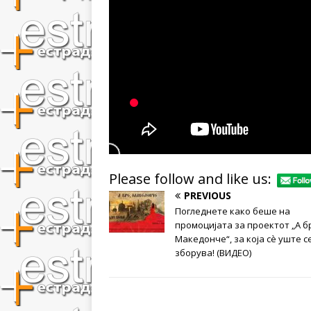
Please follow and like us:
PREVIOUS
Погледнете како беше на
промоцијата за проектот „А б
Македонче“, за која сè уште с
зборува! (ВИДЕО)