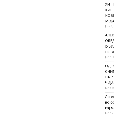
ХИТ 
КИР
НОВ
МОЈА
July 3,
АЛЕК
ОБЕ
ЈУБИ
НОВ
June 3
ОДЕ
СНИ
ПАТЧ
ЧИЈА
June 3
Леге
во о
кај 
June 2