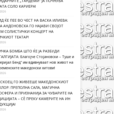
НДАРНИТЕ „ТАНДЕМИ“ ЈА ПОЧНУВА
АТА СОЛО КАРИЕРА!
 2026
Д ЌЕ ПЕЕ ВО ЧЕСТ НА ВАСКА ИЛИЕВА:
А АНДОНОВСКА ГО НАЈАВИ СВОЈОТ
ЕМ СОЛИСТИЧКИ КОНЦЕРТ НА
ЧКИОТ ТЕАТАР!
 2026
ЧКА БОМБА ШТО ЌЕ ЈА РАЗБУДИ
АЛГИЈАТА: Благојче Стојановски – Туше и
еријал Бенд“ им вдивнуваат нов живот на
ременските македонски хитови!
 2026
ЛЕСКОЕЦ ГО ЖИВЕЕШЕ МАКЕДОНСКИОТ
ЛОР: ПРЕПОЛНА САЛА, МАГИЧНА
СФЕРА И ПРИЗНАНИЈА ЗА ЧУВАРИТЕ НА
ИЦИЈАТА – СÈ ПРЕКУ КАМЕРИТЕ НА ИН
УКЦИЈА!
 2026